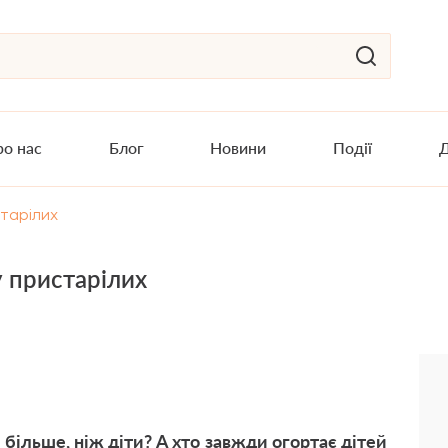
о нас
Блог
Новини
Події
Д
тарілих
 пристарілих
ільше, ніж діти? А хто завжди огортає дітей