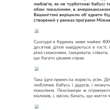
любов’ю, як не турботливі бабусі т
обом поколінням, в американськом
Вашингтоні вирішили об
`
єднати бу
створений у рамках програми Міжна
Сьогодні в будинку живе майже 400 
десятків дітей навідуються в гості
різні смаколики, танцювати, співати,
ще багато цікавих справ.
Така ідея принесла користь усім. Д
люблячих бабусь і дідусів, і можуть
покоління. Пенсіонери ж отримують
малюків, і, звісно, бачать, що життя ч