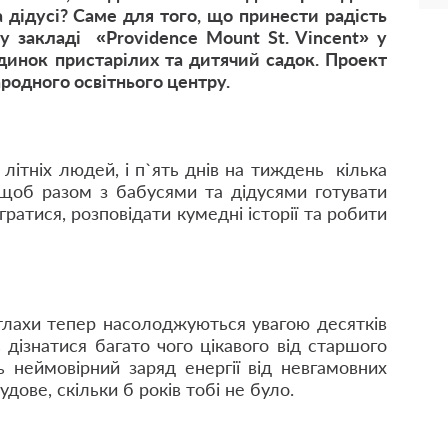
а дідусі? Саме для того, що принести радість
у закладі «Providence Mount St. Vincent» у
динок пристарілих та дитячий садок. Проект
родного освітнього центру.
літніх людей, і п`ять днів на тиждень кілька
, щоб разом з бабусями та дідусями готувати
 гратися, розповідати кумедні історії та робити
ітлахи тепер насолоджуються увагою десятків
 дізнатися багато чого цікавого від старшого
 неймовірний заряд енергії від невгамовних
удове, скільки б років тобі не було.