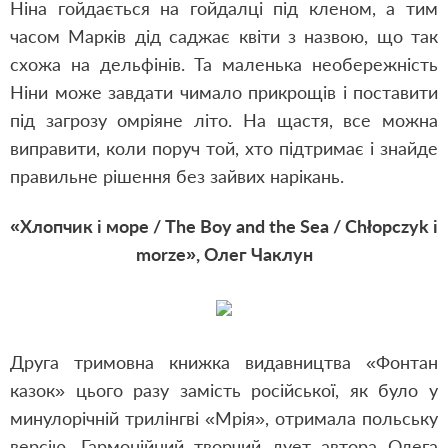
Ніна гойдається на гойдалці під кленом, а тим
часом Марків дід саджає квіти з назвою, що так
схожа на дельфінів. Та маленька необережність
Ніни може завдати чимало прикрощів і поставити
під загрозу омріяне літо. На щастя, все можна
виправити, коли поруч той, хто підтримає і знайде
правильне рішення без зайвих нарікань.
«Хлопчик і море / The Boy and the Sea / Chłopczyk i
morze», Олег Чаклун
Друга тримовна книжка видавництва «Фонтан
казок» цього разу замість російської, як було у
минулорічній трилінгві «Мрія», отримала польську
версію. Гармонійний творчий дует автора Олега