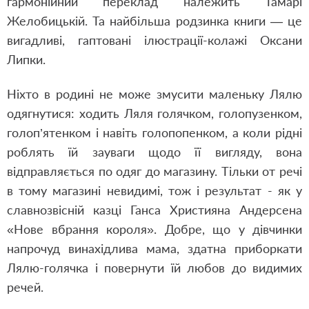
гармонійний переклад належить Тамарі
Желобицькій. Та найбільша родзинка книги — це
вигадливі, гаптовані ілюстрації-колажі Оксани
Липки.
Ніхто в родині не може змусити маленьку Лялю
одягнутися: ходить Ляля голячком, голопузенком,
голоп’ятенком і навіть голопопенком, а коли рідні
роблять їй зауваги щодо її вигляду, вона
відправляється по одяг до магазину. Тільки от речі
в тому магазині невидимі, тож і результат - як у
славнозвісній казці Ганса Християна Андерсена
«Нове вбрання короля». Добре, що у дівчинки
напрочуд винахідлива мама, здатна приборкати
Лялю-голячка і повернути їй любов до видимих
речей.