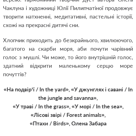
Чаклуна і художниці Юлії Пилипчатіної продовжує
творити натхненні, медитативні, пастельні історії,
схожі на прекрасні дитячі сни.
Хлопчик приходить до безкрайнього, хвилюючого,
багатого на скарби моря, аби почути чарівний
голос з мушлі. Чи може, то його внутрішній голос,
здатний відкрити маленькому серцю море
почуттів?
«На подвір’ї / In the yard», «У джунглях і савані / In
the jungle and savanna»,
«У траві / In the grass», «У морі / In the sea»,
«Лісові звірі / Forest animals»,
«Птахи / Birds», Олена Забара