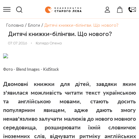
/
/
Головна
Блоги
Дитячі книжки-білінгви. Що нового?
Дитячі книжки-білінгви. Що нового?
07.07.2016
•
Коляда Олена
Фото - Blend Images - KidStock
Двомовні книжки для дітей, завдяки яким
з’явилася можливість читати текст українською
та англійською мовами, стають досить
популярним явищем, адже дають змогу
ненав’язливо залучати малюків до нового мовного
середовища, розширювати їхній словничок
іноземних слів, відчувати ритміку англійських