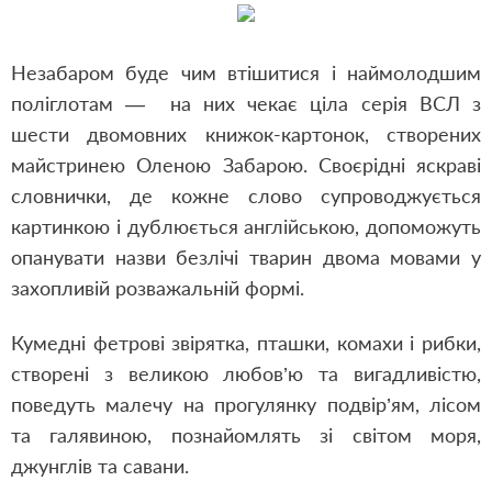
Незабаром буде чим втішитися і наймолодшим
поліглотам — на них чекає ціла серія ВСЛ з
шести двомовних книжок-картонок, створених
майстринею Оленою Забарою. Своєрідні яскраві
словнички, де кожне слово супроводжується
картинкою і дублюється англійською, допоможуть
опанувати назви безлічі тварин двома мовами у
захопливій розважальній формі.
Кумедні фетрові звірятка, пташки, комахи і рибки,
створені з великою любов’ю та вигадливістю,
поведуть малечу на прогулянку подвір’ям, лісом
та галявиною, познайомлять зі світом моря,
джунглів та савани.