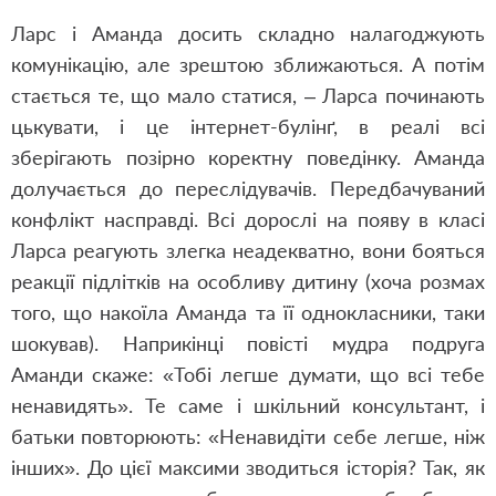
Ларс і Аманда досить складно налагоджують
комунікацію, але зрештою зближаються. А потім
стається те, що мало статися, – Ларса починають
цькувати, і це інтернет-булінґ, в реалі всі
зберігають позірно коректну поведінку. Аманда
долучається до переслідувачів. Передбачуваний
конфлікт насправді. Всі дорослі на появу в класі
Ларса реагують злегка неадекватно, вони бояться
реакції підлітків на особливу дитину (хоча розмах
того, що накоїла Аманда та її однокласники, таки
шокував). Наприкінці повісті мудра подруга
Аманди скаже: «Тобі легше думати, що всі тебе
ненавидять». Те саме і шкільний консультант, і
батьки повторюють: «Ненавидіти себе легше, ніж
інших». До цієї максими зводиться історія? Так, як