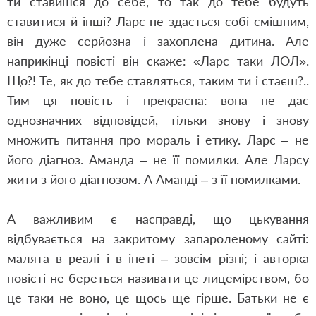
ти ставишся до себе, то так до тебе будуть
ставитися й інші? Ларс не здається собі смішним,
він дуже серйозна і захоплена дитина. Але
наприкінці повісті він скаже: «Ларс таки ЛОЛ».
Що?! Те, як до тебе ставляться, таким ти і стаєш?..
Тим ця повість і прекрасна: вона не дає
однозначних відповідей, тільки знову і знову
множить питання про мораль і етику. Ларс – не
його діагноз. Аманда – не її помилки. Але Ларсу
жити з його діагнозом. А Аманді – з її помилками.
А важливим є насправді, що цькування
відбувається на закритому запароленому сайті:
малята в реалі і в інеті – зовсім різні; і авторка
повісті не береться називати це лицемірством, бо
це таки не воно, це щось ще гірше. Батьки не є