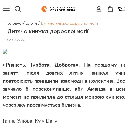
/
/
Головна
Блоги
Дитяча книжка дорослої магії
Дитяча книжка дорослої магії
03.02.2020
«Рівність. Турбота. Доброта». На першому ж
занятті після довгих літніх канікул учні
повторюють принципи взаємодії в колективі. Все
звучало б переконливіше, аби Аманда в цей
момент не прилипла до стільця мокрою сукнею,
через яку просвічується білизна.
Ганна Улюра,
Kyiv Daily