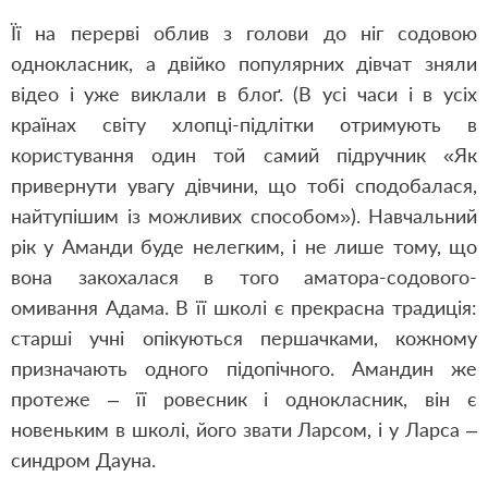
Її на перерві облив з голови до ніг содовою
однокласник, а двійко популярних дівчат зняли
відео і уже виклали в блоґ. (В усі часи і в усіх
країнах світу хлопці-підлітки отримують в
користування один той самий підручник
«Як
привернути увагу дівчини, що тобі сподобалася,
найтупішим із можливих способом»). Навчальний
рік у Аманди буде нелегким, і не лише тому, що
вона закохалася в того аматора-содового-
омивання Адама. В її школі є прекрасна традиція:
старші учні опікуються першачками, кожному
призначають одного підопічного. Амандин же
протеже – її ровесник і однокласник, він є
новеньким в школі, його звати Ларсом, і у Ларса –
синдром Дауна.