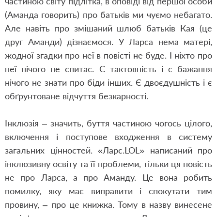
частиною світу підлітка, в оповіді від першої особи
(Аманда говорить) про батьків ми чуємо небагато.
Але навіть про змішаний шлюб батьків Кая (це
друг Аманди) дізнаємося. У Ларса нема матері,
жодної згадки про неї в повісті не буде. І ніхто про
неї нічого не спитає. Є тактовність і є бажання
нічого не знати про біди інших. Є двоєдушність і є
обґрунтоване відчуття безкарності.
Інклюзія – значить, буття частиною чогось цілого,
включення і поступове входження в систему
загальних цінностей. «Ларс.LOL» написаний про
інклюзивну освіту та її проблеми, тільки ця повість
не про Ларса, а про Аманду. Це вона робить
помилку, яку має виправити і спокутати тим
провину, – про це книжка. Тому в назву винесене