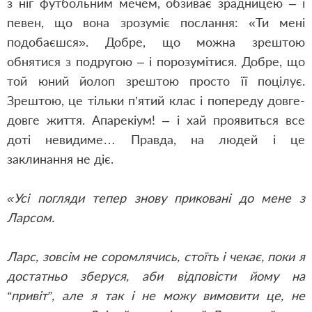
з ніг футбольним мечем, обзиває зрадницею – і
певен, що вона зрозуміє послання: «Ти мені
подобаєшся». Добре, що можна зрештою
обнятися з подругою – і порозумітися. Добре, що
той юний йолоп зрештою просто її поцілує.
Зрештою, це тільки п’ятий клас і попереду довге-
довге життя. Апарекіум! – і хай проявиться все
доті невидиме… Правда, на людей і це
заклинання не діє.
«Усі погляди тепер знову приковані до мене з
Ларсом.
Ларс, зовсім не соромлячись, стоїть і чекає, поки я
достатньо зберуся, аби відповісти йому на
“привіт”, але я так і не можу вимовити це, не