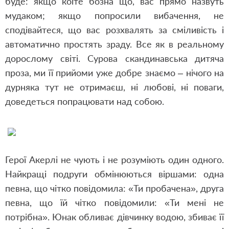
буде: якщо коїте бозна що, вас прямо назвуть
мудаком; якщо попросили вибачення, не
сподівайтеся, що вас розхвалять за сміливість і
автоматично простять зраду. Все як в реальному
дорослому світі. Сурова скандинавська дитяча
проза, ми її прийоми уже добре знаємо – нічого на
дурняка тут не отримаєш, ні любові, ні поваги,
доведеться попрацювати над собою.
Герої Акерлі не чують і не розуміють один одного.
Найкращі подруги обмінюються віршами: одна
певна, що чітко повідомила: «Ти пробачена», друга
певна, що їй чітко повідомили: «Ти мені не
потрібна». Юнак обливає дівчинку водою, збиває її