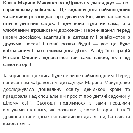
Книга Марини Макущенко
«
Дракон у дитсадку
»
— по-
справжньому унікальна. Це видання для наймолодших
читайликів розповідає про дівчинку Ею, якій настав час
піти в дитячий садок. І йде вона туди не сама, а з
улюбленим іграшковим драконом! Переживання перед
новим досвідом, адаптація в дитсадку і знайомство з
друзями, веселі і повні розваг будні — усе це буде
впізнаваним і захопливим для діток. А від ілюстрацій
Наталії Олійник відірватися так само важко, як і від
самої історії!
Та корисною ця книга буде не лише наймолодшим. Перед
написанням
«
Дракона у дитсадку
»
Марина Макущенко
досліджувала дошкільну освіту декількох країн та
працювала над спеціальним проєкт про дитячі садочки у
цілому світі. Сьогодні поділимося з вами першими
відгуками на книгу, які розкажуть, чому історія Еї та її
дракона стане однаково важливою для дітей, батьків та
вихователів.