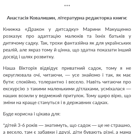
***
Анастасія Ковалишин, літературна редакторка книги
:
Книжка
«
Дракон у дитсадку
»
Марини Макущенко
розказує про адаптацію малюків та їхніх батьків у
дитячому садку. Так, трохи фантазійна як для українських
реалій, але якраз тому й цінна, що здатна показати інший
досвід і шлях розвитку.
Наша Вікторія відвідує приватний садок, тому я не
округлювала очі, читаючи, — усе знайомо і так, як має
бути: спокійно, толерантно і весело. Навіть читаючи про
екскурсію з такими маленькими дітлахами, усміхалася —
наших возили у ведмежий притулок. Тому щиро вірю, що
зміни на краще стануться і в державних садках.
Буде корисна і цікава для:
*дітей 3-6 років — знатимуть, що садок — це не страшно,
а весело, там є
з
абавки і друзі, діти бувають різні, а мама