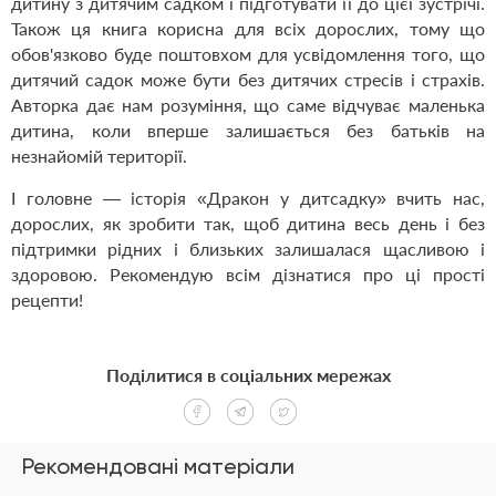
дитину з дитячим садком і підготувати її до цієї зустрічі.
Також ця книга корисна для всіх дорослих, тому що
обов'язково буде поштовхом для усвідомлення того, що
дитячий садок може бути без дитячих стресів і страхів.
Авторка дає нам розуміння, що саме відчуває маленька
дитина, коли вперше залишається без батьків на
незнайомій території.
І головне — історія
«
Дракон у дитсадку
»
вчить нас,
дорослих, як зробити так, щоб дитина весь день і без
підтримки рідних і близьких залишалася щасливою і
здоровою. Рекомендую всім дізнатися про ці прості
рецепти!
Поділитися в соціальних мережах
Рекомендовані матеріали