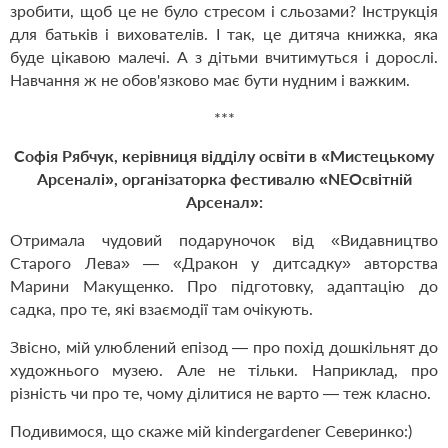
зробити, щоб це не було стресом і сльозами? Інструкція
для батьків і вихователів. І так, це дитяча книжка, яка
буде цікавою малечі. А з дітьми вчитимуться і дорослі.
Навчання ж не обов'язково має бути нудним і важким
.
***
Cофія Рябчук, керівниця відділу освіти в
«
Мистецькому
Арсеналі
»
, організаторка фестивалю
«
NEOсвітній
Арсенал
»:
Отримала чудовий подаруночок від
«
Видавництво
Старого Лева
»
—
«
Дракон у дитсадку
»
авторства
Марини Макущенко. Про підготовку, адаптацію до
садка, про те, які взаємодії там очікують.
Звісно, мій улюблений епізод — про похід дошкільнят до
художнього музею. Але не тільки. Наприклад, про
різність чи про те, чому ділитися не варто — теж класно.
Подивимося, що скаже мій kindergardener Северинко:)