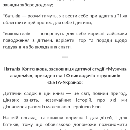
завжди забере додому;
*батьків — розумітимуть, як вести себе при адаптації і як
облегшити цей процес для себе і дитини;
*вихователів — почерпнуть для себе корисні лайфхаки
поводження з дітьми, варіанти ігор та поради щодо
годування або вкладання спати.
***
Наталія Коптєнкова, засновниця дитячої студії
«
Музична
академія
»
, президентка ГО викладачів-струнників
«
ESTA-Україна
»:
Дитячий садок в цій книзі — це світ, повний пригод,
цікавих занять, незвичайних історій, про які ми
дізнаємося разом
і
з маленькою героїнею Еєю.
На мій погляд, ця книжка корисна і для дітей, і для
батьків, тому що обов'язково допоможе познайомити