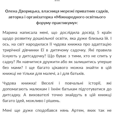
***
Олена Дворицька, власниця мережі приватних садків,
авторка і організаторка
«
Міжнародного освітнього
форуму-практикуму
»:
Марина написала мені, що дослідила досвід 5 країн
щодо розвитку дошкільної освіти, яка дуже близька їй. І
ось, на світ народилася її чудова книжка про адаптацію
трирічної дівчинки Еї в дитячому садочку. Які правила
існують у дитсадочку? Що буває з тими, хто не спить у
садку? Як навчитися дружити або як залишитись уперше
без мами? І ще багато цікавого можна знайти в цій
книжці не тільки для малечі,
а
і для батьків.
Чудова книжка! Веселі і повчальні історії, які
допомагають малюкам і їх
нім
батькам підготуватися до
дитсадку. А вихователі точно знайдуть в цій книжці
багато ідей, можливо і рішень.
Мені ще дуже сподобався нянь Артем, яких так не