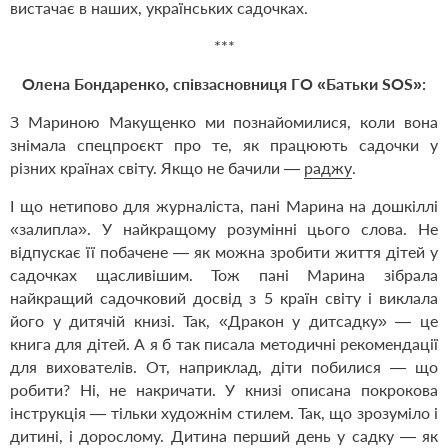
вистачає в наших, українських садочках.
***
Олена Бондаренко, співзасновниця ГО
«
Батьки SOS
»:
З Мариною Макущенко ми познайомилися, коли вона
знімала спецпроєкт про те, як працюють садочки у
різних країнах світу. Якщо не бачили —
раджу
.
І що нетипово для журналіста, пані Марина на дошкіллі
«
залипла
»
. У найкращому розумінні цього слова. Не
відпускає її побачене — як можна зробити життя дітей у
садочках щасливішим. Тож пані Марина зібрала
найкращий садочковий досвід з 5 країн світу і виклала
його у дитячій книзі. Так,
«
Дракон у дитсадку
»
— це
книга для дітей. А я б так писала методичні рекомендації
для вихователів. От, наприклад, діти побилися — що
робити? Ні, не накричати. У книзі описана покрокова
інструкція — тільки художнім стилем. Так, що зрозуміло і
дитині, і дорослому. Дитина перший день у садку — як