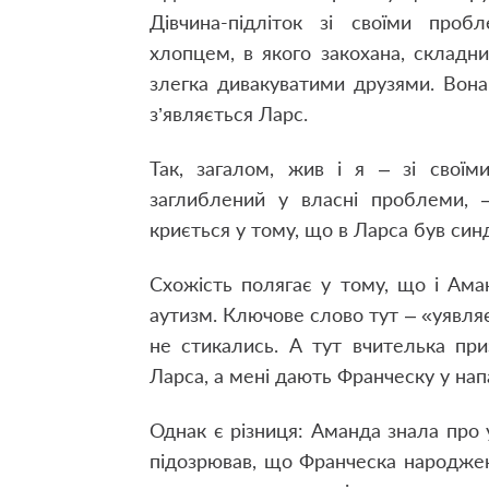
Дівчина-підліток зі своїми проб
хлопцем, в якого закохана, складн
злегка дивакуватими друзями. Вон
з’являється Ларс.
Так, загалом, жив і я – зі своїм
заглиблений у власні проблеми, –
криється у тому, що в Ларса був син
Схожість полягає у тому, що і Ама
аутизм. Ключове слово тут – «уявляєм
не стикались. А тут вчителька пр
Ларса, а мені дають Франческу у нап
Однак є різниця: Аманда знала про у
підозрював, що Франческа народжен