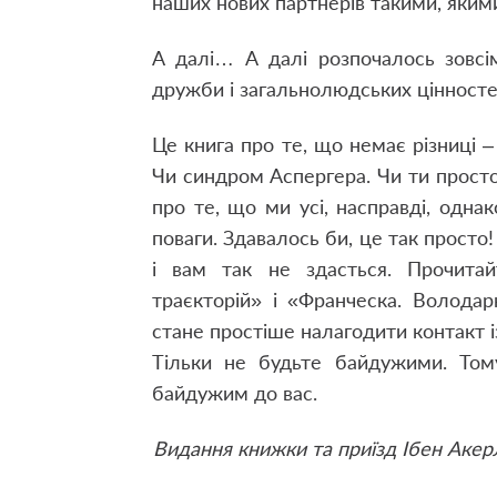
наших нових партнерів такими, якими
А далі… А далі розпочалось зовсі
дружби і загальнолюдських цінносте
Це книга про те, що немає різниці –
Чи синдром Аспергера. Чи ти просто
про те, що ми усі, насправді, одна
поваги. Здавалось би, це так просто
і вам так не здасться. Прочита
траєкторій» і «Франческа. Волода
стане простіше налагодити контакт і
Тільки не будьте байдужими. Том
байдужим до вас.
Видання книжки та приїзд Ібен Акерл