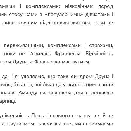
лемами і комплексами: ніяковінням перед
ими стосунками з «популярними» дівчатами і
а живе звичним підлітковим життям, поки не
и переживаннями, комплексами і страхами,
 поки не з’явилась Франческа. Відмінність
дром Дауна, а Франческа має аутизм.
нда, і я, уявляємо, що таке синдром Дауна і
о», бо ані я, ані Аманда у житті з цим ніколи
изначає Аманду наставником для новенького
арниці.
нікальність Ларса із самого початку, а я й не
а з аутизмом. Так чи інакше, ми сприймаємо