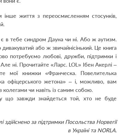
 вони є.
м інше життя з переосмисленням стосунків,
й.
 є в тебе синдром Дауна чи ні. Або ж аутизм.
 дивакуватий або ж звичайнісінький. Це книга
ково потребуємо любові, дружби, підтримки і
! Але ні. Прочитайте «Ларс.
LOL
» Ібен Акерлі –
йте мої книжки «Франческа. Повелителька
рка офіцерського жетона» – і, можливо, вам
з колегами чи навіть із самим собою.
у що завжди знайдеться той, хто не буде
і здійснено за підтримки Посольства Норвегії
в Україні та NORLA.