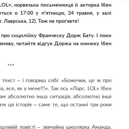
 LOL», норвезька письменниця й акторка Ібен
еться о 17:00 у п’ятницю, 24 травня, у залі
Лаврська, 12). Тож не проґавте!
г про сицилійку Франческу Дорж Бату. І поки
змову, читайте відгук Доржа на книжку Ібен
***
ш текст – і говориш собі: «Божечки, це ж про
, все, як у мене!!!». Так ось «Ларс.
LOL
» Ібен
там абсолютно інша ситуація, абсолютно інші
оєм ця історія – саме те, що останні три роки
ушливій повісті – звичайна школярка Аманда.