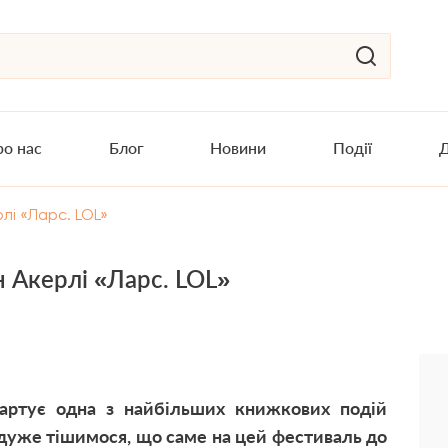
о нас
Блог
Новини
Події
Д
лі «Ларс. LOL»
 Акерлі «Ларс. LOL»
артує одна з найбільших книжкових подій
 дуже тішимося, що саме на цей фестиваль до