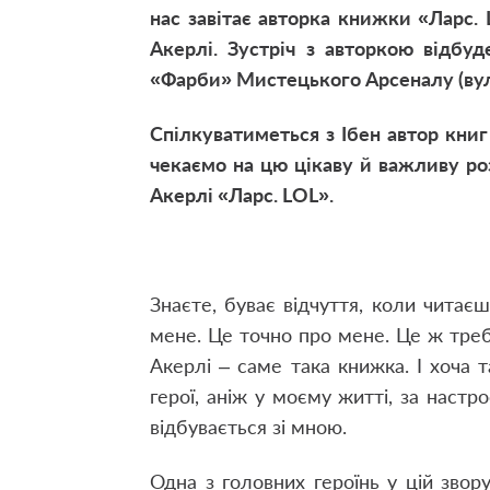
нас завітає авторка книжки «Ларс.
Акерлі. Зустріч з авторкою відбуд
«Фарби» Мистецького Арсеналу (вул. 
Спілкуватиметься з Ібен автор кни
чекаємо на цю цікаву й важливу ро
Акерлі «Ларс. LOL».
Знаєте, буває відчуття, коли читає
мене. Це точно про мене. Це ж треба
Акерлі – саме така книжка. І хоча 
герої, аніж у моєму житті, за настр
відбувається зі мною.
Одна з головних героїнь у цій звор