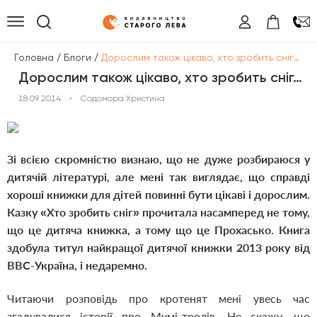
/
/
Головна
Блоги
Дорослим також цікаво, хто зробить сніг…
Дорослим також цікаво, хто зробить сніг…
18.09.2014
•
Содомора Христина
Зі всією скромністю визнаю, що не дуже розбираюся у
дитячій літературі, але мені так виглядає, що справді
хороші книжки для дітей повинні бути цікаві і дорослим.
Казку «Хто зробить сніг» прочитала насамперед не тому,
що це дитяча книжка, а тому що це Прохасько. Книга
здобула титул найкращої дитячої книжки 2013 року від
BBC-Україна, і недаремно.
Читаючи розповідь про кротенят мені увесь час
згадувалися історії про Мумі-тролів. Не скажу, що