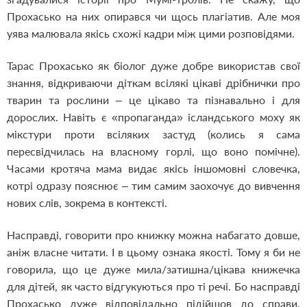
Прохасько на них опирався чи щось плагіатив. Але моя
уява малювала якісь схожі кадри між цими розповідями.
Тарас Прохасько як біолог дуже добре використав свої
знання, відкриваючи діткам всілякі цікаві дрібнички про
тварин та рослини – це цікаво та пізнавально і для
дорослих. Навіть є «пропаганда» ісландського моху як
мікстури проти всіляких застуд (колись я сама
пересвідчилась на власному горлі, що воно помічне).
Часами кротяча мама видає якісь іншомовні словечка,
котрі одразу пояснює – тим самим заохочує до вивчення
нових слів, зокрема в контексті.
Насправді, говорити про книжку можна набагато довше,
аніж власне читати. І в цьому ознака якості. Тому я би не
говорила, що це дуже мила/затишна/цікава книжечка
для дітей, як часто відгукуються про ті речі. Бо насправді
Прохасько дуже відповідально підійшов до справи,