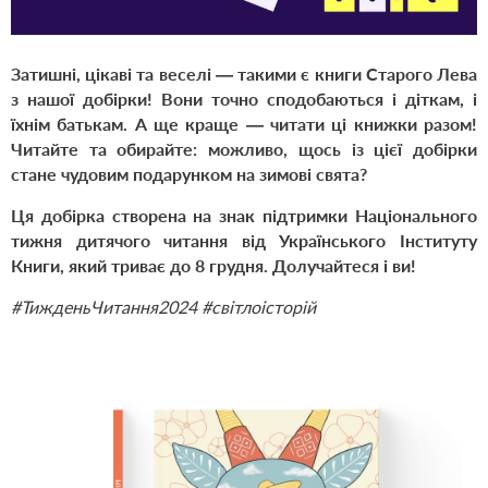
Затишні, цікаві та веселі — такими є книги Старого Лева
з нашої добірки! Вони точно сподобаються і діткам, і
їхнім батькам. А ще краще — читати ці книжки разом!
Читайте та обирайте: можливо, щось із цієї добірки
стане чудовим подарунком на зимові свята?
Ця добірка створена на знак підтримки Національного
тижня дитячого читання від Українського Інституту
Книги, який триває до 8 грудня. Долучайтеся і ви!
#ТижденьЧитання2024 #світлоісторій