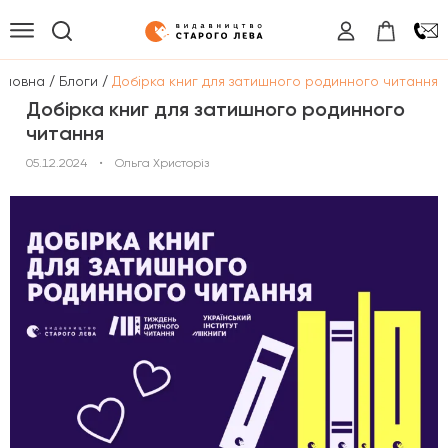
/
/
оловна
Блоги
Добірка книг для затишного родинного читання
Добірка книг для затишного родинного
читання
05.12.2024
•
Ольга Христоріз