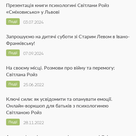
Презентація книги психологині Світлани Ройз
«Сміховисько» у Львові
Події
03.07.2024
Запрошуємо на дитячі суботи зі Старим Левом в Івано-
Франківську!
Події
07.09.2024
На своєму місці. Розмови про війну та перемогу:
Світлана Ройз
Події
25.06.2022
Ключі сили: як усвідомити та опанувати емоції.
Онлайн-воркшоп для батьків з психологинею
Світланою Ройз
Події
28.11.2022