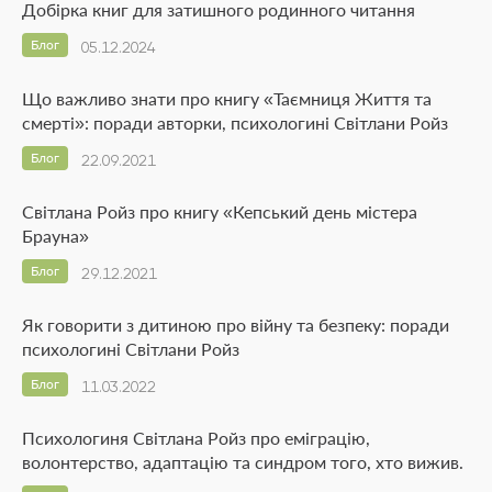
Добірка книг для затишного родинного читання
Блог
05.12.2024
Що важливо знати про книгу «Таємниця Життя та
смерті»: поради авторки, психологині Світлани Ройз
Блог
22.09.2021
Світлана Ройз про книгу «Кепський день містера
Брауна»
Блог
29.12.2021
Як говорити з дитиною про війну та безпеку: поради
психологині Світлани Ройз
Блог
11.03.2022
Психологиня Світлана Ройз про еміграцію,
волонтерство, адаптацію та синдром того, хто вижив.