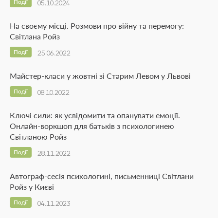
Події
05.10.2024
На своєму місці. Розмови про війну та перемогу:
Світлана Ройз
Події
25.06.2022
Майстер-класи у жовтні зі Старим Левом у Львові
Події
08.10.2022
Ключі сили: як усвідомити та опанувати емоції.
Онлайн-воркшоп для батьків з психологинею
Світланою Ройз
Події
28.11.2022
Автограф-сесія психологині, письменниці Світлани
Ройз у Києві
Події
04.11.2023