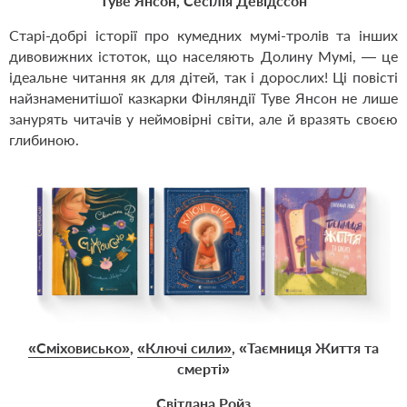
Туве Янсон,
Сесілія Девідссон
Старі-добрі історії про кумедних мумі-тролів та інших
дивовижних істоток, що населяють Долину Мумі, — це
ідеальне читання як для дітей, так і дорослих! Ці повісті
найзнаменитішої казкарки Фінляндії Туве Янсон не лише
занурять читачів у неймовірні світи, але й вразять своєю
глибиною.
«Сміховисько»
,
«Ключі сили»
,
«Таємниця Життя та
смерті»
Світлана Ройз