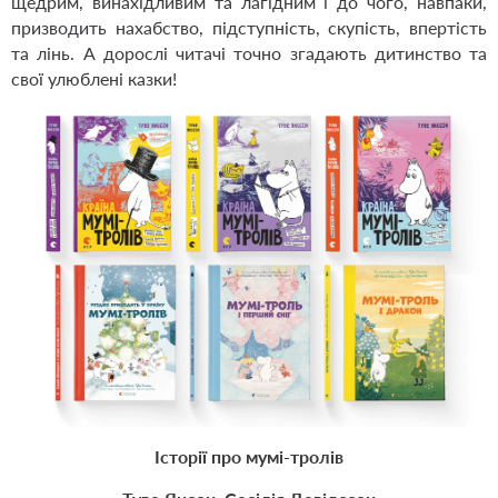
щедрим, винахідливим та лагідним і до чого, навпаки,
призводить нахабство, підступність, скупість, впертість
та лінь. А дорослі читачі точно згадають дитинство та
свої улюблені казки!
Історії про мумі-тролів