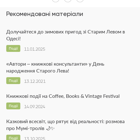
Рекомендовані матеріали
Долучайтеся до зимових пригод зі Старим Левом в
Одесі!
Події
11.01.2025
«Автори – книжкові консультанти» у День
народження Старого Лева!
Події
13.12.2021
Книжкові події на Coffee, Books & Vintage Festival
Події
14.09.2024
Казковий всесвіт, що рятує від реальності: розмова
про Мумі-тролів 🌙✨
Події
13.10.2025