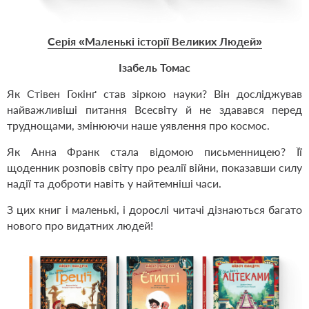
Серія «Маленькі історії Великих Людей»
Ізабель Томас
Як Стівен Гокінґ став зіркою науки? Він досліджував
найважливіші питання Всесвіту й не здавався перед
труднощами, змінюючи наше уявлення про космос.
Як Анна Франк стала відомою письменницею? Її
щоденник розповів світу про реалії війни, показавши силу
надії та доброти навіть у найтемніші часи.
З цих книг і маленькі, і дорослі читачі дізнаються багато
нового про видатних людей!