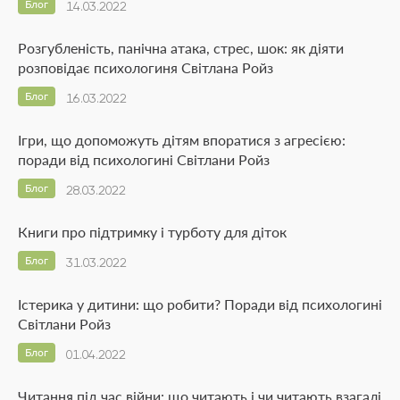
Блог
14.03.2022
Розгубленість, панічна атака, стрес, шок: як діяти
розповідає психологиня Світлана Ройз
Блог
16.03.2022
Ігри, що допоможуть дітям впоратися з агресією:
поради від психологині Світлани Ройз
Блог
28.03.2022
Книги про підтримку і турботу для діток
Блог
31.03.2022
Істерика у дитини: що робити? Поради від психологині
Світлани Ройз
Блог
01.04.2022
Читання під час війни: що читають і чи читають взагалі