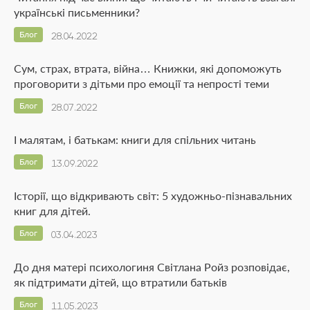
українські письменники?
Блог
28.04.2022
Сум, страх, втрата, війна… Книжки, які допоможуть
проговорити з дітьми про емоції та непрості теми
Блог
28.07.2022
І малятам, і батькам: книги для спільних читань
Блог
13.09.2022
Історії, що відкривають світ: 5 художньо-пізнавальних
книг для дітей.
Блог
03.04.2023
До дня матері психологиня Світлана Ройз розповідає,
як підтримати дітей, що втратили батьків
Блог
11.05.2023