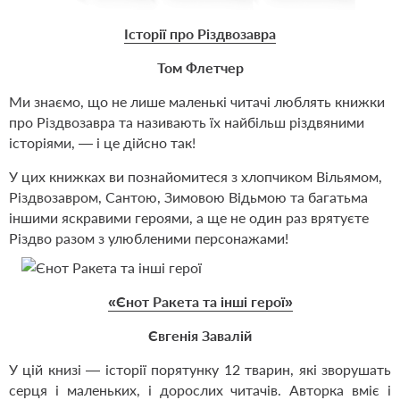
Історії про Різдвозавра
Том Флетчер
Ми знаємо, що не лише маленькі читачі люблять книжки
про Різдвозавра та називають їх найбільш різдвяними
історіями, — і це дійсно так!
У цих книжках ви познайомитеся з хлопчиком Вільямом,
Різдвозавром, Сантою, Зимовою Відьмою та багатьма
іншими яскравими героями, а ще не один раз врятуєте
Різдво разом з улюбленими персонажами!
«Єнот Ракета та інші герої»
Євгенія Завалій
У цій книзі — історії порятунку 12 тварин, які зворушать
серця і маленьких, і дорослих читачів. Авторка вміє і