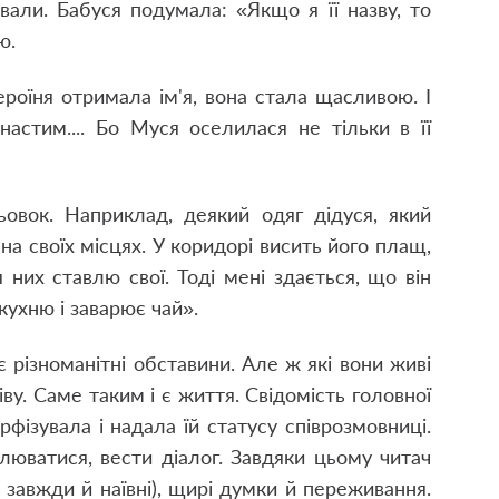
звали. Бабуся подумала: «Якщо я її назву, то
ю.
ероїня отримала ім'я, вона стала щасливою. І
астим.... Бо Муся оселилася не тільки в її
овок. Наприклад, деякий одяг дідуся, який
на своїх місцях. У коридорі висить його плащ,
 них ставлю свої. Тоді мені здається, що він
кухню і заварює чай».
є різноманітні обставини. Але ж які вони живі
ву. Саме таким і є життя. Свідомість головної
рфізувала і надала їй статусу співрозмовниці.
юватися, вести діалог. Завдяки цьому читач
е завжди й наївні), щирі думки й переживання.