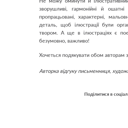
Не можу оминути й ілюстративний
зворушливі, гармонійні й ошатні 
пропрацьовані, характерні, мальо
деталь, щоб ілюстрації були орга
твором. А ще в ілюстраціях є пое
безумовно, важливо!
Хочеться подякувати обом авторам 
Авторка відгуку письменниця, худо
Поділитися в соціа