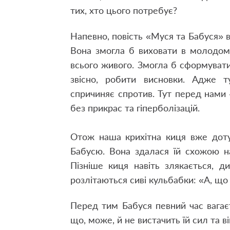
тих, хто цього потребує?
Напевно, повість «Муся та Бабуся» 
Вона змогла б виховати в молодом
всього живого. Змогла б сформувати
звісно, робити висновки. Адже ту
спричиняє спротив. Тут перед нами 
без прикрас та гіперболізацій.
Отож наша крихітна киця вже доту
Бабусю. Вона здалася їй схожою на
Пізніше киця навіть злякається, д
розлітаються сиві кульбабки: «А, що
Перед тим Бабуся певний час вагає
що, може, й не вистачить їй сил та 