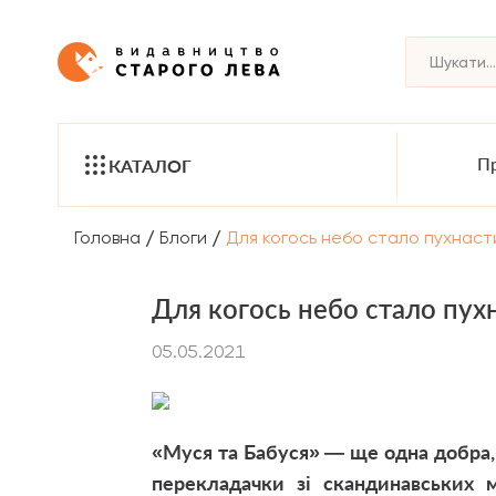
Пр
КАТАЛОГ
/
/
Головна
Блоги
Для когось небо стало пухнас
Для когось небо стало пу
05.05.2021
«Муся та Бабуся» — ще одна добра, 
перекладачки зі скандинавських м