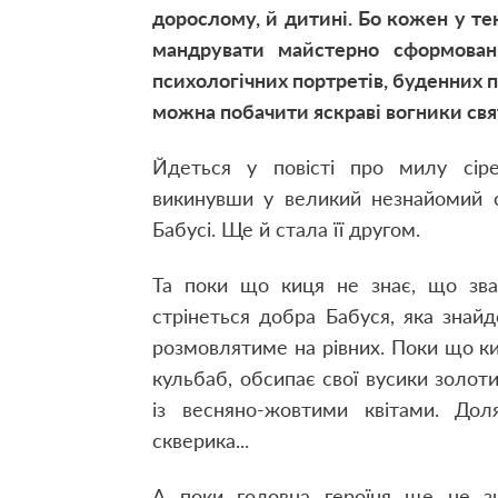
дорослому, й дитині. Бо кожен у те
мандрувати майстерно сформован
психологічних портретів, буденних п
можна побачити яскраві вогники свя
Йдеться у повісті про милу сіре
викинувши у великий незнайомий с
Бабусі. Ще й стала її другом.
Та поки що киця не знає, що зва
стрінеться добра Бабуся, яка знай
розмовлятиме на рівних. Поки що к
кульбаб, обсипає свої вусики золо
із весняно-жовтими квітами. Дол
скверика...
А поки головна героїня ще не зн