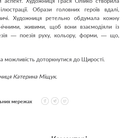
 аспект. Художниця Грася Олійко створила
ілюстрації. Образи головних героїв вдалі,
вничі. Художниця ретельно обдумала кожну
нічними, живими, щоб вони взаємодіяли із
зія — поезія руху, кольору, форми, — що,
за можливість доторкнутися до Щирості.
жниця Катерина Міщук.
льних мережах