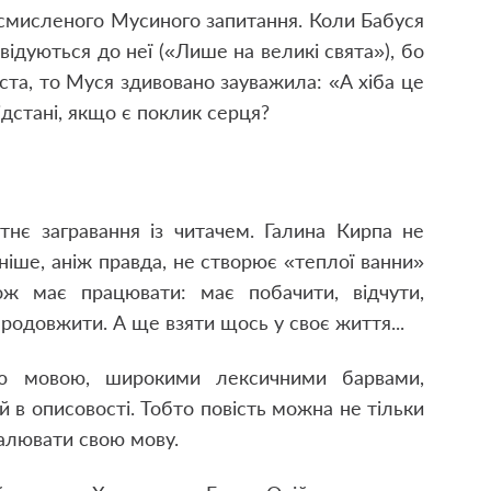
осмисленого Мусиного запитання. Коли Бабуся
відуються до неї («Лише на великі свята»), бо
та, то Муся здивовано зауважила: «А хіба це
відстані, якщо є поклик серця?
утнє загравання із читачем. Галина Кирпа не
іше, аніж правда, не створює «теплої ванни»
ж має працювати: має побачити, відчути,
продовжити. А ще взяти щось у своє життя...
ою мовою, широкими лексичними барвами,
 в описовості. Тобто повість можна не тільки
налювати свою мову.