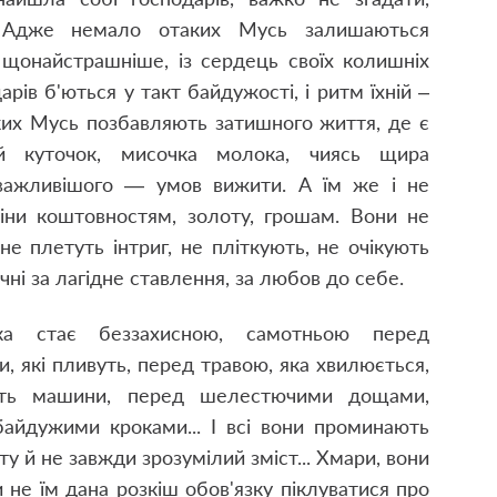
. Адже немало отаких Мусь залишаються
, щонайстрашніше, із сердець своїх колишніх
арів б'ються у такт байдужості, і ритм їхній –
таких Мусь позбавляють затишного життя, де є
й куточок, мисочка молока, чиясь щира
айважливішого — умов вижити. А їм же і не
ціни коштовностям, золоту, грошам. Вони не
не плетуть інтриг, не пліткують, не очікують
чні за лагідне ставлення, за любов до себе.
ка стає беззахисною, самотньою перед
, які пливуть, перед травою, яка хвилюється,
ать машини, перед шелестючими дощами,
айдужими кроками... І всі вони проминають
у й не завжди зрозумілий зміст... Хмари, вони
и не їм дана розкіш обов'язку піклуватися про