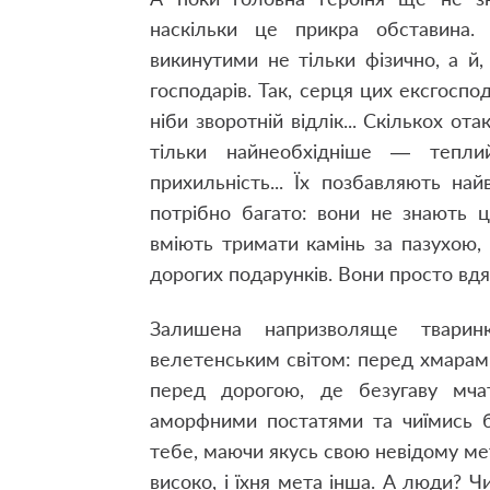
наскільки це прикра обставина
викинутими не тільки фізично, а й
господарів. Так, серця цих ексгоспод
ніби зворотній відлік... Скількох о
тільки найнеобхідніше — тепли
прихильність... Їх позбавляють н
потрібно багато: вони не знають 
вміють тримати камінь за пазухою, 
дорогих подарунків. Вони просто вдя
Залишена напризволяще тварин
велетенським світом: перед хмарами
перед дорогою, де безугаву мч
аморфними постатями та чиїмись б
тебе, маючи якусь свою невідому мет
високо, і їхня мета інша. А люди? Ч