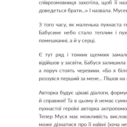
співрозмовниця захотіла, щоб її на
доведеться брати...» І назвала. Мусе
З того часу, як маленька пухнаста г
Бабусине небо стало теплим і пухн
помешканні, а й у серці.
Є тут ряд і тонких щемких замаль
відійшов у засвіти, Бабуся залишила 
а поруч стоять черевики. «Бо я біля
роззувся перший за мене... Пішов на 
Авторка будує цікаві діалоги, форму
й справжні! Та в цьому й немає сумні
пухнастої героїні авторка антропомо
Тепер Муся має можливість висловл
може дізнатися про її наївні (хоча н