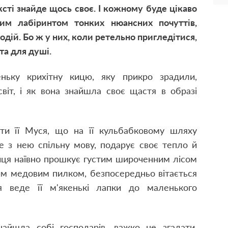
ксті знайде щось своє. І кожному буде цікаво
им лабіринтом тонких нюансних почуттів,
одій. Бо ж у них, коли ретельно пригледітися,
та для душі.
ньку крихітну кицю, яку прикро зрадили,
віт, і як вона знайшла своє щастя в образі
ти її Муся, що на її кульбабковому шляху
де з нею спільну мову, подарує своє тепло й
иця наївно прошкує густим широченним лісом
тим медовим пилком, безпосередньо вітається
я веде її м'якенькі лапки до маленького
айшла собі господарів, важко не згадати,