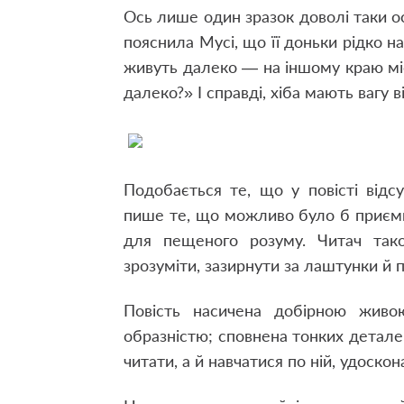
Ось лише один зразок доволі таки 
пояснила Мусі, що її доньки рідко на
живуть далеко — на іншому краю міс
далеко?» І справді, хіба мають вагу 
Подобається те, що у повісті відс
пише те, що можливо було б приємн
для пещеного розуму. Читач тако
зрозуміти, зазирнути за лаштунки й 
Повість насичена добірною жив
образністю; сповнена тонких деталей
читати, а й навчатися по ній, удоско