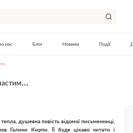
о нас
Блог
Новини
Події
Д
тим…
хнастим…
тепла, душевна повість відомої письменниці,
ов Галини Кирпи. Її буде цікаво читати і