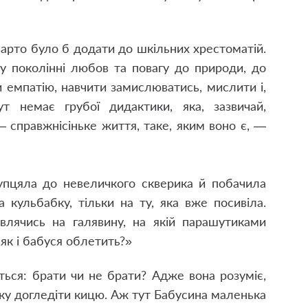
варто було б додати до шкільних хрестоматій.
у поколінні любов та повагу до природи, до
 емпатію, навчити замислюватись, мислити і,
т немає грубої дидактики, яка, зазвичай,
– справжнісіньке життя, таке, яким воно є, —
пцяла до невеличкого скверика й побачила
 кульбабку, тільки на ту, яка вже посивіла.
ивлячись на галявину, на якій парашутиками
 як і бабуся облетить?»
ться: брати чи не брати? Адже вона розуміє,
віку догледіти кицю. Аж тут Бабусина маленька