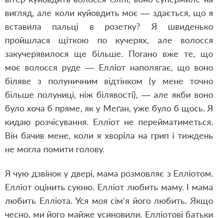
вигляд, але коли куйовдить моє — здається, що я
вставила пальці в розетку? Я швиденько
пройшлася щіткою по кучерях, але волосся
закучерявилося ще більше. Погано вже те, що
моє волосся руде — Елліот наполягає, що воно
біляве з полуничним відтінком (у мене точно
більше полуниці, ніж білявості), — але якби воно
було хоча б пряме, як у Меґан, уже було б щось. Я
кидаю розчісування. Елліот не перейматиметься.
Він бачив мене, коли я хворіла на грип і тиждень
не могла помити голову.
Я чую дзвінок у двері, мама розмовляє з Елліотом.
Елліот оцінить сукню. Елліот любить маму. І мама
любить Елліота. Уся моя сім’я його любить. Якщо
чесно, ми його майже усиновили. Елліотові батьки