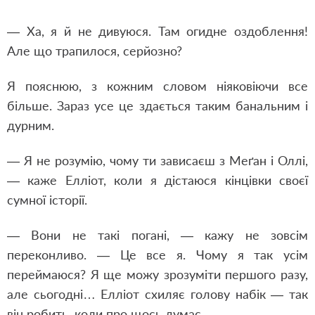
— Ха, я й не дивуюся. Там огидне оздоблення!
Але що трапилося, серйозно?
Я пояснюю, з кожним словом ніяковіючи все
більше. Зараз усе це здається таким банальним і
дурним.
— Я не розумію, чому ти зависаєш з Меґан і Оллі,
— каже Елліот, коли я дістаюся кінцівки своєї
сумної історії.
— Вони не такі погані, — кажу не зовсім
переконливо. — Це все я. Чому я так усім
переймаюся? Я ще можу зрозуміти першого разу,
але сьогодні… Елліот схиляє голову набік — так
він робить, коли про щось думає.