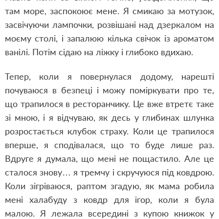
там море, заспокоює мене. Я смикаю за мотузок,
засвічуючи лампочки, розвішані над дзеркалом на
моєму столі, і запалюю кілька свічок із ароматом
ванілі. Потім сідаю на ліжку і глибоко вдихаю.
Тепер, коли я повернулася додому, нарешті
почуваюся в безпеці і можу поміркувати про те,
що трапилося в ресторанчику. Це вже втретє таке
зі мною, і я відчуваю, як десь у глибинах шлунка
розростається клубок страху. Коли це трапилося
вперше, я сподівалася, що то буде лише раз.
Вдруге я думала, що мені не пощастило. Але це
сталося знову… я тремчу і скручуюся під ковдрою.
Коли зігріваюся, раптом згадую, як мама робила
мені халабуду з ковдр для ігор, коли я була
малою. Я лежала всередині з купою книжок у