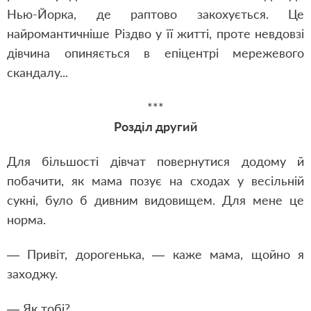
Нью-Йорка, де раптово закохується. Це
найромантичніше Різдво у її житті, проте невдовзі
дівчина опиняється в епіцентрі мережевого
скандалу...
***
Розділ другий
Для більшості дівчат повернутися додому й
побачити, як мама позує на сходах у весільній
сукні, було б дивним видовищем. Для мене це
норма.
— Привіт, дорогенька, — каже мама, щойно я
заходжу.
— Як тобі?