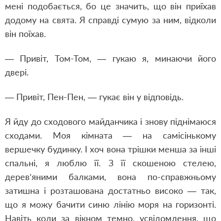
мені подобається, бо це значить, що він приїхав
додому на свята. Я справді сумую за ним, відколи
він поїхав.
— Привіт, Том-Том, — гукаю я, минаючи його
двері.
— Привіт, Пен-Пен, — гукає він у відповідь.
Я йду до сходового майданчика і знову піднімаюся
сходами. Моя кімната — на самісінькому
вершечку будинку. І хоч вона трішки менша за інші
спальні, я люблю її. З її скошеною стелею,
дерев’яними балками, вона по-справжньому
затишна і розташована достатньо високо — так,
що я можу бачити синю лінію моря на горизонті.
Навіть коли за вікном темно, усвідомлення, що