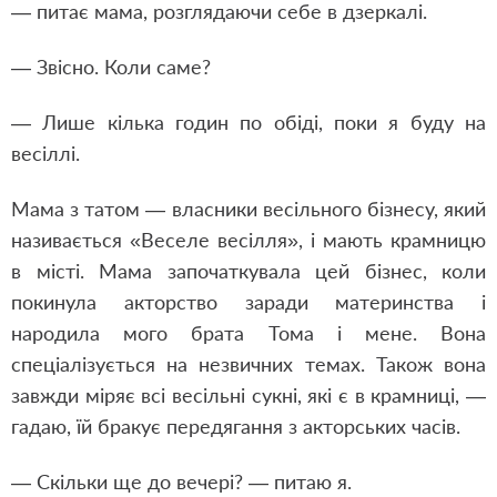
— питає мама, розглядаючи себе в дзеркалі.
— Звісно. Коли саме?
— Лише кілька годин по обіді, поки я буду на
весіллі.
Мама з татом — власники весільного бізнесу, який
називається «Веселе весілля», і мають крамницю
в місті. Мама започаткувала цей бізнес, коли
покинула акторство заради материнства і
народила мого брата Тома і мене. Вона
спеціалізується на незвичних темах. Також вона
завжди міряє всі весільні сукні, які є в крамниці, —
гадаю, їй бракує передягання з акторських часів.
— Скільки ще до вечері? — питаю я.