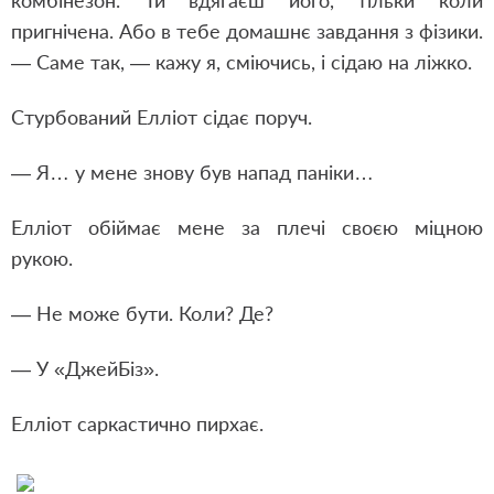
комбінезон. Ти вдягаєш його, тільки коли
пригнічена. Або в тебе домашнє завдання з фізики.
— Саме так, — кажу я, сміючись, і сідаю на ліжко.
Стурбований Елліот сідає поруч.
— Я… у мене знову був напад паніки…
Елліот обіймає мене за плечі своєю міцною
рукою.
— Не може бути. Коли? Де?
— У «ДжейБіз».
Елліот саркастично пирхає.