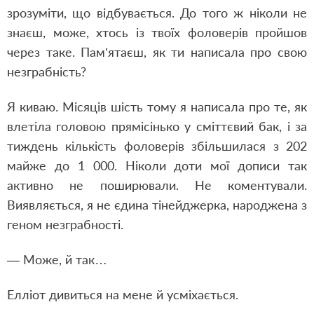
зрозуміти, що відбувається. До того ж ніколи не
знаєш, може, хтось із твоїх фоловерів пройшов
через таке. Пам’ятаєш, як ти написала про свою
незграбність?
Я киваю. Місяців шість тому я написала про те, як
влетіла головою прямісінько у сміттєвий бак, і за
тиждень кількість фоловерів збільшилася з 202
майже до 1 000. Ніколи доти мої дописи так
активно не поширювали. Не коментували.
Виявляється, я не єдина тінейджерка, народжена з
геном незграбності.
— Може, й так…
Елліот дивиться на мене й усміхається.