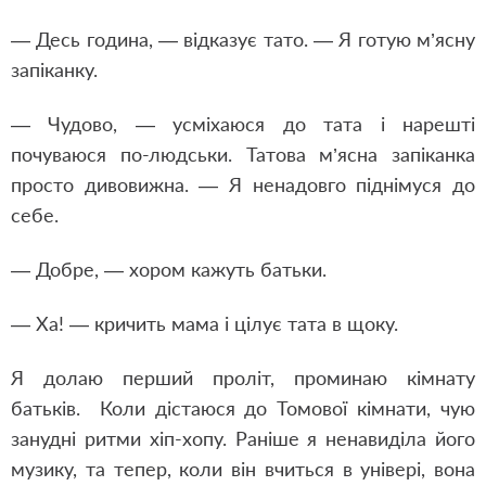
— Десь година, — відказує тато. — Я готую м’ясну
запіканку.
— Чудово, — усміхаюся до тата і нарешті
почуваюся по-людськи. Татова м’ясна запіканка
просто дивовижна. — Я ненадовго піднімуся до
себе.
— Добре, — хором кажуть батьки.
— Ха! — кричить мама і цілує тата в щоку.
Я долаю перший проліт, проминаю кімнату
батьків.
Коли дістаюся до Томової кімнати, чую
занудні ритми хіп-хопу. Раніше я ненавиділа його
музику, та тепер, коли він вчиться в універі, вона