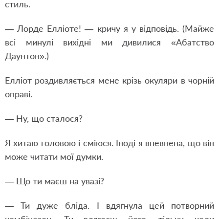
стиль.
— Лорде Елліоте! — кричу я у відповідь. (Майже
всі минулі вихідні ми дивилися «Абатство
Даунтон».)
Елліот роздивляється мене крізь окуляри в чорній
оправі.
— Ну, що сталося?
Я хитаю головою і сміюся. Іноді я впевнена, що він
може читати мої думки.
— Що ти маєш на увазі?
— Ти дуже бліда. І вдягнула цей потворний