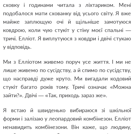
сховку і годинами читала з ліхтариком. Мені
подобалося мати схованку від усього світу. Я вже
майже заплющую очі й щільніше замотуюся
ковдрою, коли чую стукіт у стіну моєї спальні —
тричі. Елліот. Я виплутуюся з ковдри і двічі стукаю
у відповідь.
Ми з Елліотом живемо поруч усе життя. І ми не
лише живемо по сусідству, а й спимо по сусідству,
що насправді дуже круто. Ми вигадали кодовий
стукіт багато років тому. Тричі означає «Можна
зайти?». Двічі — «Так, приходь зараз же».
Я встаю й швиденько вибираюся зі шкільної
форми і залізаю у леопардовий комбінезон. Елліот
ненавидить комбінезони. Він каже, що людину,