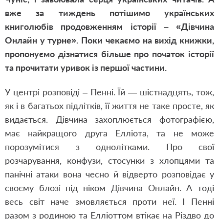
вже за тиждень потішимо українських
книголюбів продовженням історії – «Дівчина
Онлайн у турне». Поки чекаємо на вихід книжки,
пропонуємо дізнатися більше про початок історії
та прочитати уривок із першої частини.
У центрі розповіді – Пенні. Їй — шістнадцять, тож,
як і в багатьох підлітків, її життя не таке просте, як
видається. Дівчина захоплюється фотографією,
має найкращого друга Елліота, та не може
порозумітися з однолітками. Про свої
розчарування, конфузи, стосунки з хлопцями та
панічні атаки вона чесно й відверто розповідає у
своєму блозі під ніком Дівчина Онлайн. А тоді
весь світ наче змовляється проти неї. І Пенні
разом з родиною та Елліоттом втікає на Різдво до