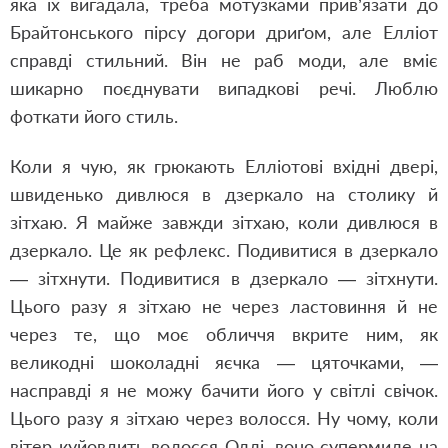
яка їх вигадала, треба мотузками прив’язати до
Брайтонського пірсу догори дриґом, але Елліот
справді стильний. Він не раб моди, але вміє
шикарно поєднувати випадкові речі. Люблю
фоткати його стиль.
Коли я чую, як грюкають Елліотові вхідні двері,
швиденько дивлюся в дзеркало на столику й
зітхаю. Я майже завжди зітхаю, коли дивлюся в
дзеркало. Це як рефлекс. Подивитися в дзеркало
— зітхнути. Подивитися в дзеркало — зітхнути.
Цього разу я зітхаю не через ластовиння й не
через те, що моє обличчя вкрите ним, як
великодні шоколадні яєчка — цяточками, —
насправді я не можу бачити його у світлі свічок.
Цього разу я зітхаю через волосся. Ну чому, коли
вітер куйовдить волосся Оллі, воно супермиле на