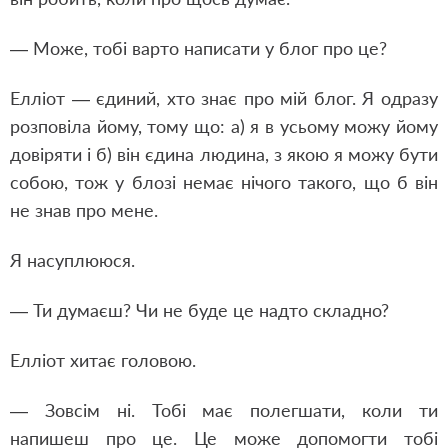
— Може, тобі варто написати у блог про це?
Елліот — єдиний, хто знає про мій блог. Я одразу
розповіла йому, тому що: а) я в усьому можу йому
довіряти і б) він єдина людина, з якою я можу бути
собою, тож у блозі немає нічого такого, що б він
не знав про мене.
Я насуплююся.
— Ти думаєш? Чи не буде це надто складно?
Елліот хитає головою.
— Зовсім ні. Тобі має полегшати, коли ти
напишеш про це. Це може допомогти тобі