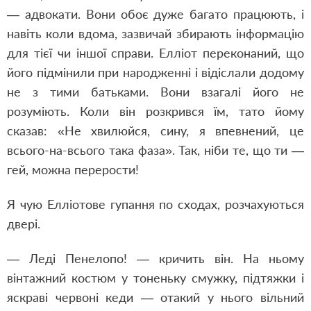
— адвокати. Вони обоє дуже багато працюють, і
навіть коли вдома, зазвичай збирають інформацію
для тієї чи іншої справи. Елліот переконаний, що
його підмінили при народженні і відіслали додому
не з тими батьками. Вони взагалі його не
розуміють. Коли він розкрився їм, тато йому
сказав: «Не хвилюйся, сину, я впевнений, це
всього-на-всього така фаза». Так, ніби те, що ти —
гей, можна перерости!
Я чую Елліотове гупання по сходах, розчахуються
двері.
— Леді Пенелопо! — кричить він. На ньому
вінтажний костюм у тоненьку смужку, підтяжки і
яскраві червоні кеди — отакий у нього вільний