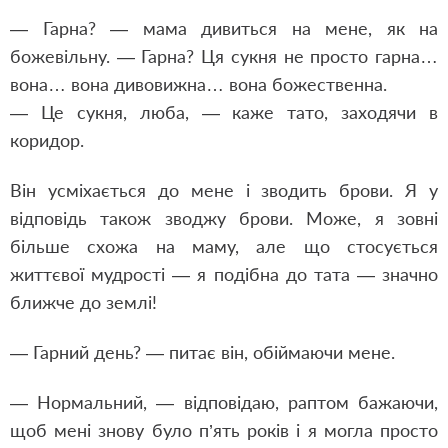
— Гарна? — мама дивиться на мене, як на
божевільну. — Гарна? Ця сукня не просто гарна…
вона… вона дивовижна… вона божественна.
— Це сукня, люба, — каже тато, заходячи в
коридор.
Він усміхається до мене і зводить брови. Я у
відповідь також зводжу брови. Може, я зовні
більше схожа на маму, але що стосується
життєвої мудрості — я подібна до тата — значно
ближче до землі!
— Гарний день? — питає він, обіймаючи мене.
— Нормальний, — відповідаю, раптом бажаючи,
щоб мені знову було п’ять років і я могла просто