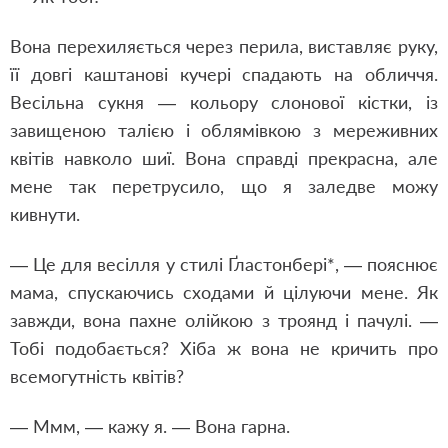
Вона перехиляється через перила, виставляє руку,
її довгі каштанові кучері спадають на обличчя.
Весільна сукня — кольору слонової кістки, із
завищеною талією і облямівкою з мереживних
квітів навколо шиї. Вона справді прекрасна, але
мене так перетрусило, що я заледве можу
кивнути.
— Це для весілля у стилі Ґластонбері*, — пояснює
мама, спускаючись сходами й цілуючи мене. Як
завжди, вона пахне олійкою з троянд і пачулі. —
Тобі подобається? Хіба ж вона не кричить про
всемогутність квітів?
— Ммм, — кажу я. — Вона гарна.