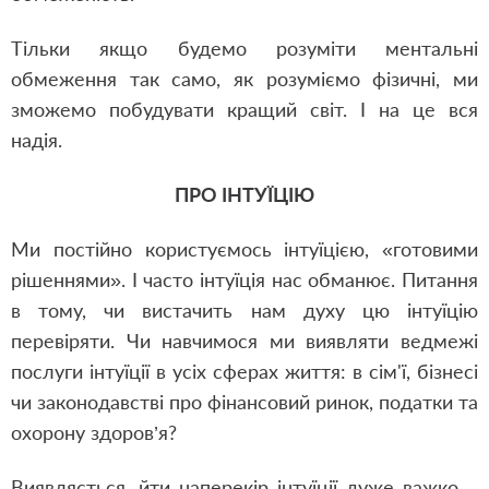
Тільки якщо будемо розуміти ментальні
обмеження так само, як розуміємо фізичні, ми
зможемо побудувати кращий світ. І на це вся
надія.
ПРО ІНТУЇЦІЮ
Ми постійно користуємось інтуїцією,
«
готовими
рішеннями
»
. І часто інтуїція нас обманює. Питання
в тому, чи вистачить нам духу цю інтуїцію
перевіряти. Чи навчимося ми виявляти ведмежі
послуги інтуїції в усіх сферах життя: в сім'ї, бізнесі
чи законодавстві про фінансовий ринок, податки та
охорону здоров’я?
Виявляється, йти наперекір інтуїції дуже важко…