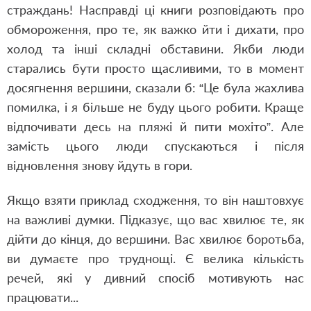
страждань! Насправді ці книги розповідають про
обмороження, про те, як важко йти і дихати, про
холод та інші складні обставини. Якби люди
старались бути просто щасливими, то в момент
досягнення вершини, сказали б: “Це була жахлива
помилка, і я більше не буду цього робити. Краще
відпочивати десь на пляжі й пити мохіто”. Але
замість цього люди спускаються і після
відновлення знову йдуть в гори.
Якщо взяти приклад сходження, то він наштовхує
на важливі думки. Підказує, що вас хвилює те, як
дійти до кінця, до вершини. Вас хвилює боротьба,
ви думаєте про труднощі. Є велика кількість
речей, які
у дивний спосіб
мотивують нас
працювати...