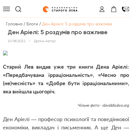
/
/
Головна
Блоги
Ден Аріелі: 5 роздумів про важливе
Ден Аріелі: 5 роздумів про важливе
10.08.2021
•
Дронь Артур
Старий Лев видав уже три книги Дена Аріелі:
«
Передбачувана ірраціональність
»
,
«
Чесно про
(не)чесність
»
та
«
Добре бути ірраціональними
»
,
яка вийшла цьогоріч.
Чільне фото - daviddisalvo.org
Ден Аріелі — професор психології та поведінкової
економіки, викладач і письменник. А ще Ден —