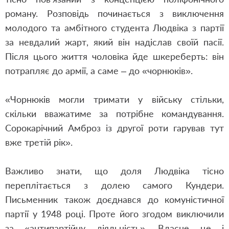
роману. Розповідь починається з виключення
молодого та амбітного студента Людвіка з партії
за невдалий жарт
,
який він надіслав своїй пасії.
Після цього життя чоловіка йде шкереберть: він
потрапляє до армії
,
а саме – до «чорнюків».
«Чорнюків могли тримати у війську стільки
,
скільки вважатиме за потрібне командування.
Сорокарічний Амброз із другої роти гарував тут
вже третій рік».
Важливо знати
,
що доля Людвіка тісно
переплітається з долею самого Кундери.
Письменник також доєднався до комуністичної
партії у 1948 році. Проте його згодом виключили
за «антипартійну діяльність». Власне це і