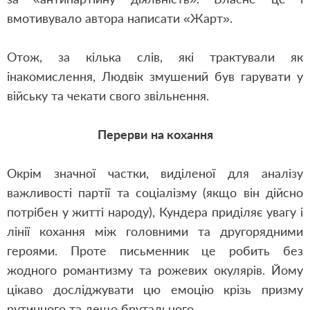
вмотивувало автора написати «Жарт».
Отож
,
за кілька слів
,
які трактували як
інакомислення
,
Людвік змушений був гарувати у
війську та чекати свого звільнення.
Перерви на кохання
Окрім значної частки, виділеної для аналізу
важливості партії та соціалізму (якщо він дійсно
потрібен у житті народу), Кундера приділяє увагу і
лінії кохання між головними та другорядними
героями. Проте письменник це робить без
жодного романтизму та рожевих окулярів. Йому
цікаво досліджувати цю емоцію крізь призму
рутинного та дещо брутального
.