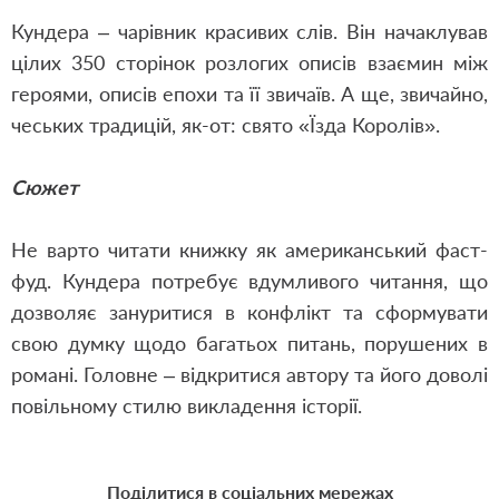
Кундера – чарівник красивих слів. Він начаклував
цілих 350 сторінок розлогих описів взаємин між
героями, описів епохи та її звичаїв. А ще
,
звичайно
,
чеських традицій
,
як-от: свято «Їзда Королів».
Сюжет
Не варто читати книжку як американський фаст-
фуд. Кундера потребує вдумливого читання
,
що
дозволяє зануритися в конфлікт та сформувати
свою думку щодо багатьох питань
,
порушених в
романі. Головне – відкритися автору та його доволі
повільному стилю викладення історії.
Поділитися в соціальних мережах