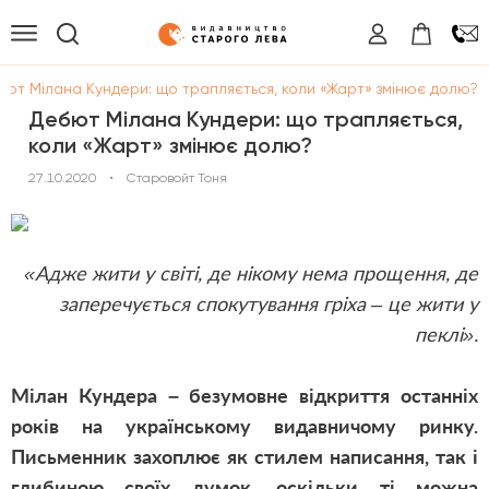
бют Мілана Кундери: що трапляється, коли «Жарт» змінює долю?
Дебют Мілана Кундери: що трапляється,
коли «Жарт» змінює долю?
27.10.2020
•
Старовойт Тоня
«Адже жити у світі
,
де нікому нема прощення
,
де
заперечується спокутування гріха – це жити у
пеклі».
Мілан Кундера – безумовне відкриття останніх
років на українському видавничому ринку.
Письменник захоплює як стилем написання
,
так і
глибиною своїх думок
,
оскільки ті можна