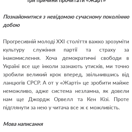
Три причини прочитати «Жарт»
Познайомитися з невідомою сучасному поколінню
добою
Прогресивній молоді ХХІ століття важко зрозуміти
культуру служіння партії та страху за
інакомислення. Хоча демократичні свободи в
Україні все ще інколи зазнають утисків
,
ми точно
зробили великий крок вперед
,
звільнившись від
ланцюгів СРСР. А от у «Жарті» це зробити майже
неможливо
,
адже система незламна
,
як довели
нам ще Джордж Орвелл та Кен Кізі. Проте
підглянути за нею у читача все ж є можливість.
Мова написання