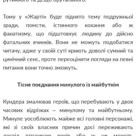
Тому у «Жарті» буде піднято тему подружньої
зради
,
помсти, істинного кохання або ж
фанатизму
,
що підштовхує людину до дійсно
фатальних вчинків. Вони не можуть подобатися
читачу
,
адже у своїй суті криють доволі сумний та
цинічний сенс
,
проте переоцінити погляди на певні
питання вони точно зможуть.
Тісне поєднання минулого із майбутнім
Кундера змалював героїв, що перебувають у двох
часових відрізках – минулому та майбутньому.
Минуле уособлюють майже всі головні персонажі
,
які зі своїх власних причин досі переживають
досвід втрачених років або ж не можуть