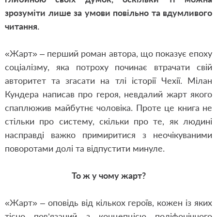
зрозуміти лише за умови повільно та вдумливого
читання.
«Жарт» – перший роман автора
,
що показує епоху
соціалізму
,
яка потроху починає втрачати свій
авторитет та згасати на тлі історії Чехії. Мілан
Кундера написав про героя
,
невдалий жарт якого
спаплюжив майбутнє чоловіка. Проте це книга не
стільки про систему
,
скільки про те
,
як людині
насправді важко примиритися з неочікуваними
поворотами долі та відпустити минуле.
То ж у чому жарт?
«Жарт» – оповідь від кількох героїв, кожен із яких
тісно пов’язаний з концепцією поліфонічного