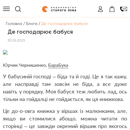
/
/
Головна
Блоги
Де господарює бабуся
Де господарює бабуся
30.06.2015
Юрчик Чернишенко,
БараБука
У бабусиній господі – біда та й годі. Це я так кажу,
але насправді там зовсім не біда, а все дуже
навіть у порядку. Моя бабуся теж любить лад, ось
тільки на гойдалці не гойдається, як ця книжкова.
Це до-о-овга книжка у віршах із малюнками, але,
якщо ви стомилися абощо, можна читати по
сторінці – це завжди окремий віршик про якогось