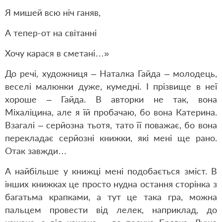
Я мишей всю ніч ганяв,
А тепер-от на світанні
Хочу карася в сметані…»
До речі, художниця – Наталка Гайда – молодець,
веселі малюнки дуже, кумедні. І прізвище в неї
хороше – Гайда. В авторки не так, вона
Міхаліцина, але я їй пробачаю, бо вона Катерина.
Взагалі – серйозна тьотя, тато її поважає, бо вона
перекладає серйозні книжки, які мені ще рано.
Отак завжди…
А найбільше у книжці мені подобається зміст. В
інших книжках це просто нудна остання сторінка з
багатьма крапками, а тут це така гра, можна
пальцем провести від лелек, наприклад, до