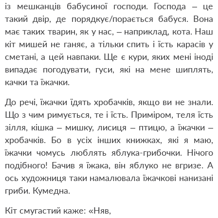
із мешканців бабусиної господи. Господа – це
такий двір, де порядкує/порається бабуся. Вона
має таких тварин, як у нас, – наприклад, кота. Наш
кіт мишей не ганяє, а тільки спить і їсть карасів у
сметані, а цей навпаки. Ще є кури, яких мені іноді
випадає погодувати, гуси, які на мене шиплять,
качки та їжачки.
До речі, їжачки їдять хробачків, якщо ви не знали.
Що з чим римується, те і їсть. Приміром, теля їсть
зілля, кішка – мишку, лисиця – птицю, а їжачки –
хробачків. Бо в усіх інших книжках, які я маю,
їжачки чомусь люблять яблука-грибочки. Нічого
подібного! Бачив я їжака, він яблуко не вгризе. А
ось художниця таки намалювала їжачкові нанизані
гриби. Кумедна.
Кіт смугастий каже: «Няв,