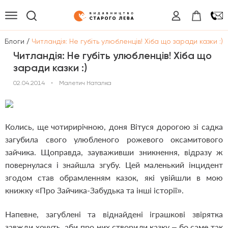
/
/
Блоги
Читландія: Не губіть улюбленців! Хіба що заради казки :)
Читландія: Не губіть улюбленців! Хіба що
заради казки :)
02.04.2014
•
Малетич Наталка
Колись, ще чотирирічною, доня Вітуся дорогою зі садка
загубила свого улюбленого рожевого оксамитового
зайчика. Щоправда, зауваживши зникнення, відразу ж
повернулася і знайшла згубу. Цей маленький інцидент
згодом став обрамленням казок, які увійшли в мою
книжку «Про Зайчика-Забудька та інші історії».
Напевне, загублені та віднайдені іграшкові звірятка
завжди хочуть, аби про них створили казку – бо саме так