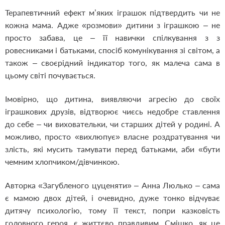
Терапевтичний ефект м’яких іграшок підтвердить чи не
кожна мама. Адже «розмови» дитини з іграшкою – не
просто забава, це – її навички спілкування з з
ровесниками і батьками, спосіб комунікування зі світом, а
також – своєрідний індикатор того, як малеча сама в
цьому світі почувається.
Імовірно, що дитина, виявляючи агресію до своїх
іграшкових друзів, відтворює чиєсь недобре ставлення
до себе – чи виховательки, чи старших дітей у родині. А
можливо, просто «вихлюпує» власне роздратування чи
злість, які мусить тамувати перед батьками, аби «бути
чемним хлопчиком/дівчинкою.
Авторка «Загубленого цуценяти» – Анна Люлько – сама
є мамою двох дітей, і очевидно, дуже тонко відчуває
дитячу психологію, тому її текст, попри казковість
головного героя, є життєво правдивим. Смішко, як це