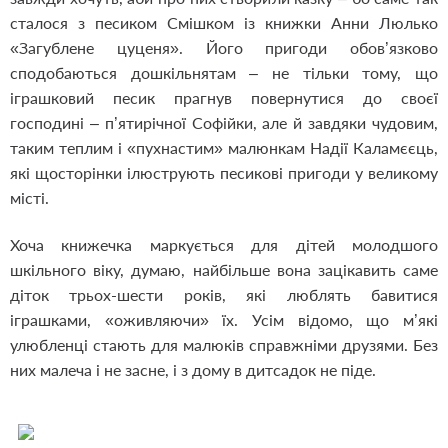
сталося з песиком Смішком із книжки Анни Люлько
«Загублене цуценя». Його пригоди обов’язково
сподобаються дошкільнятам – не тільки тому, що
іграшковий песик прагнув повернутися до своєї
господині – п’ятирічної Софійки, але й завдяки чудовим,
таким теплим і «пухнастим» малюнкам Надії Каламєєць,
які щосторінки ілюструють песикові пригоди у великому
місті.
Хоча книжечка маркується для дітей молодшого
шкільного віку, думаю, найбільше вона зацікавить саме
діток трьох-шести років, які люблять бавитися
іграшками, «оживляючи» їх. Усім відомо, що м’які
улюбленці стають для малюків справжніми друзями. Без
них малеча і не засне, і з дому в дитсадок не піде.