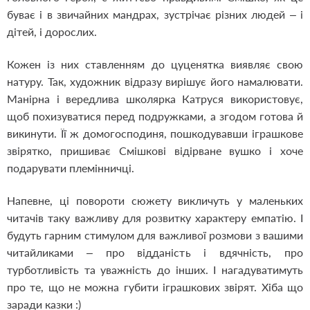
буває і в звичайних мандрах, зустрічає різних людей – і
дітей, і дорослих.
Кожен із них ставленням до цуценятка виявляє свою
натуру. Так, художник відразу вирішує його намалювати.
Манірна і вередлива школярка Катруся використовує,
щоб похизуватися перед подружками, а згодом готова й
викинути. Її ж домогосподиня, пошкодувавши іграшкове
звірятко, пришиває Смішкові відірване вушко і хоче
подарувати племінничці.
Напевне, ці повороти сюжету викличуть у маленьких
читачів таку важливу для розвитку характеру емпатію. І
будуть гарним стимулом для важливої розмови з вашими
читайликами – про відданість і вдячність, про
турботливість та уважність до інших. І нагадуватимуть
про те, що не можна губити іграшкових звірят. Хіба що
заради казки :)