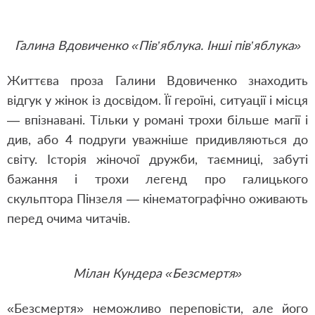
Галина Вдовиченко «Пів’яблука. Інші пів’яблука»
Життєва проза Галини Вдовиченко знаходить
відгук у жінок із досвідом. Її героїні, ситуації і місця
— впізнавані. Тільки у романі трохи більше магії і
див, або 4 подруги уважніше придивляються до
світу. Історія жіночої дружби, таємниці, забуті
бажання і трохи легенд про галицького
скульптора Пінзеля — кінематографічно оживають
перед очима читачів.
Мілан Кундера «Безсмертя»
«Безсмертя» неможливо переповісти, але його