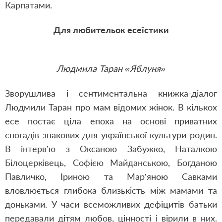
Карпатами.
Для любительок есеїстики
Людмила Таран «Яблуня»
Зворушлива і сентиментальна книжка-діалог
Людмили Таран про мам відомих жінок. В кількох
есе постає ціла епоха на основі приватних
спогадів знакових для української культури родин.
В інтерв’ю з Оксаною Забужко, Наталкою
Білоцерківець, Софією Майданською, Богданою
Павличко, Іриною та Мар’яною Савками
вловлюється глибока близькість між мамами та
доньками. У часи всеможливих дефіцитів батьки
передавали дітям любов, цінності і вірили в них.