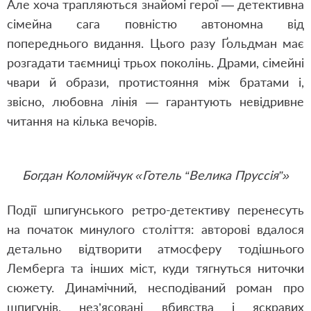
Але хоча трапляються знайомі герої — детективна
сімейна сага повністю автономна від
попереднього видання. Цього разу Ґольдман має
розгадати таємниці трьох поколінь. Драми, сімейні
чвари й образи, протистояння між братами і,
звісно, любовна лінія — гарантують невідривне
читання на кілька вечорів.
Богдан Коломійчук «Готель “Велика Пруссія”»
Події шпигунського ретро-детективу перенесуть
на початок минулого століття: авторові вдалося
детально відтворити атмосферу тодішнього
Лемберга та інших міст, куди тягнуться ниточки
сюжету. Динамічний, несподіваний роман про
шпигунів, нез’ясовані вбивства і яскравих