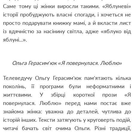
Саме тому ці жінки виросли такими. «Яблуневі»
історії пробуджують власні спогади, і хочеться не
просто подарувати книжку мамі, а й вкласти лист
із вдячністю за насінину світла, адже «яблуко від
яблуні...».
Ольга Герасим’юк «Я повернулася. Люблю»
Телеведучу Ольгу Герасим’юк пам’ятають кілька
поколінь, її програми були неформатними і
життєвими. У збірці короткої прози «Я
повернулася. Люблю» перед нами постає вже
знайома жінка: уважна до деталей, чутлива до
історій інших. Тексти затягують у круговерть подій,
читачі бачать світ очима Ольги. Різні традиції,