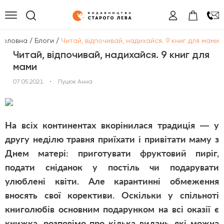
/
/
Головна
Блоги
Читай, відпочивай, надихайся. 9 книг для мами
Читай, відпочивай, надихайся. 9 книг для
мами
07.05.2021
•
Луцюк Анна
На всіх континентах вкорінилася традиція — у
другу неділю травня приїхати і привітати маму з
Днем матері: приготувати фруктовий пиріг,
подати сніданок у постіль чи подарувати
улюблені квіти. Але карантинні обмеження
вносять свої корективи. Оскільки у спільноті
книголюбів основним подарунком на всі оказії є
книжка, розповімо про кілька видань, які можна