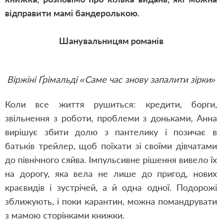
відправити мамі бандеролькою.
Шанувальницям романів
Віржіні Ґрімальді «Саме час знову запалити зірки»
Коли все життя рушиться: кредити, борги,
звільнення з роботи, проблеми з доньками, Анна
вирішує збити долю з пантелику і позичає в
батьків трейлер, щоб поїхати зі своїми дівчатами
до північного сяйва. Імпульсивне рішення вивело їх
на дорогу, яка вела не лише до пригод, нових
краєвидів і зустрічей, а й одна одної. Подорожі
зближують, і поки карантин, можна помандрувати
з мамою сторінками книжки.