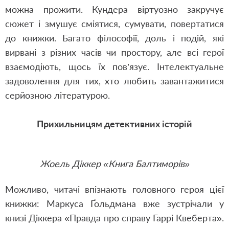
можна прожити. Кундера віртуозно закручує
сюжет і змушує сміятися, сумувати, повертатися
до книжки. Багато філософії, доль і подій, які
вирвані з різних часів чи простору, але всі герої
взаємодіють, щось їх пов’язує. Інтелектуальне
задоволення для тих, хто любить завантажитися
серйозною літературою.
Прихильницям детективних історій
Жоель Діккер «Книга Балтиморів»
Можливо, читачі впізнають головного героя цієї
книжки: Маркуса Ґольдмана вже зустрічали у
книзі Діккера «Правда про справу Гаррі Квеберта».