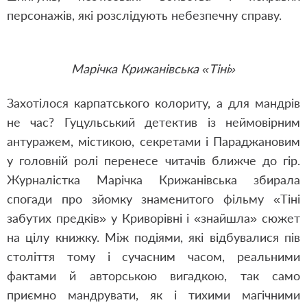
персонажів, які розслідують небезпечну справу.
Марічка Крижанівська «Тіні»
Захотілося карпатського колориту, а для мандрів
не час? Гуцульський детектив із неймовірним
антуражем, містикою, секретами і Параджановим
у головній ролі перенесе читачів ближче до гір.
Журналістка Марічка Крижанівська збирала
спогади про зйомку знаменитого фільму «Тіні
забутих предків» у Криворівні і «знайшла» сюжет
на цілу книжку. Між подіями, які відбувалися пів
століття тому і сучасним часом, реальними
фактами й авторською вигадкою, так само
приємно мандрувати, як і тихими магічними