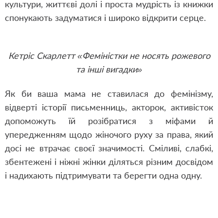
культури, життєві долі і проста мудрість із книжки
спонукають задуматися і широко відкрити серце.
Кетріс Скарлетт «Феміністки не носять рожевого
та інші вигадки»
Як би ваша мама не ставилася до фемінізму,
відверті історії письменниць, акторок, активісток
допоможуть їй розібратися з міфами й
упередженням щодо жіночого руху за права, який
досі не втрачає своєї значимості. Сміливі, слабкі,
збентежені і ніжні жінки діляться різним досвідом
і надихають підтримувати та берегти одна одну.