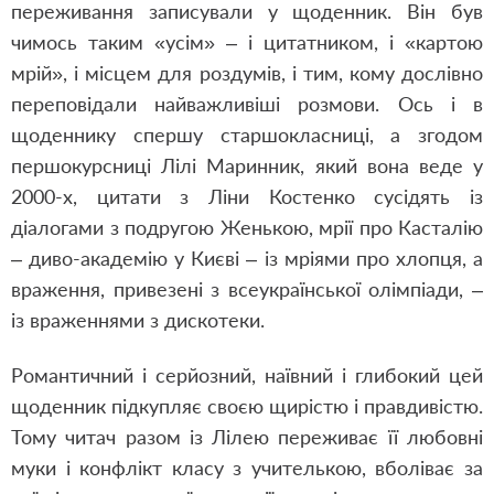
переживання записували у щоденник. Він був
чимось таким «усім» – і цитатником, і «картою
мрій», і місцем для роздумів, і тим, кому дослівно
переповідали найважливіші розмови. Ось і в
щоденнику спершу старшокласниці, а згодом
першокурсниці Лілі Маринник, який вона веде у
2000-х, цитати з Ліни Костенко сусідять із
діалогами з подругою Женькою, мрії про Касталію
– диво-академію у Києві – із мріями про хлопця, а
враження, привезені з всеукраїнської олімпіади, –
із враженнями з дискотеки.
Романтичний і серйозний, наївний і глибокий цей
щоденник підкупляє своєю щирістю і правдивістю.
Тому читач разом із Лілею переживає її любовні
муки і конфлікт класу з учителькою, вболіває за