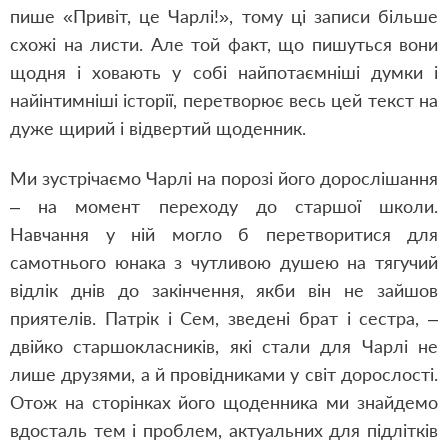
пише «Привіт, це Чарлі!», тому ці записи більше
схожі на листи. Але той факт, що пишуться вони
щодня і ховають у собі найпотаємніші думки і
найінтимніші історії, перетворює весь цей текст на
дуже щирий і відвертий щоденник.
Ми зустрічаємо Чарлі на порозі його дорослішання
– на момент переходу до старшої школи.
Навчання у ній могло б перетворитися для
самотнього юнака з чутливою душею на тягучий
відлік днів до закінчення, якби він не зайшов
приятелів. Патрік і Сем, зведені брат і сестра, –
двійко старшокласників, які стали для Чарлі не
лише друзями, а й провідниками у світ дорослості.
Отож на сторінках його щоденника ми знайдемо
вдосталь тем і проблем, актуальних для підлітків