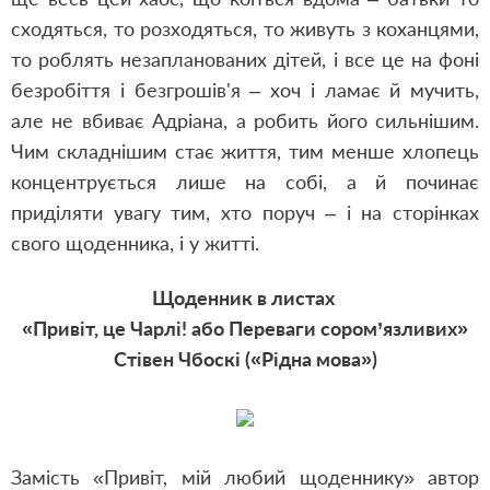
сходяться, то розходяться, то живуть з коханцями,
то роблять незапланованих дітей, і все це на фоні
безробіття і безгрошів'я – хоч і ламає й мучить,
але не вбиває Адріана, а робить його сильнішим.
Чим складнішим стає життя, тим менше хлопець
концентрується лише на собі, а й починає
приділяти увагу тим, хто поруч – і на сторінках
свого щоденника, і у житті.
Щоденник в листах
«Привіт, це Чарлі! або Переваги сором’язливих»
Стівен Чбоскі («Рідна мова»)
Замість «Привіт, мій любий щоденнику» автор