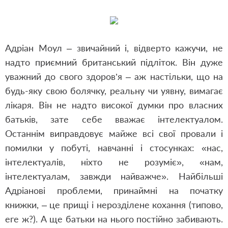
Адріан Моул – звичайний і, відверто кажучи, не
надто приємний британський підліток. Він дуже
уважний до свого здоров’я – аж настільки, що на
будь-яку свою болячку, реальну чи уявну, вимагає
лікаря. Він не надто високої думки про власних
батьків, зате себе вважає інтелектуалом.
Останнім виправдовує майже всі свої провали і
помилки у побуті, навчанні і стосунках: «нас,
інтелектуалів, ніхто не розуміє», «нам,
інтелектуалам, завжди найважче». Найбільші
Адріанові проблеми, принаймні на початку
книжки, – це прищі і нерозділене кохання (типово,
еге ж?). А ще батьки на нього постійно забивають.