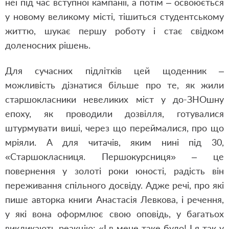
неї під час вступної кампанії, а потім – освоюється
у новому великому місті, тішиться студентському
життю, шукає першу роботу і стає свідком
доленосних рішень.
Для сучасних підлітків цей щоденник –
можливість дізнатися більше про те, як жили
старшокласники невеликих міст у до-ЗНОшну
епоху, як проводили дозвілля, готувалися
штурмувати виші, через що переймалися, про що
мріяли. А для читачів, яким нині під 30,
«Старшокласниця. Першокурсниця» – це
повернення у золоті роки юності, радість він
переживання спільного досвіду. Адже речі, про які
пише авторка книги Анастасія Левкова, і речення,
у які вона оформлює свою оповідь, у багатьох
викликають реакцію: «І в мене таке було! І я так у