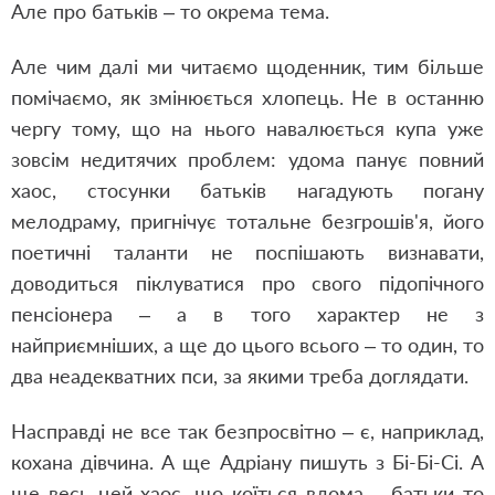
Але про батьків – то окрема тема.
Але чим далі ми читаємо щоденник, тим більше
помічаємо, як змінюється хлопець. Не в останню
чергу тому, що на нього навалюється купа уже
зовсім недитячих проблем: удома панує повний
хаос, стосунки батьків нагадують погану
мелодраму, пригнічує тотальне безгрошів'я, його
поетичні таланти не поспішають визнавати,
доводиться піклуватися про свого підопічного
пенсіонера – а в того характер не з
найприємніших, а ще до цього всього – то один, то
два неадекватних пси, за якими треба доглядати.
Насправді не все так безпросвітно – є, наприклад,
кохана дівчина. А ще Адріану пишуть з Бі-Бі-Сі. А
ще весь цей хаос, що коїться вдома – батьки то