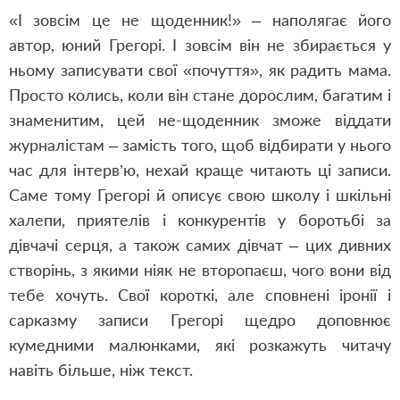
«І зовсім це не щоденник!» – наполягає його
автор, юний Грегорі. І зовсім він не збирається у
ньому записувати свої «почуття», як радить мама.
Просто колись, коли він стане дорослим, багатим і
знаменитим, цей не-щоденник зможе віддати
журналістам – замість того, щоб відбирати у нього
час для інтерв’ю, нехай краще читають ці записи.
Саме тому Грегорі й описує свою школу і шкільні
халепи, приятелів і конкурентів у боротьбі за
дівчачі серця, а також самих дівчат – цих дивних
створінь, з якими ніяк не второпаєш, чого вони від
тебе хочуть. Свої короткі, але сповнені іронії і
сарказму записи Грегорі щедро доповнює
кумедними малюнками, які розкажуть читачу
навіть більше, ніж текст.