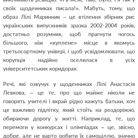
своїх щоденниках писала!». Мабуть, тому, що
образ Лілі Маринник – це втілення збірних рис
українських випускників зразка 2002-2004 років,
достатньо розумних, щоб прагнути чогось
більшого, ніж «куплене» місце в якомусь
третьосортному універі, і щоб усвідомлювати, що
корупція надійно оселилася в усіх
університетських коридорах.
Речі, які озвучує у щоденниках Лілі Анастасія
Левкова, – це те, про що майже ніколи не
говорять учителі і вкрай рідко кажуть батьки, хоч
це важливо підлітку, який стоїть на роздоріжжі,
обираючи дорогу у житті. Наприклад, те, що
перемоги у конкурсах і олімпіадах – це, звісно,
добре, але не варто робити їх самоціллю, значно