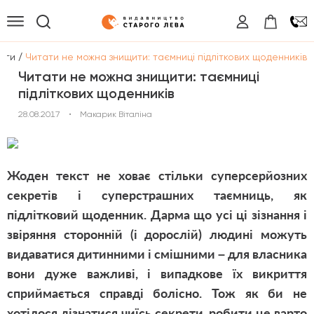
/
оги
Читати не можна знищити: таємниці підліткових щоденників
Читати не можна знищити: таємниці
підліткових щоденників
28.08.2017
•
Макарик Віталіна
Жоден текст не ховає стільки суперсерйозних
секретів і суперстрашних таємниць, як
підлітковий щоденник. Дарма що усі ці зізнання і
звіряння сторонній (і дорослій) людині можуть
видаватися дитинними і смішними – для власника
вони дуже важливі, і випадкове їх викриття
сприймається справді болісно. Тож як би не
хотілося дізнатися чиїсь секрети, робити це варто