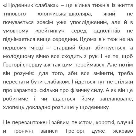
«Щоденник слабака» – це кілька тижнів із життя
типового хлопчиська-школяра, який не
почувається зовсім уже упослідженим, але й в
умовному «рейтингу» серед однолітків не
піднімається вище середини. Вдома він теж не на
першому місці – старший брат збиткується, а
молодшому вічно все сходить з рук. І не те, щоб
Грегорі спершу аж так цим переймався. Але потім
він розуміє: для того, аби все змінити, треба
перестати бути слабаком. І йдеться тут не стільки
про характер, скільки про фізичну силу. А як він це
робитиме і чи вдасться йому заплановане,
хлопець докладно розпише у щоденнику.
Не перевантажені зайвим текстом, короткі, влучні
й іронічні записи Грегорі дуже яскраво