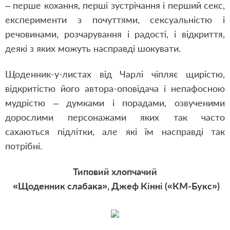
– перше кохання, перші зустрічання і перший секс,
експерименти з почуттями, сексуальністю і
речовинами, розчарування і радості, і відкриття,
деякі з яких можуть насправді шокувати.
Щоденник-у-листах від Чарлі чіпляє щирістю,
відкритістю його автора-оповідача і непафосною
мудрістю – думками і порадами, озвученими
дорослими персонажами яких так часто
сахаються підлітки, але які їм насправді так
потрібні.
Типовий хлопчачий
«Щоденник слабака», Джеф Кінні («КМ-Букс»)