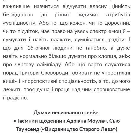
важливіше навчитися відчувати власну цінність
безвідносно до різних видимих атрибутів
«успішності». Або те, що кожен, чи то дорослий,
чи то підліток, має право на увесь спектр емоцій –
сумувати і навіть плакати, сумніватися, радіти. І
що для 16-річної людини не ганебно, а дуже
навіть нормально більше думати про хлопця, аніж
про чергову олімпіаду. Або що варто слухатися
порад Григорія Сковороди і обирати не «престижні
виші» і «перспективні спеціальності», а те, до чого
лежить твоя душа і праця над чим сповнюватиме
її радістю.
Думки невизнаного генія:
«Таємний щоденник Адріана Моула», Сью
Таунсенд («Видавництво Старого Лева»)