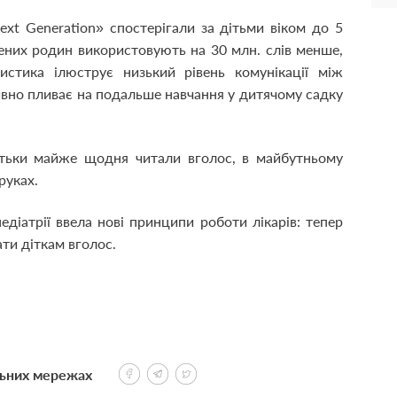
xt Generation» спостерігали за дітьми віком до 5
чених родин використовують на 30 млн. слів менше,
истика ілюструє низький рівень комунікації між
тивно пливає на подальше навчання у дитячому садку
атьки майже щодня читали вголос, в майбутньому
руках.
едіатрії ввела нові принципи роботи лікарів: тепер
ати діткам вголос.
льних мережах