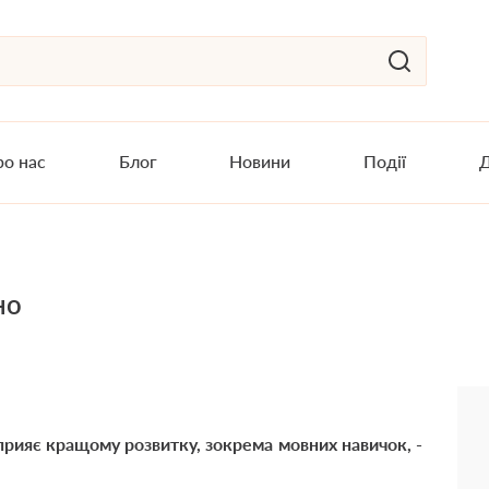
о нас
Блог
Новини
Події
Д
но
сприяє кращому розвитку, зокрема мовних навичок, -