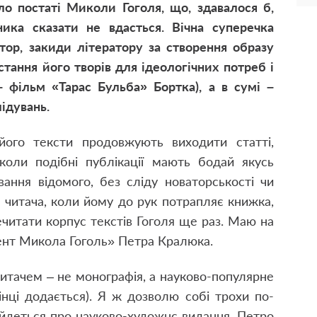
ло постаті Миколи Гоголя, що, здавалося б,
ика сказати не вдасться. Вічна суперечка
тор, закиди літератору за створення образу
тання його творів для ідеологічних потреб і
– фільм «Тарас Бульба» Бортка), а в сумі –
ідувань.
ого тексти продовжують виходити статті,
 коли подібні публікації мають бодай якусь
ання відомого, без сліду новаторськості чи
 читача, коли йому до рук потрапляє книжка,
читати корпус текстів Гоголя ще раз. Маю на
гент Микола Гоголь» Петра Кралюка.
читачем – не монографія, а науково-популярне
інці додається). Я ж дозволю собі трохи по-
 йдеться про науково-художнє видання. Петро