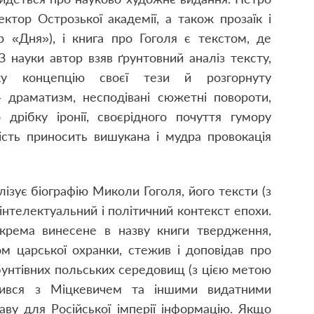
ктор Острозької академії, а також прозаїк і
ор «Дня»), і книга про Гоголя є текстом, де
 науки автор взяв ґрунтовний аналіз тексту,
нку концепцію своєї тези й розгорнуту
– драматизм, несподівані сюжетні повороти,
 дрібку іронії, своєрідного почуття гумору
ість приносить вишукана і мудра провокація
зує біографію Миколи Гоголя, його тексти (з
 інтелектуальний і політичний контекст епохи.
крема винесене в назву книги твердження,
м царської охранки, стежив і доповідав про
 бунтівних польських середовищ (з цією метою
мився з Міцкевичем та іншими видатними
аву для Російської імперії інформацію. Якщо