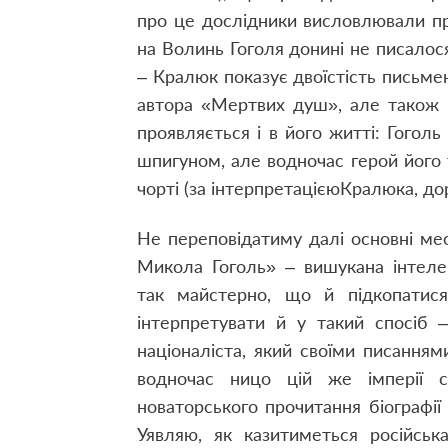
про це дослідники висловлювали п
на Волинь Гоголя донині не писалося
– Кралюк показує двоїстість письм
автора «Мертвих душ», але також 
проявляється і в його житті: Гоголь 
шпигуном, але водночас герой його 
чорті (за інтерпретацієюКралюка, дор
Не переповідатиму далі основні ме
Микола Гоголь» ‒ вишукана інтеле
так майстерно, що й підкопатис
інтерпретувати й у такий спосіб 
націоналіста, який своїми писаннями
водночас ницо цій же імперії 
новаторського прочитання біографії
Уявляю, як казитиметься російськ