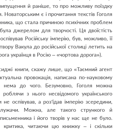
рипущення й раніше, то про можливу поїздку
. Новаторським є і прочитання текстів Гоголя
енника, що стала причиною психічних проблем
була джерелом для творчості. Ця двоїстість
оспівував Російську імперію, був, можливо, її
твору Вакула до російської столиці летить на
ога українця в Росію – «чортова дорога»).
сиджі книги, скажу лише, що «Таємний агент
ктуальна провокація, написана по-науковому
я нема до чого. Безумовно, Гоголя можна
– роблячи з нього несвідомого українського
 не оспівував, а роз’їдав імперію зсередини,
служачи. Можна, але такого стрункого й
 письменника і його творів у нас ще не було.
а критика, читаючи цю книжку – і скільки