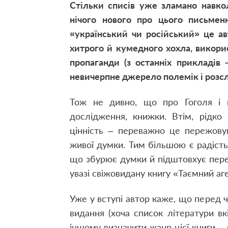
Стільки списів уже зламано навко
нічого нового про цього письменн
«український чи російський» це ав
хитрого й кумедного хохла, викорис
пропаганди (з останніх прикладів 
невичерпне джерело полемік і розсл
Тож не дивно, що про Гоголя і й
дослідження, книжки. Втім, рідко
цінність – переважно це пережовув
живої думки. Тим більшою є радість
що збурює думки й підштовхує пере
увазі свіжовидану книгу «Таємний а
Уже у вступі автор каже, що перед 
видання (хоча список літератури вк
іншому визначити жанр цієї книги –