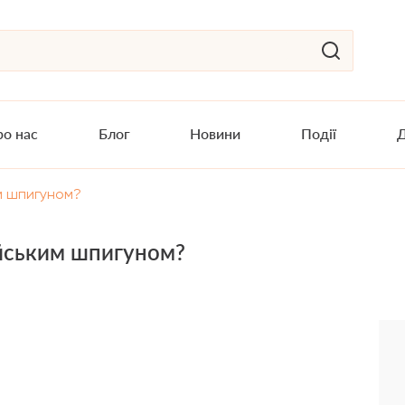
о нас
Блог
Новини
Події
Д
им шпигуном?
ійським шпигуном?