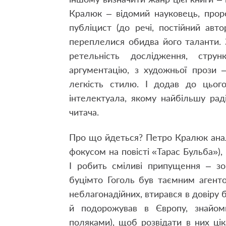
Кралюк – відомий науковець, проре
публіцист (до речі, постійний авт
переплелися обидва його таланти. З
ретельність дослідження, стру
аргументацію, з художньої прози 
легкість стилю. І додав до цього
інтелектуала, якому найбільшу рад
читача.
Про що йдеться? Петро Кралюк аналі
фокусом на повісті «Тарас Бульба»),
І робить сміливі припущення – зо
буцімто Гоголь був таємним агенто
неблагонадійних, втирався в довіру
й подорожував в Європу, знайо
поляками), щоб розвідати в них цік