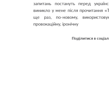
запитань постануть перед україн
виникло у мене після прочитання «Т
ще раз, по-новому, використов
провокаційну, іронічну
Поділитися в соціа