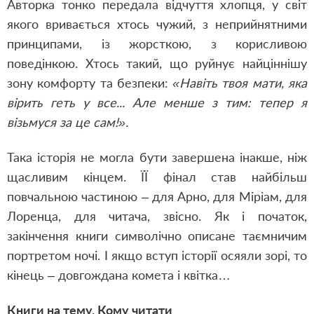
Авторка тонко передала відчуття хлопця, у світ
якого вривається хтось чужий, з неприйнятними
принципами, із жорсткою, з корисливою
поведінкою. Хтось такий, що руйнує найціннішу
зону комфорту та безпеки:
«Навіть твоя мати, яка
вірить геть у все... Але менше з тим: тепер я
візьмуся за це сам!».
Така історія не могла бути завершена інакше, ніж
щасливим кінцем. ЇЇ фінал став найбільш
повчальною частиною – для Арно, для Міріам, для
Лоренца, для читача, звісно. Як і початок,
закінчення книги символічно описане таємничим
портретом ночі. І якщо вступ історії осяяли зорі, то
кінець – довгождана комета і квітка…
Книги на тему. Кому читати