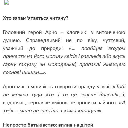
Хто запам’ятається читачу?
Головний герой Арно – хлопчик із витонченою
душею. Справедливий не по віку, чуттєвий,
уважний до природи:
«... пообіцяв згодом
принести на його могилу квітів і равликів або якусь
гарну галузку чи молоденькі, пропахлі живицею
соснові шишки...»
.
Арно має сміливість говорити правду у вічі:
«Тобі
не можна туди йти, і ти це знаєш! Знаєш!»
, і,
водночас, терпляче вміння не зронити зайвого:
«А
ти?» – мало не злетіло з язика хлопцеві»
.
Непросте батьківство: вплив на дітей