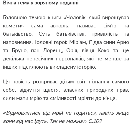
Вічна тема у зоряному поданні
Головною темою книги «Чоловік, який вирощував
комети» сама авторка називає сім’ю та
батьківство.
Суть батьківства, тривалість та
наповнення. Головні герої: Міріам, її два сини Арно
та Бруно, пан Лоренц, Орія, вівця Коко та ще
декілька пересічних персонажів, які не менше за
інших підсилюють викладену історію.
Ця повість розкриває дітям світ пізнання самого
себе, відчуття щастя, власних природних прав,
сили мати мрію та сміливості мріяти до кінця.
«Відмовлятися від мрій не годиться, навіть якщо
вони від нас ідуть. Так не можна.» С.109