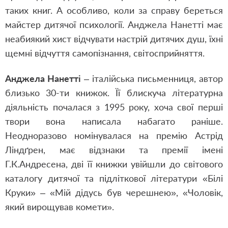
таких книг. А особливо, коли за справу береться
майстер дитячої психології. Анджела Нанетті має
неабиякий хист відчувати настрій дитячих душ, їхні
щемні відчуття самопізнання, світосприйняття.
Анджела Нанетті
– італійська письменниця, автор
близько 30-ти книжок. Її блискуча літературна
діяльність почалася з 1995 року, хоча свої перші
твори вона написала набагато раніше.
Неодноразово номінувалася на премію Астрід
Ліндґрен, має відзнаки та премії імені
Г.К.Андресена, дві її книжки увійшли до світового
каталогу дитячої та підліткової літератури «Білі
Круки» – «Мій дідусь був черешнею», «Чоловік,
який вирощував комети».