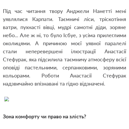
Під час читання твору Анджели Нанетті мені
уявлялися Карпати. Таємничі ліси, тріскотіння
ватри, пухнасті вівці, мудрі самотні діди, зоряне
небо... Але ж ні, то було Ісбуе, з усіма прилеглими
околицями. А причиною моєї уявної паралелі
стали неперевершені ілюстрації Анастасії
Стефурак, яка підсилила таємничу атмосферу всієї
оповіді пастельними, серпанковими, зоряними
кольорами. Роботи Анастасії Стефурак
надзвичайно впізнавані та гідно відзначені.
Зона комфорту чи право на злість?