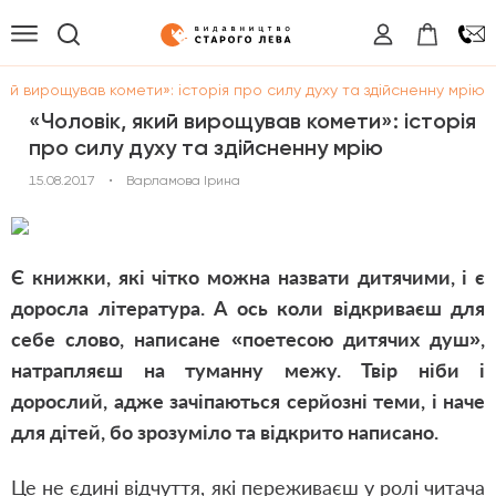
кий вирощував комети»: історія про силу духу та здійсненну мрію
«Чоловік, який вирощував комети»: історія
про силу духу та здійсненну мрію
15.08.2017
•
Варламова Ірина
Є книжки, які чітко можна назвати дитячими, і є
доросла література. А ось коли відкриваєш для
себе слово, написане «поетесою дитячих душ»,
натрапляєш на туманну межу. Твір ніби і
дорослий, адже зачіпаються серйозні теми, і наче
для дітей, бо зрозуміло та відкрито написано.
Це не єдині відчуття, які переживаєш у ролі читача