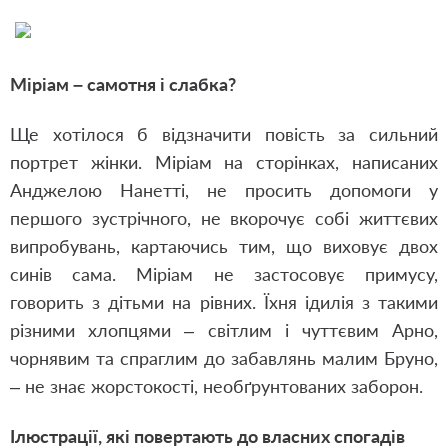
Міріам – самотня і слабка?
Ще хотілося б відзначити повість за сильний
портрет жінки. Міріам на сторінках, написаних
Анджелою Нанетті, не просить допомоги у
першого зустрічного, не вкорочує собі життєвих
випробувань, картаючись тим, що виховує двох
синів сама. Міріам не застосовує примусу,
говорить з дітьми на рівних. Їхня ідилія з такими
різними хлопцями – світлим і чуттєвим Арно,
чорнявим та спраглим до забавлянь малим Бруно,
– не знає жорстокості, необґрунтованих заборон.
Ілюстрації, які повертають до власних спогадів