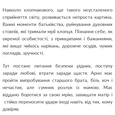
Навколо хлопчакового, ще такого неусталеного
сприйняття світу, розвивається непроста картина.
Важкі моменти батьківства, руйнування духовних
стовпів, які тримали мрії хлопця. Пізнання себе, як
окремої особистості, з принципами і бажаннями,
які вище чиїхось нарікань, дорожче осудів, чужих
поглядів, зручності.
Тут постане питання безпеки рідних, поступу
заради любові, втрати заради щастя. Арно має
пройти випробування старшого брата, біль хоч і
нечастих, але сумних розлук із мамою. Має
віддано боротися за свою мрію, захищати матір і
стійко переносити удари іноді навіть від тих, кому
довіряв.