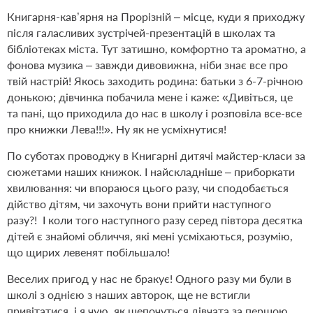
Книгарня-кав’ярня на Прорізній – місце, куди я приходжу
після галасливих зустрічей-презентацій в школах та
бібліотеках міста. Тут затишно, комфортно та ароматно, а
фонова музика – завжди дивовижна, ніби знає все про
твій настрій! Якось заходить родина: батьки з 6-7-річною
донькою; дівчинка побачила мене і каже: «Дивіться, це
та пані, що приходила до нас в школу і розповіла все-все
про книжки Лева!!!». Ну як не усміхнутися!
По суботах проводжу в Книгарні дитячі майстер-класи за
сюжетами наших книжок. І найскладніше – приборкати
хвилювання: чи впораюся цього разу, чи сподобається
дійство дітям, чи захочуть вони прийти наступного
разу?!
І коли того наступного разу серед півтора десятка
дітей є знайомі обличчя, які мені усміхаються, розумію,
що щирих левенят побільшало!
Веселих пригод у нас не бракує! Одного разу ми були в
школі з однією з наших авторок, ще не встигли
привітатися, і я чую, як шепочуться дівчата за першою