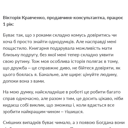
Вікторія Кравченко, продавчиня-консультантка, працює
1 рік:
Буває так, що з роками складно комусь довіритись чи
хоча б просто знайти однодумців. Але насправді мені
пощастило. Книгарня подарувала можливість мати
близьку подругу, без якої мені тепер складно уявити
свою рутину. Тож моя особлива історія полягає в тому,
що дружба – це справжнє диво, не бійтеся довіряти, як
цього боялась я. Банальне, але щире: цінуйте людину,
допоки вона з вами.
На мою думку, найскладніше в роботі це робити багато
справ одночасно, але разом з тим, це досить цікаво, ніби
кидаєш собі виклик, що зможеш і, коли вдається все
зробити найкращим чином – тішишся.
Смішних випадків буває чимало, а з появою Богдана вони