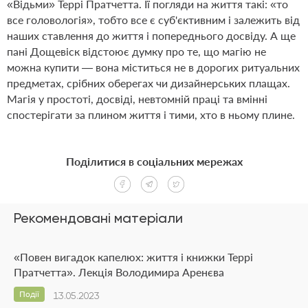
«Відьми» Террі Пратчетта. Її погляди на життя такі: «то
все головологія», тобто все є суб'єктивним і залежить від
наших ставлення до життя і попереднього досвіду. А ще
пані Дощевіск відстоює думку про те, що магію не
можна купити — вона міститься не в дорогих ритуальних
предметах, срібних оберегах чи дизайнерських плащах.
Магія у простоті, досвіді, невтомній праці та вмінні
спостерігати за плином життя і тими, хто в ньому плине.
Поділитися в соціальних мережах
Рекомендовані матеріали
«Повен вигадок капелюх: життя і книжки Террі
Пратчетта». Лекція Володимира Аренєва
Події
13.05.2023