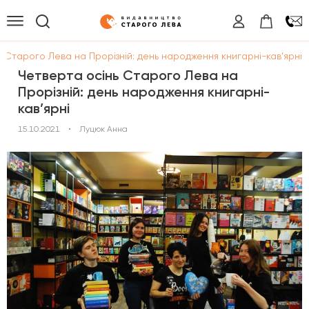
 Старого Лева на Прорізній: день народження книгарні-кав’ярні
Четверта осінь Старого Лева на
Прорізній: день народження книгарні-
кав’ярні
15.10.2021
•
Луцюк Анна