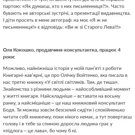
партою: «Як думаєш, хто з них письменниця?!». Часто
бувають не авторські зустрічі, а презентації видавництва.
І діти просять в мене автограф: на моє «Я ж не
письменниця!» є відповідь: «Ви ж зі Старого Лева!!!»
Оля Кокошко, продавчиня-консультантка, працює 4
роки:
Можливо, найніжніша історія у моїй пам’яті з роботи
Книгарні-кав’ярні, це про Олічку Войтенко, яка писала в
нас третю книжку «У світлі світляків. Там, де тиша».
Знайомства з різними людьми – найособливіший момент
у житті книгаря. Найскладніше – вставати на восьму
ранку, а найсмішніше – це наш книжковий консультант
Бодя. Ти можеш зовсім безсилий сидіти і спокійненько
читати собі книжечку, поки нікого немає, а тут повертаєш
голову і в тебе за спиною доросла людина грає у
«підлога – це лава», бо чому б ні.