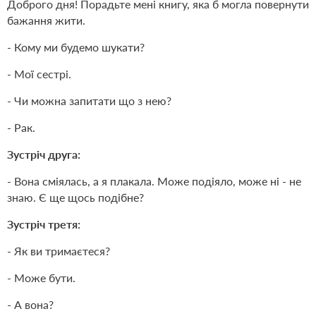
Доброго дня! Порадьте мені книгу, яка б могла повернути
бажання жити.
- Кому ми будемо шукати?
- Мої сестрі.
- Чи можна запитати що з нею?
- Рак.
Зустріч друга:
- Вона сміялась, а я плакала. Може подіяло, може ні - не
знаю. Є ще щось подібне?
Зустріч третя:
- Як ви тримаєтеся?
- Може бути.
- А вона?