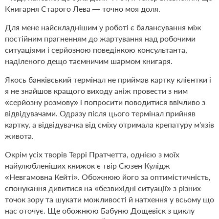
Книгарня Старого Лева — точно моя доля.
Для мене найскладнішим у роботі є балансування між
постійним прагненням до жартування над робочими
ситуаціями і серйозною поведінкою консультанта,
наділеного дещо таємничим шармом книгаря.
Якось банківський термінал не приймав картку клієнтки і
я не знайшов кращого виходу аніж провести з ним
«серйозну розмову» і попросити поводитися ввічливо з
відвідувачами. Одразу після цього термінал прийняв
картку, а відвідувачка від сміху отримала крепатуру м'язів
живота.
Окрім усіх творів Террі Пратчетта, однією з моїх
найулюбленіших книжок є твір Сюзен Кулідж
«Невгамовна Кейті». Обожнюю його за оптимістичність,
спонукання дивитися на «безвихідні ситуації» з різних
точок зору та шукати можливості й натхення у всьому що
нас оточує. Ще обожнюю Бабуню Дощевіск з циклу