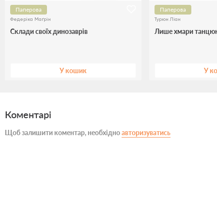
Паперова
Паперова
Федеріка Маґрін
Турюн Ліан
Склади своїх динозаврів
Лише хмари танцюю
У кошик
У к
Коментарі
Щоб залишити коментар, необхідно
авторизуватись