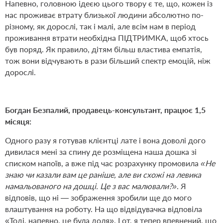
Напевно, головною ідеєю цього твору є те, що, кожен із
нас проживає втрату близької людини абсолютно по-
різному, як дорослі, так і малі, але всім нам в період
проживання втрати необхідна ПІДТРИМКА, щоб хтось
був поряд. Як правило, дітям більш властива емпатія,
тож вони відчувають в рази більший спектр емоцій, ніж
дорослі.
Богдан Безпалий, продавець-консультант, працює 1,5
місяця:
Одного разу я готував клієнтці лате і вона доволі дого
дивилася мені за спину де розміщена наша дошка зі
списком напоїв, а вже під час розрахунку промовила
«Не
знаю чи казали вам це раніше, але ви схожі на левика
намальованого на дошці. Це з вас малювали?»
. Я
відповів, що ні — зображення зробили ще до мого
влаштування на роботу. На що відвідувачка відповіла
«Тоді, напевно, це була доля». І от, я тепер впевнений, що