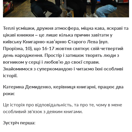
Теплі усмішки, дружня атмосфера, міцна кава, яскраві та
цікаві книжки – це лише кілька причин завітати у
київську Книгарню-кав’ярню Старого Лева (вул.
Прорізна, 10), що 16-17 жовтня святкує свій четвертий
день народження. Простір і затишок творять люди з
вогником у серці і любов’ю до своєї справи.
Знайомимося з суперкомандою і читаємо їхні особливі
історії.
Катерина Демиденко, керівниця книгарні, працює два
роки:
Це історія про відповідальність, та про те, чому в мене
особливий зв'язок з деяким книгами.
Зустріч перша: