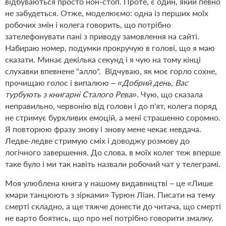
відбуваються просто нон-стоп. Проте, є один, який певно
не забудеться. Отже, моделюємо: одна із перших моїх
робочих змін і колега говорить, що потрібно
зателефонувати пані з приводу замовлення на сайті.
Набираю номер, подумки прокручую в голові, що я маю
сказати. Минає декілька секунд і я чую на тому кінці
слухавки впевнене "алло".
Відчуваю, як моє горло сохне,
прочищаю голос і випалюю –
«Добрий день, Вас
турбують з книгарні Сталого Рева»
. Чую, що сказала
неправильно, червонію від голови і до п'ят, колега поряд
не стримує бурхливих емоцій, а мені страшенно соромно.
Я повторюю фразу знову і знову мене чекає невдача.
Ледве-ледве стримую сміх і доводжу розмову до
логічного завершення. До слова, в моїх колег теж вперше
таке було і ми так навіть назвали робочий чат у телеграмі.
Моя улюблена книга у нашому видавництві – це «Лише
хмари танцюють з зірками» Турюн Ліан. Писати на тему
смерті складно, а ще тяжче донести до читача, що смерті
не варто боятись, що про неї потрібно говорити змалку.