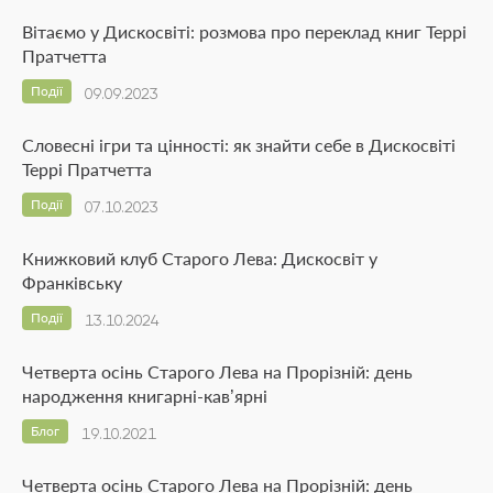
Вітаємо у Дискосвіті: розмова про переклад книг Террі
Пратчетта
Події
09.09.2023
Словесні ігри та цінності: як знайти себе в Дискосвіті
Террі Пратчетта
Події
07.10.2023
Книжковий клуб Старого Лева: Дискосвіт у
Франківську
Події
13.10.2024
Четверта осінь Старого Лева на Прорізній: день
народження книгарні-кав’ярні
Блог
19.10.2021
Четверта осінь Старого Лева на Прорізній: день