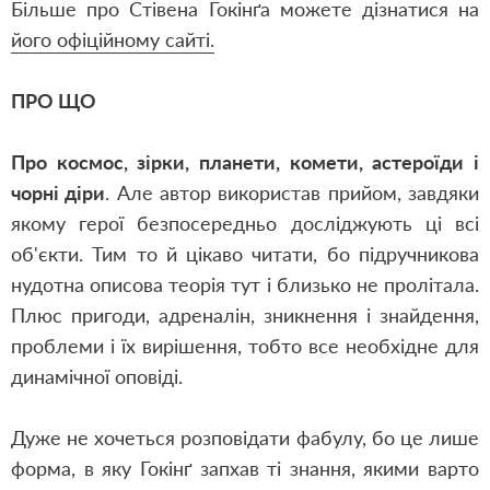
Більше про Стівена Гокінґа можете дізнатися на
його офіційному сайті.
ПРО ЩО
Про космос, зірки, планети, комети, астероїди і
чорні діри
. Але автор використав прийом, завдяки
якому герої безпосередньо досліджують ці всі
об'єкти. Тим то й цікаво читати, бо підручникова
нудотна описова теорія тут і близько не пролітала.
Плюс пригоди, адреналін, зникнення і знайдення,
проблеми і їх вирішення, тобто все необхідне для
динамічної оповіді.
Дуже не хочеться розповідати фабулу, бо це лише
форма, в яку Гокінґ запхав ті знання, якими варто