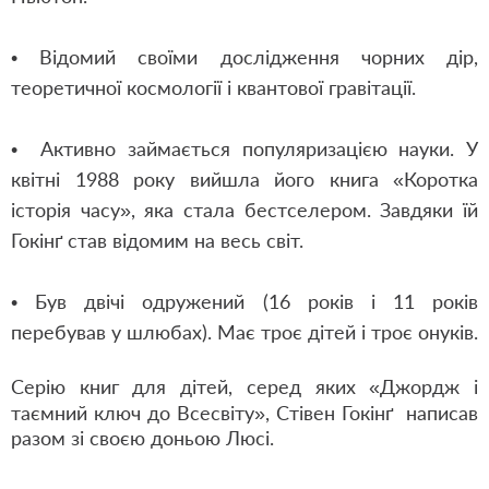
• Відомий своїми дослідження чорних дір,
теоретичної космології і квантової гравітації.
• Активно займається популяризацією науки. У
квітні 1988 року вийшла його книга «Коротка
історія часу», яка стала бестселером. Завдяки їй
Гокінґ став відомим на весь світ.
• Був двічі одружений (16 років і 11 років
перебував у шлюбах). Має троє дітей і троє онуків.
Серію книг для дітей, серед яких
«Джордж і
таємний ключ до Всесвіту», Стівен
Гокінґ
написав
разом зі своєю доньою Люсі.