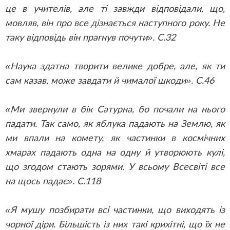
це в учителів, але ті завжди відповідали, що,
мовляв, він про все дізнається наступного року. Не
таку відповідь він прагнув почути». С.32
«Наука здатна творити велике добре, але, як ти
сам казав, може завдати й чималої шкоди». С.46
«Ми звернули в бік Сатурна, бо почали на нього
падати. Так само, як яблука падають на Землю, як
ми впали на комету, як частинки в космічних
хмарах падають одна на одну й утворюють кулі,
що згодом стають зорями. У всьому Всесвіті все
на щось падає». С.118
«Я мушу позбирати всі частинки, що виходять із
чорної діри. Більшість із них такі крихітні, що їх не