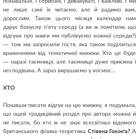
пізнавальні, і серйозні, і дивакуваті, і важливі. І ми
не лише самі їх читаємо, але й радимо вам,
дорослим. Також цього місяця календар нам
дарує бонусну п'яту середу (а ви ж помітили, що
відгуки про книги ми публікуємо кожної середи?)
— тож ми запросили гостя, яка також поділиться
враженнями від тематичної книжки. Хто це буде
— наразі таємниця, але таємниця дуже приємна і
несподівана. А зараз вирушаємо у космос...
ХТО
Почавши писати відгук на цю книжку, я подумала,
що оцей традиційний розділ про автора можна й
не писати, бо хто ж не знає всесвітньо відомого
британського фізика-теоретика
Стівена Гокінґа?
А