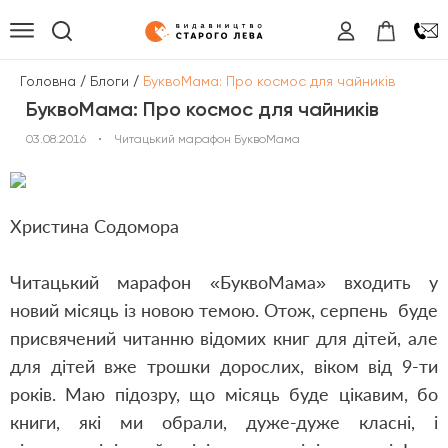
/
/
Головна
Блоги
БуквоМама: Про космос для чайників
БуквоМама: Про космос для чайників
03.08.2016
•
Читацький марафон БуквоМама
Христина Содомора
Читацький марафон «БуквоМама» входить у
новий місяць із новою темою. Отож, серпень буде
присвячений читанню відомих книг для дітей, але
для дітей вже трошки дорослих, віком від 9-ти
років. Маю підозру, що місяць буде цікавим, бо
книги, які ми обрали, дуже-дуже класні, і