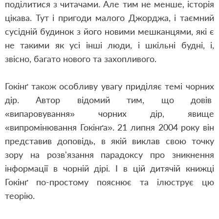
поділитися з читачами. Але тим не менше, історія
цікава. Тут і пригоди малого Джорджа, і таємний
сусідній будинок з його новими мешканцями, які є
не такими як усі інші люди, і шкільні будні, і,
звісно, багато нового та захопливого.
Гокінґ також особливу увагу приділяє темі чорних
дір. Автор відомий тим, що довів
«випаровування» чорних дір, явище
«випромінювання Гокінґа». 21 липня 2004 року він
представив доповідь, в якій виклав свою точку
зору на розв'язання парадоксу про зникнення
інформації в чорній дірі. І в цій дитячій книжці
Гокінґ по-простому пояснює та ілюструє цю
теорію.