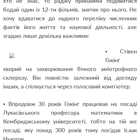
хто не знає, то раджу принаймні подивитися
бодай один із 12-ти фільмів, знятих про нього. Не
хочу вдаватися до нудного переліку численних
фактів його життя та наукової діяльності, але
згадаю лише декілька важливих:
• Стівен
Гокінґ
хворий на захворювання бічного аміотрофного
склерозу. Він повністю залежний від догляду
інших, а спілкується через голосовий комп'ютер.
• Впродовж 30 років Гокінґ працював на посаді
Лукасівського професора математики в
Кембриджському університеті, тобто на тій же
посаді, яку понад 300 років тому посідав Ісаак
Ньютон.