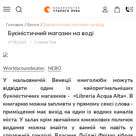
/
/
Головна
Блоги
Букіністичний магазин на воді
Букіністичний магазин на воді
07.05.2015
•
Старий Лев
W
orldaroundwater
,
NEBO
У мальовничій Венеції книголюби можуть
відвідати один із найоригінальніших
букіністичних магазинів - «Libreria Acqua Alta». В
книгарню можна запливти у прямому сенсі слова -
приміщення має вихід на один із водних каналів
міста. У залах крім звичайних книжкових поличок
видання можна знайти у ванній чи навіть у
справжній гондолі. Власник Луїджі Фріззо зібрав