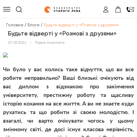
/
/
Головна
Блоги
Будьте відверті у «Розмові з друзями»
Будьте відверті у «Розмові з друзями»
07.09.2021
•
Рудюк Анастасія
Чи було у вас колись таке відчуття, що ви все
робите неправильно? Ваші близькі очікують від
вас диплом з відзнакою про закінчення
університету, престижну роботу та щасливу
історію кохання на все життя. А ви не знаєте куди
рухатись та що робити зі своєю молодістю. І
взагалі, чи варто очікувати чогось у цьому
змінному світі, де досі існує класова нерівність,