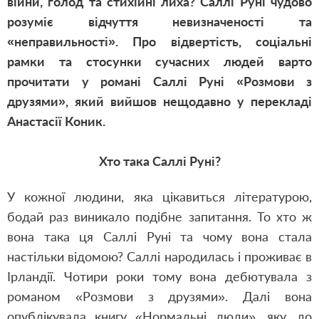
війни, голод та стихійні лиха? Саллі Руні чудово
розуміє відчуття невизначеності та
«неправильності». Про відвертість, соціальні
рамки та стосунки сучасних людей варто
прочитати у романі Саллі Руні «Розмови з
друзями», який вийшов нещодавно у перекладі
Анастасії Коник.
Хто така Саллі Руні
?
У кожної людини, яка цікавиться літературою,
бодай раз виникало подібне запитання. То хто ж
вона така ця Саллі Руні та чому вона стала
настільки відомою? Саллі народилась і проживає в
Ірландії. Чотири роки тому вона дебютувала з
романом «Розмови з друзями». Далі вона
опублікувала книгу «Нормальні люди», яку, до