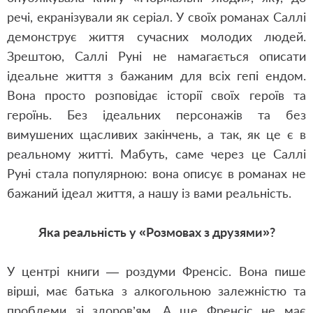
речі, екранізували
як серіал
. У своїх романах Саллі
демонструє життя сучасних молодих людей.
Зрештою, Саллі Руні не намагається описати
ідеальне життя з бажаним для всіх гепі ендом.
Вона просто розповідає історії своїх героїв та
героїнь. Без ідеальних персонажів та без
вимушених щасливих закінчень, а так, як це є в
реальному житті. Мабуть
,
саме через це Саллі
Руні стала популярною: вона описує в романах не
бажаний ідеал життя, а нашу із вами реальність.
Яка реальність у «Розмовах з друзями»?
У
центрі книги — роздуми Френсіс. Вона пише
вірші, має батька з алкогольною залежністю та
проблеми зі здоров’ям. А ще Френсіс не має