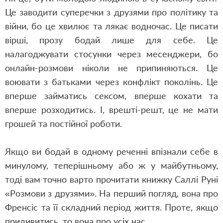
Це заводити суперечки з друзями про політику та
війни, бо це хвилює та лякає водночас. Це писати
вірші, прозу бодай лише для себе. Це
налагоджувати стосунки через месенджери, бо
онлайн-розмови ніколи не припиняються. Це
воювати з батьками через конфлікт поколінь. Це
вперше займатись сексом, вперше кохати та
вперше розходитись. І, врешті-решт, це не мати
грошей та постійної роботи.
Якщо ви бодай в одному реченні впізнали себе в
минулому, теперішньому або ж у майбутньому,
тоді вам точно варто прочитати книжку Саллі Руні
«Розмови з друзями». На перший погляд, вона про
Френсіс та її складний період життя. Проте, якщо
придивитись, то вона про усіх нас.