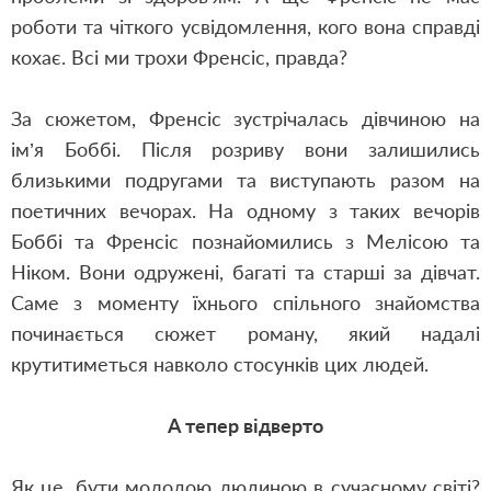
роботи та чіткого усвідомлення
,
кого вона справді
кохає. Всі ми трохи Френсіс, правда?
За сюжетом
,
Френсіс зустрічалась дівчиною на
ім’я Боббі. Після розриву вони залишились
близькими подругами та виступають разом на
поетичних вечорах. На одному з таких вечорів
Боббі та Френсіс познайомились з Мелісою та
Ніком. Вони одружені, багаті та старші за дівчат.
Саме з моменту їхнього спільного знайомства
починається сюжет роману, який надалі
крутитиметься навколо стосунків цих людей.
А тепер відверто
Як це, бути молодою людиною в сучасному світі?