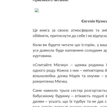
Євгенія Кузнє
Ця книга за своєю атмосферою та зміс
обійняти, притиснути до себе і не відпуск
Коли ви будете читати цю історію, у ваші
усе довкола буде наповнене солодким ар
хуртовини.
«Спитайте Мієчку» – щемка родинна іс
одного роду. Кожна з них – неповторна й 
вільнолюбна дочка Марія та онучки – е
романтична Мієчка.
Саме навколо трьох сестер розгортаєтьс
бабусиному будинку – втікають подалі в
дилем – усього, що їх турбує та не дає 
вже зовсім дорослі онучки зможуть знов