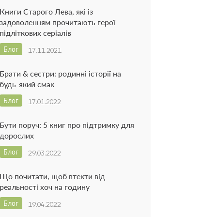
Книги Старого Лева, які із
задоволенням прочитають герої
підліткових серіалів
Блог
17.11.2021
Брати & сестри: родинні історії на
будь-який смак
Блог
17.01.2022
Бути поруч: 5 книг про підтримку для
дорослих
Блог
29.03.2022
Що почитати, щоб втекти від
реальності хоч на годину
Блог
19.04.2022