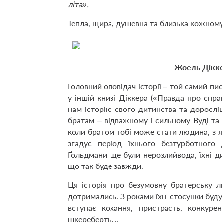
літа».
Тепла, щира, душевна та близька кожному
Жоель Дікке
Головний оповідач історії – той самий п
у іншій книзі Діккера («Правда про спра
нам історію свого дитинства та дорослі
братам – відважному і сильному Вуді та 
коли братом тобі може стати людина, з я
згадує період їхнього безтурботного 
Ґольдмани ще були нерозлийвода, їхні дит
що так буде завжди.
Ця історія про
безумовну братерську л
дотримались. З роками їхні стосунки будут
вступає кохання, пристрасть, конкуре
шкереберть…