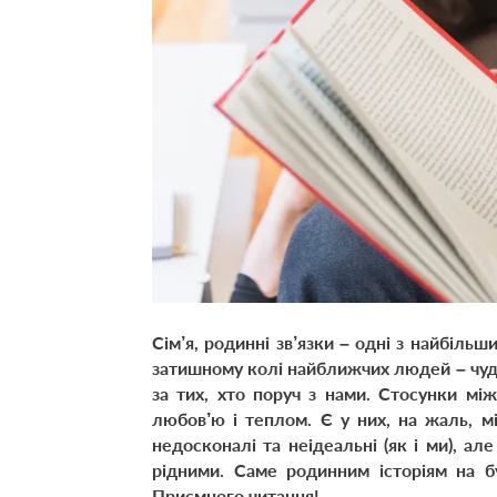
Сім’я, родинні зв’язки – одні з найбільш
затишному колі найближчих людей – чудо
за тих, хто поруч з нами. Стосунки м
любов’ю і теплом. Є у них, на жаль, м
недосконалі та неідеальні (як і ми), а
рідними. Саме родинним історіям на б
Приємного читання!