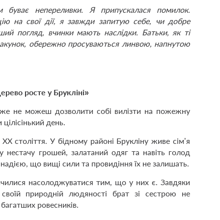
м буває непереливки. Я припускалася помилок.
ію на свої дії, я завжди запитую себе, чи добре
рший погляд, вчинки мають наслідки. Батьки, як ті
 пакунок, обережно просуваються линвою, напнутою
Дерево росте у Брукліні»
 вже не можеш дозволити собі вилізти на пожежну
 цілісінький день.
Х століття. У бідному районі Брукліну живе сім’я
у нестачу грошей, залатаний одяг та навіть голод
надією, що вищі сили та провидіння їх не залишать.
 вчилися насолоджуватися тим, що у них є. Завдяки
своїй природній людяності брат зі сестрою не
 багатших ровесників.