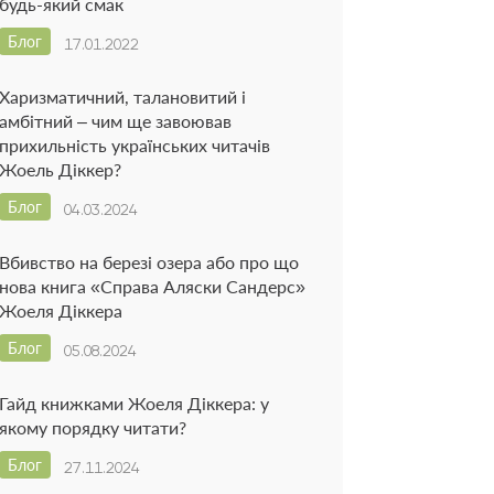
будь-який смак
Блог
17.01.2022
Харизматичний, талановитий і
амбітний – чим ще завоював
прихильність українських читачів
Жоель Діккер?
Блог
04.03.2024
Вбивство на березі озера або про що
нова книга «Справа Аляски Сандерс»
Жоеля Діккера
Блог
05.08.2024
Гайд книжками Жоеля Діккера: у
якому порядку читати?
Блог
27.11.2024