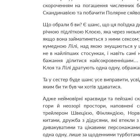
скороченням на погашення численних б
Скандинавією та побачити Полярне сяйво
Що обрали б ви? Є шанс, що ця поїздка 
річною підліткою Клоєю, яка через низьк
якщо вона займатиметься з ними сексом;
кумедною Лілі, над якою знущаються у шк
не в найліпших стосунках, і навіть самі
бажання ділитися найсокровеннішим… С
Клоя та Лілі дратують одна одну, ображаю
Та у сестер буде шанс усе виправити, усв
яким би ти був чи хотів здаватися.
Адже неймовірні краєвиди та пейзажі ска
гори й неозорі простори, наповнені 
трейлером Швецією, Фінляндією, Норве
китами, дружба з дідусями, які втекли 
дивакуватими та цікавими персонажами 
одна одну, лише за щоденними турботами