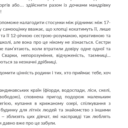
оргів або… здійснити разом із дочками мандрівку
!
допоможе налагодити стосунки між рідними: між 17-
у самооцінку вважає, що хлопці кохатимуть її, лише
 та її 12-річною сестрою-розумакою, креативною та
олі, але вона про це нікому не зізнається. Сестри
 не пам’ятають, коли втратили довіру одне одної та
варки, непорозуміння, відчуженість, таємниці...
ться за незначні дрібниці.
ідомити цінність родини і тих, хто приймає тебе, хоч
ндинавських країн (фіорди, водоспади, ліси, скелі,
свободою), сповнена пригод подорож маленьким
гією, купання в крижаному озері, спілкування з
з будинку для літніх людей та знайомство з іншими
– зблизять цих дівчат, які насправді так люблять
 давно вже про це забули.