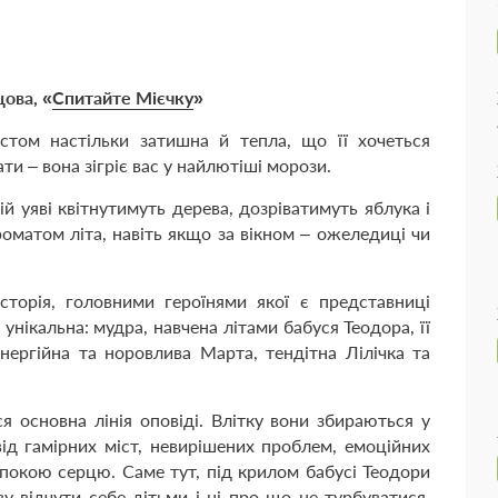
цова, «
Спитайте Мієчку
»
том настільки затишна й тепла, що її хочеться
ати – вона зігріє вас у найлютіші морози.
й уяві квітнутимуть дерева, дозріватимуть яблука і
оматом літа, навіть якщо за вікном – ожеледиці чи
торія, головними героїнями якої є представниці
унікальна: мудра, навчена літами бабуся Теодора, її
нергійна та норовлива Марта, тендітна Лілічка та
я основна лінія оповіді. Влітку вони збираються у
ід гамірних міст, невирішених проблем, емоційних
спокою серцю. Саме тут, під крилом бабусі Теодори
у відчути себе дітьми і ні про що не турбуватися,