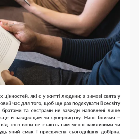
их цінностей, які є у житті людини; а зимові свята у
вий час для того, щоб ще раз подякувати Всесвіту
іж братами та сестрами не завжди наповнені лише
ісце й заздрощам чи суперництву.
Наші близькі –
ле від того вони не стають нам менш важливими чи
удь-який смак і присвячена сьогоднішня добірка.