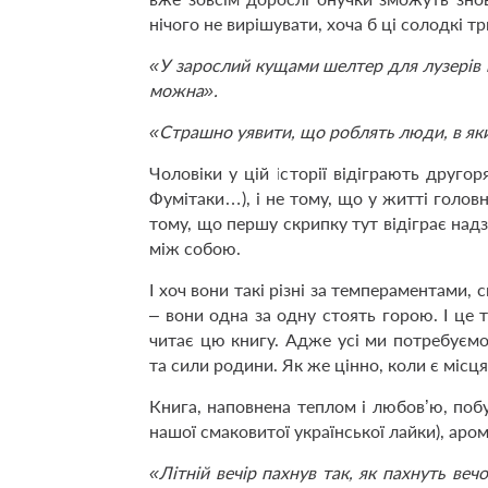
нічого не вирішувати, хоча б ці солодкі три
«У зарослий кущами шелтер для лузерів 
можна».
«Страшно уявити, що роблять люди, в яки
Чоловіки у цій історії відіграють другор
Фумітаки…), і не тому, що у житті головн
тому, що першу скрипку тут відіграє над
між собою.
І хоч вони такі різні за темпераментами,
– вони одна за одну стоять горою. І це 
читає цю книгу. Адже усі ми потребуємо
та сили родини. Як же цінно, коли є місц
Книга, наповнена теплом і любов’ю, поб
нашої смаковитої української лайки), аро
«Літній вечір пахнув так, як пахнуть веч