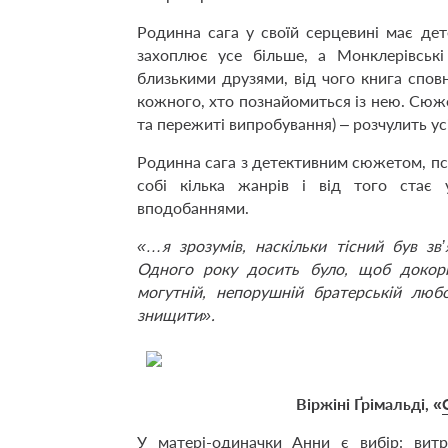
Родинна сага у своїй серцевині має дет
захоплює усе більше, а Монклерівські
близькими друзями, від чого книга спо
кожного, хто познайомиться із нею. Сюжет
та пережиті випробування) – розчулить ус
Родинна сага з детективним сюжетом, пс
собі кілька жанрів і від того стає 
вподобаннями.
«…я зрозумів, наскільки тісний був з
Одного року досить було, щоб докори
могутній, непорушній братерській люб
знищити».
Віржіні Ґрімальді, «
У матері-одиначки Анни є вибір: витр