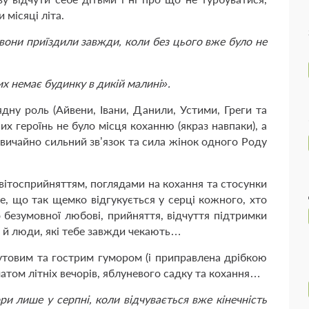
 місяці літа.
вони приїздили завжди, коли без цього вже було не
х немає будинку в дикій малині».
ядну роль (Айвени, Івани, Данили, Устими, Греги та
их героїнь не було місця коханню (якраз навпаки), а
звичайно сильний зв’язок та сила жінок одного Роду
 світосприйняттям, поглядами на кохання та стосунки
те, що так щемко відгукується у серці кожного, хто
 безумовної любові, прийняття, відчуття підтримки
я й люди, які тебе завжди чекають…
утовим та гострим гумором (і приправлена дрібкою
матом літніх вечорів, яблуневого садку та кохання…
ори лише у серпні, коли відчувається вже кінечність