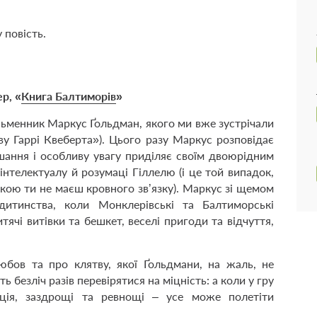
 повість.
р, «
Книга Балтиморів
»
исьменник Маркус Ґольдман, якого ми вже зустрічали
ву Гаррі Квеберта»). Цього разу Маркус розповідає
шання і особливу увагу приділяє своїм двоюрідним
інтелектуалу й розумаці Гіллелю (і це той випадок,
кою ти не маєш кровного зв’язку). Маркус зі щемом
дитинства, коли Монклерівські та Балтиморські
ячі витівки та бешкет, веселі пригоди та відчуття,
юбов та про клятву, якої Ґольдмани, на жаль, не
ь безліч разів перевірятися на міцність: а коли у гру
нція, заздрощі та ревнощі – усе може полетіти