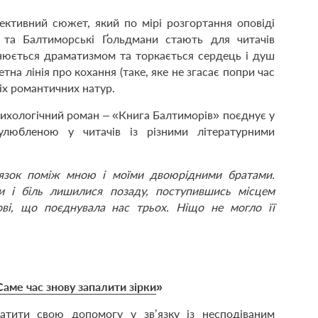
ективний сюжет, який по мірі розгортання оповіді
 та Балтиморські Ґольдмани стають для читачів
внюється драматизмом та торкається сердець і душ
на лінія про кохання (таке, яке не згасає попри час
іх романтичних натур.
ихологічний роман – «Книга Балтиморів» поєднує у
улюбленою у читачів із різними літературними
в’язок поміж мною і моїми двоюрідними братами.
 і біль лишилися позаду, поступившись місцем
ові, що поєднувала нас трьох. Ніщо не могло її
Саме час знову запалити зірки
»
атити свою допомогу у зв’язку із несподіваним