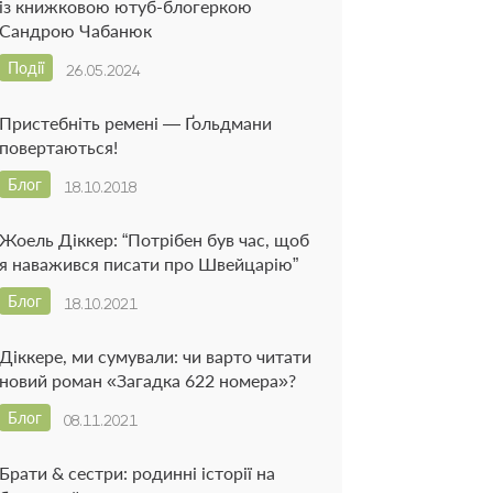
із книжковою ютуб-блогеркою
Сандрою Чабанюк
Події
26.05.2024
Пристебніть ремені — Ґольдмани
повертаються!
Блог
18.10.2018
Жоель Діккер: “Потрібен був час, щоб
я наважився писати про Швейцарію”
Блог
18.10.2021
Діккере, ми сумували: чи варто читати
новий роман «Загадка 622 номера»?
Блог
08.11.2021
Брати & сестри: родинні історії на