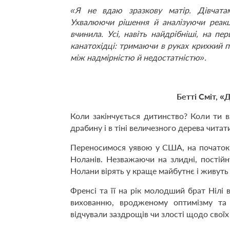
«Я не вдаю зразкову матір. Дівчата
Ухвалюючи рішення й аналізуючи реакц
вчинила. Усі, навіть найдрібніші, на пе
канатохідці: тримаючи в руках крихкий
між надмірністю й недостатністю».
Бетті Сміт, «
Коли закінчується дитинство? Коли ти
драбину і в тіні величезного дерева читати
Переносимося уявою у США, на початок Х
Ноланів. Незважаючи на злидні, постійн
Нолани вірять у краще майбутнє і живуть 
Френсі та її на рік молодший брат Нілі
вихованню, вродженому оптимізму та 
відчували заздрощів чи злості щодо своїх