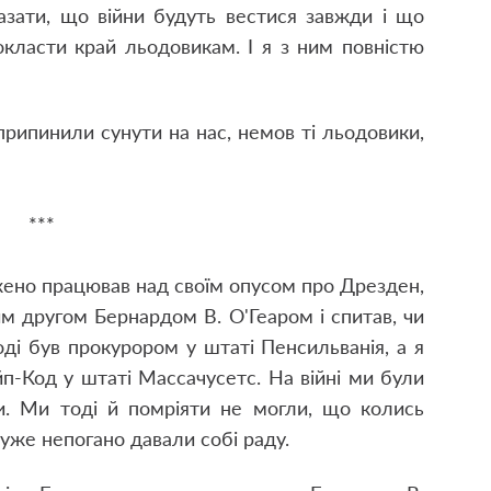
казати, що війни будуть вестися завжди і що
окласти край льодовикам. І я з ним повністю
припинили сунути на нас, немов ті льодовики,
***
жено працював над своїм опусом про Дрезден,
им другом Бернардом В. О'Геаром і спитав, чи
тоді був прокурором у штаті Пенсильванія, а я
п-Код у штаті Массачусетс. На війні ми були
и. Ми тоді й помріяти не могли, що колись
уже непогано давали собі раду.