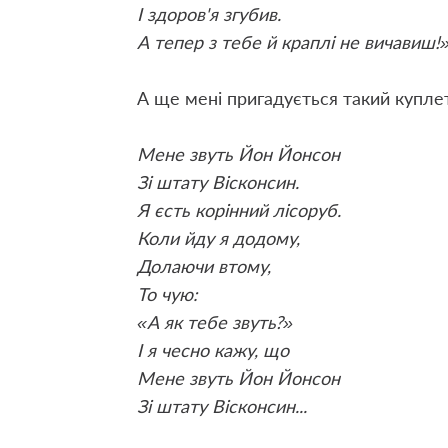
І здоров'я згубив.
А тепер з тебе й краплі не вичавиш!
А ще мені пригадується такий купле
Мене звуть Йон Йонсон
Зі штату Вісконсин.
Я єсть корінний лісоруб.
Коли йду я додому,
Долаючи втому,
То чую:
«А як тебе звуть?»
І я чесно кажу, що
Мене звуть Йон Йонсон
Зі штату Вісконсин...