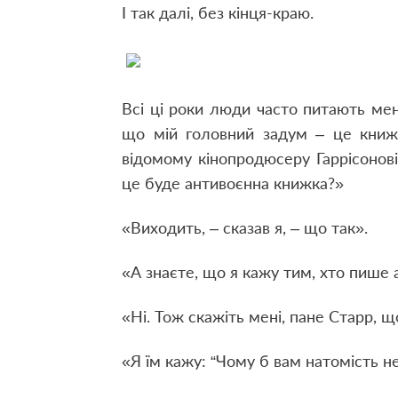
І так далі, без кінця-краю.
Всі ці роки люди часто питають мен
що мій головний задум – це книжк
відомому кінопродюсеру Гаррісонові
це буде антивоєнна книжка?»
«Виходить, – сказав я, – що так».
«А знаєте, що я кажу тим, хто пише
«Ні. Тож скажіть мені, пане Старр, 
«Я їм кажу: “Чому б вам натомість 