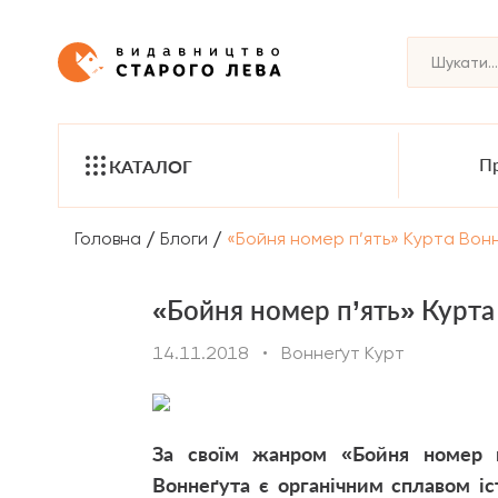
Пр
КАТАЛОГ
/
/
Головна
Блоги
«Бойня номер п’ять» Курта Вонн
«Бойня номер п’ять» Курта
14.11.2018
•
Воннеґут Курт
За своїм жанром «Бойня номер п
Воннеґута є органічним сплавом істо