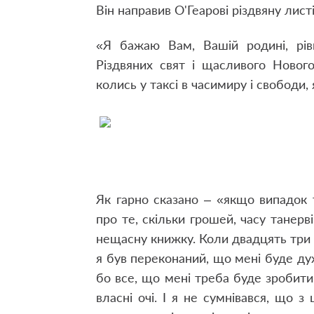
Він направив О'Геарові різдвяну листі
«Я бажаю Вам, Вашій родині, рів
Різдвяних свят і щасливого Новог
колись у таксі в часи
миру і свободи,
Як гарно сказано – «якщо випадок 
про те, скільки грошей, часу та
нерв
нещасну книжку. Коли двадцять три р
я був переконаний, що мені буде ду
бо все, що мені треба буде зробити
власні очі. І я не сумнівався, що 