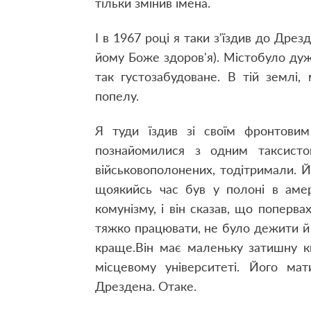
тільки змінив імена.
І в 1967 році я таки з'їздив до Дре
йому Боже здоров'я). Місто
було дуж
так густо
забудоване. В тій землі,
попелу.
Я туди їздив зі своїм фронтови
познайомилися з одним таксисто
військовополонених, тоді
тримали. Й
що
якийсь час був у полоні в аме
комунізму, і він сказав, що поперва
тяжко працювати, не було де
жити й 
краще.
Він має маленьку затишну кв
місцевому університеті. Його мат
Дрездена. Отаке.