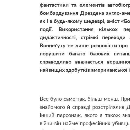
фантастики та елементів автобіог
бомбардування Дрездена англо-аме
як і в будь-якому шедеврі, зміст «Б
події. Використання кількох пе
дидактичності, стрімкі переходи
Воннеґуту не лише розповісти про ц
порушити багато базових питан
справедливо вважається вершино
найвищих здобутків американської і 
Все було саме так, більш-менш. При
знайомого й справді розстріляли
в Д
Інший персонаж, якого я також зна
війни він найме професійних убивць і