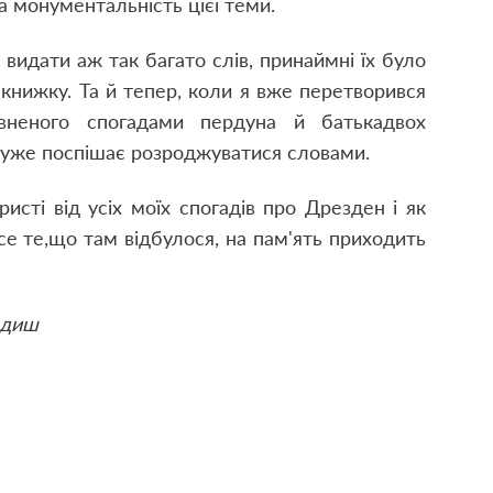
а монументальність цієї теми.
видати аж так багато слів, принаймні їх було
 книжку. Та й тепер, коли я вже перетворився
вненого спогадами пердуна й батька
двох
 дуже поспішає розроджуватися словами.
исті від усіх моїх спогадів про Дрезден і як
е те,
що там відбулося, на пам'ять приходить
ндиш