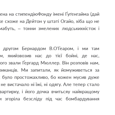
здена на стипендію
Фонду імені Ґуґенгайма (дай
е схоже на Дейтон у штаті Огайо, хіба що не
 мабуть, – тонни змелених людських
кісток і
м другом Бернардом В.
О'Геаром, і ми там
м, який
звозив нас до тієї бойні, де нас,
ого звали Ґергард Мюллер. Він розповів нам,
риканців. Ми запитали, як йому
живеться за
х було просто
жахливо, бо кожен мусив дуже
не вистачало ні їжі, ні одягу. Але тепер стало
артирку, і його дочка вчиться
у найкращому
и згоріла без
сліду під час бомбардування