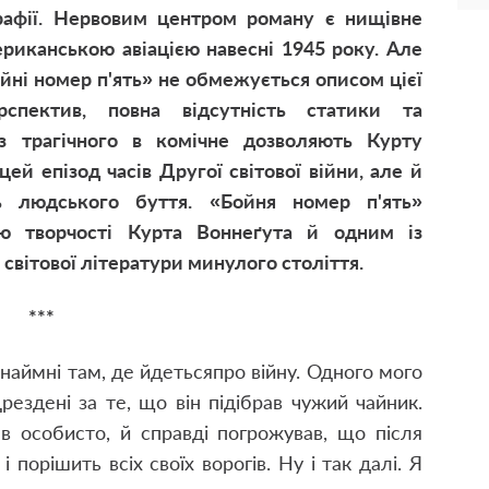
рафії. Нервовим центром роману є нищівне
риканською авіацією навесні 1945 року. Але
ойні номер п'ять» не обмежується описом цієї
рспектив, повна відсутність статики та
 з трагічного в комічне дозволяють Курту
ей епізод часів Другої світової війни, але й
ь людського буття. «Бойня номер п'ять»
ю творчості Курта Воннеґута й одним із
світової літератури минулого століття.
***
наймні там, де йдеться
про війну. Одного мого
рездені за те, що він підібрав чужий чайник.
в особисто, й справді погрожував, що після
 порішить всіх своїх ворогів. Ну і так далі. Я