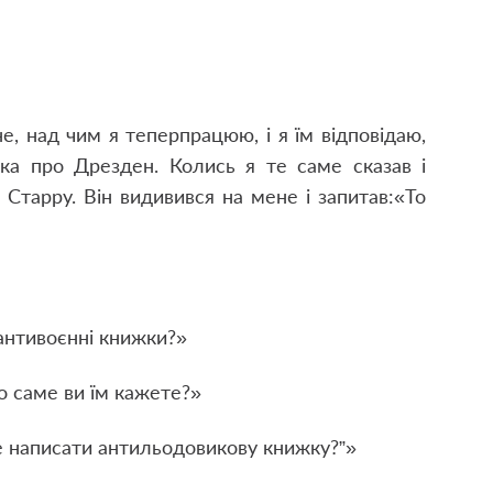
е, над чим я тепер
працюю, і я їм відповідаю,
а про Дрезден. Колись я те саме сказав і
 Старру. Він видивився на мене і запитав:
«То
 антивоєнні книжки?»
що саме ви їм кажете?»
не написати антильодовикову книжку?”»