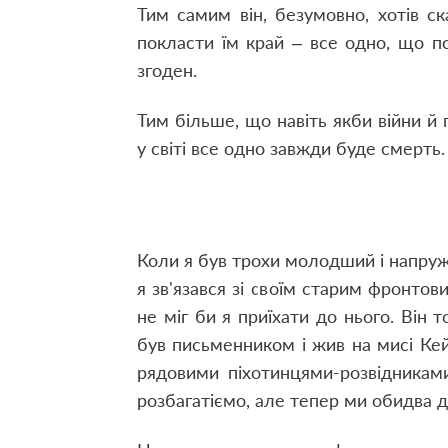
Тим самим він, безумовно, хотів с
покласти їм край – все одно, що п
згоден.
Тим більше, що навіть якби війни й 
у світі все одно завжди буде смерть.
Коли я був трохи молодший і напру
я зв'язався зі своїм старим фронтов
не міг би я приїхати до нього. Він 
був письменником і жив на мисі Кей
рядовими піхотинцями-розвідникам
розбагатіємо, але тепер ми обидва д