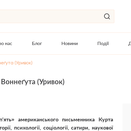
о нас
Блог
Новини
Події
Д
еґута (Уривок)
 Воннеґута (Уривок)
'ять» американського письменника Курта
рії, психології, соціології, сатири, наукової