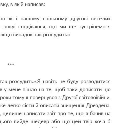
вку, в якій написав:
но ж і нашому спільному другові веселих
о року
і сподіваюся, що ми ще зустрінемося
 якщо випадок так розсудить».
***
так розсудить».
Я навіть не буду розводитися
ів у мене пішло на те, щоб таки дописати цю
оки тому я повернувся з Другої світової
війни,
же легко сісти й описати знищення Дрездена,
, це
лише написати звіт про те, що я бачив на
з цього вийде шедевр або що цей твір хоча б