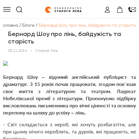
/
/
Головна
Блоги
Бернард Шоу про лінь, байдужість та старість
Бернард Шоу про лінь, байдужість та
старість
05.11.2014
•
Старий Лев
Бернард Шоу – відомий англійський публіцист та
драматург. З 15 років почав працювати, згодом пов`язав
своє життя з літературою та театром. Лауреат
Нобелівської премії з літератури. Пропонуємо підбірку
висловлювань письменника про вічні цінності та основну
перепону на шляху до успіху – лінь.
- Світ складається з нероб, які хочуть розбагатіти, але
при цьому нічого нероблять, та дурнів, які працюють, не
багатіючи.