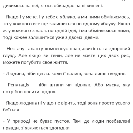
дивимось на неї, хтось обкрадає наші кишені.
- Якщо і у мене, і у тебе є яблуко, а ми ними обміняємось,
то у кожного все ще залишиться по одному яблуку. Якщо
ж у кожного з нас є по одній ідеї, і ми обміняємось ними,
тоді кожен залишиться уже з двома ідеями.
- Нестачу таланту компенсує працьовитість та здоровий
глузд. Але якщо ви геній, але не маєте цих двох рис,
можете погубити своє життя.
- Людина, ніби цегла: коли її палиш, вона лише твердне.
- Репутація - ніби штани чи піджак. Або маска, яку
потрібно носити щодня.
- Якщо людина ні у що не вірить, тоді вона просто усього
боїться.
- У природі не буває пусток. Там, де люди позбавлені
правди, з`являються здогадки.