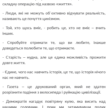
складну операцію під назвою «життя».
- Люди, які не можуть об`єктивно відчувати реальність,
називають це почуття цинізмом.
- Той, хто щось вміє, - робить це, хто не вміє – вчить
інших.
- Спробуйте отримати те, що ви любите, інакше
доведеться полюбити те, що отримаєте.
- Старість – нудна, але це єдина можливість прожити
довге життя.
- Єдине, чого нас навчить історія, це те, що історія нічого
нас не навчить.
- Газета – це друкований орган, який не здатен
розрізнити падіння з велосипеда і руйнацію цивілізації.
- Демократія нагадує повітряну кулю, яка висить над
нашими головами. І поки ми затамувавши подих