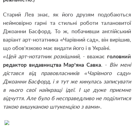
Старий Лев знає, як його друзям подобаються
неймовірно гарні та стильні роботи талановитої
Джоанни Басфорд. То ж, побачивши англійський
варіант арт-нотатника «Чарівний сад», він вирішив,
що обов’язково має видати його і в Україні.
«Цей арт-нотатник розкішний,
- вважає
головний
редактор видавництва Мар’яна Савка
. -
Він мені
дістався від правовласників «Чарівного саду»
Джоанни Басфорд, і я тут же кинулась записувати
в нього свої найкращі ідеї. І це дуже приємне
відчуття. Але було б несправедливо не поділитися
такою вишуканою штукенцією з вами».