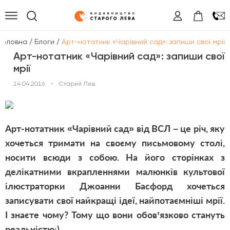
/
/
Головна
Блоги
Арт-нотатник «Чарівний сад»: запиши свої мрії
Арт-нотатник «Чарівний сад»: запиши свої
мрії
14.04.2016
•
Старий Лев
Арт-нотатник «Чарівний сад» від ВСЛ – це річ, яку
хочеться тримати на своєму письмовому столі,
носити всюди з собою. На його сторінках з
делікатними вкрапленнями малюнків культової
ілюстраторки Джоанни Басфорд хочеться
записувати свої найкращі ідеї, найпотаємніші мрії.
І знаєте чому? Тому що вони обов’язково стануть
реальністю:)