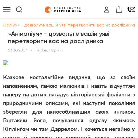
німаліум» - дозвольте вашій уяві перетворити вас на дослідника
«Анімаліум» - дозвольте вашій уяві
перетворити вас на дослідника
03.10.2017
•
Гербіш Надійка
Казкове ностальгійне видання, що за своїм
наповненням, гамою малюнків і навіть відчуттям
паперу на дотик нагадує вікторіанські фоліанти з
природничими описами, які наступні покоління
зберегли для найособливіших своїх книжок.
Гортаючи його, почуваєшся одразу якимось
Кіплінґом чи там Даррелом. І хочеться негайно у
шорти й сорочку на короткий рукав кольору