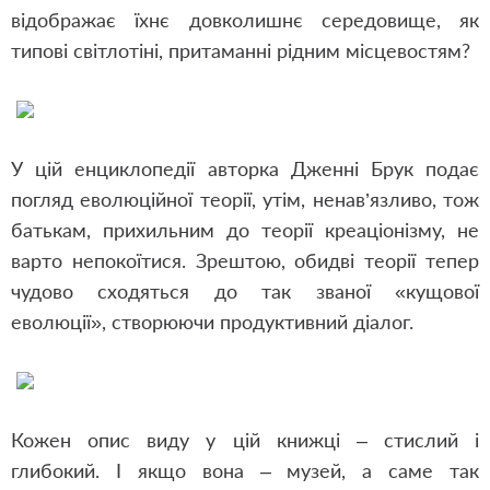
відображає їхнє довколишнє середовище, як
типові світлотіні, притаманні рідним місцевостям?
У цій енциклопедії авторка Дженні Брук подає
погляд еволюційної теорії, утім, ненав’язливо, тож
батькам, прихильним до теорії креаціонізму, не
варто непокоїтися. Зрештою, обидві теорії тепер
чудово сходяться до так званої «кущової
еволюції», створюючи продуктивний діалог.
Кожен опис виду у цій книжці – стислий і
глибокий. І якщо вона – музей, а саме так