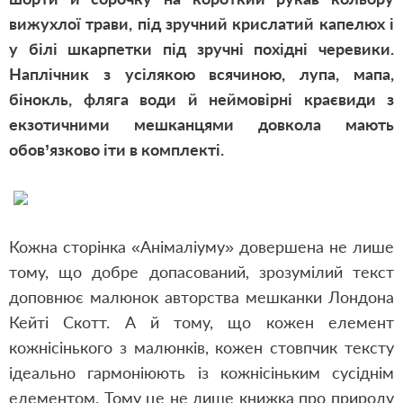
вижухлої трави, під зручний крислатий капелюх і
у білі шкарпетки під зручні похідні черевики.
Наплічник з усілякою всячиною, лупа, мапа,
бінокль, фляга води й неймовірні краєвиди з
екзотичними мешканцями довкола мають
обов’язково іти в комплекті.
Кожна сторінка «Анімаліуму» довершена не лише
тому, що добре допасований, зрозумілий текст
доповнює малюнок авторства мешканки Лондона
Кейті Скотт. А й тому, що кожен елемент
кожнісінького з малюнків, кожен стовпчик тексту
ідеально гармоніюють із кожнісіньким сусіднім
елементом. Тому це не лише книжка про природу