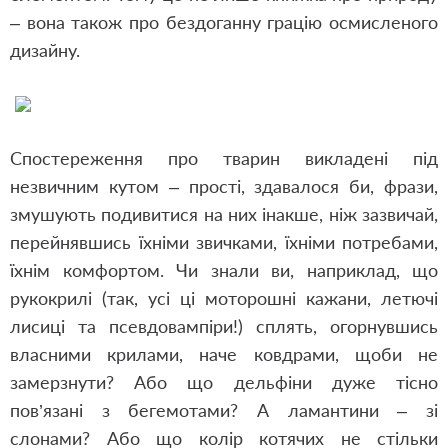
– вона також про бездоганну грацію осмисленого
дизайну.
Спостереження про тварин викладені під
незвичним кутом – прості, здавалося би, фрази,
змушують подивитися на них інакше, ніж зазвичай,
перейнявшись їхніми звичками, їхніми потребами,
їхнім комфортом. Чи знали ви, наприклад, що
рукокрилі (так, усі ці моторошні кажани, летючі
лисиці та псевдовампіри!) сплять, огорнувшись
власними крилами, наче ковдрами, щоби не
замерзнути? Або що дельфіни дуже тісно
пов’язані з бегемотами? А ламантини – зі
слонами? Або що колір котячих не стільки