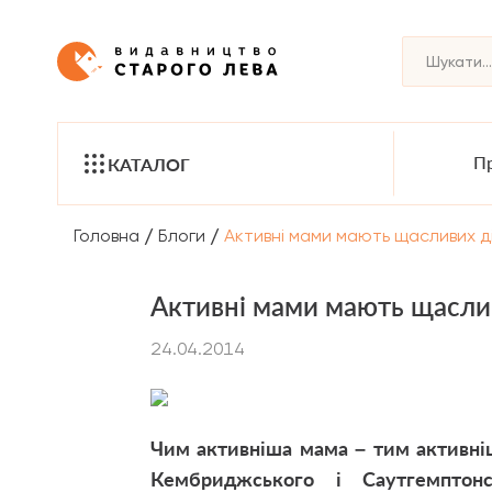
Пр
КАТАЛОГ
/
/
Головна
Блоги
Активні мами мають щасливих д
Активні мами мають щасли
24.04.2014
Чим активніша мама – тим активніш
Кембриджського і Саутгемптонсь