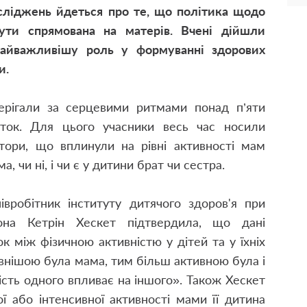
осліджень йдеться про те, що політика щодо
ути спрямована на матерів. Вчені дійшли
найважливішу роль у формуванні здорових
и.
ерігали за серцевими ритмами понад п’яти
іток. Для цього учасники весь час носили
ктори, що вплинули на рівні активності мам
, чи ні, і чи є у дитини брат чи сестра.
івробітник інституту дитячого здоров'я при
она Кетрін Хескет підтвердила, що дані
к між фізичною активністю у дітей та у їхніх
ивнішою була мама, тим більш активною була і
ість одного впливає на іншого». Також Хескет
ї або інтенсивної активності мами її дитина