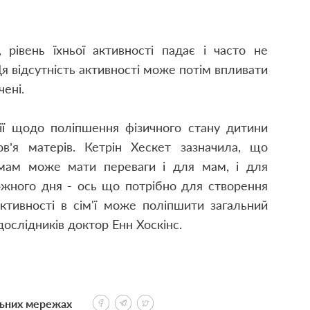
 рівень їхньої активності падає і часто не
я відсутність активності може потім впливати
чені.
ії щодо поліпшення фізичного стану дитини
в’я матерів. Кетрін Хескет зазначила, що
 мам може мати переваги і для мам, і для
кожного дня - ось що потрібно для створення
активності в сім'ї може поліпшити загальний
 дослідників доктор Енн Хоскінс.
льних мережах