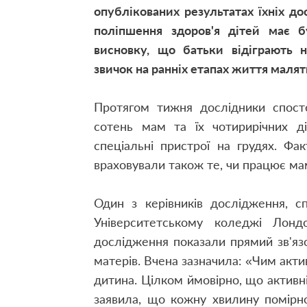
опублікованих результатах їхніх д
поліпшення здоров'я дітей має б
висновку, що батьки відіграють 
звичок на ранніх етапах життя малят
Протягом тижня дослідники спост
сотень мам та їх чотирирічних д
спеціальні пристрої на грудях. Фа
враховували також те, чи працює мама
Один з керівників дослідження, сп
Університетському коледжі Лонд
дослідження показали прямий зв'язо
матерів. Вчена зазначила: «Чим акт
дитина. Цілком ймовірно, що активн
заявила, що кожну хвилину помірно