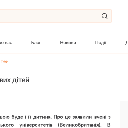
о нас
Блог
Новини
Події
Д
ітей
вих дітей
ою буде і її дитина. Про це заявили
в
чені з
кого університетів (Великобританія). В