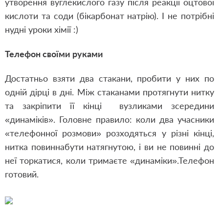
утворення вуглекислого газу після реакції оцтової
кислоти та соди (бікарбонат натрію). І не потрібні
нудні уроки хімії :)
Телефон своїми руками
Достатньо взяти два стакани, пробити у них по
одній дірці в дні. Між стаканами протягнути нитку
та закріпити її кінці вузликами зсередини
«динаміків». Головне правило: коли два учасники
«телефонної розмови» розходяться у різні кінці,
нитка повиннабути натягнутою, і ви не повинні до
неї торкатися, коли тримаєте «динаміки».Телефон
готовий.