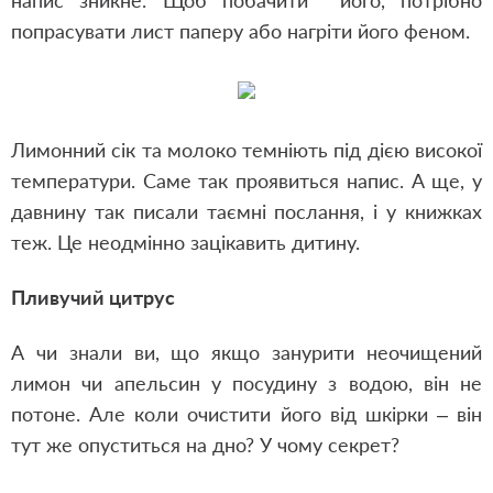
напис зникне. Щоб побачити його, потрібно
попрасувати лист паперу або нагріти його феном.
Лимонний сік та молоко темніють під дією високої
температури. Саме так проявиться напис. А ще, у
давнину так писали таємні послання, і у книжках
теж. Це неодмінно зацікавить дитину.
Пливучий цитрус
А чи знали ви, що якщо занурити неочищений
лимон чи апельсин у посудину з водою, він не
потоне. Але коли очистити його від шкірки – він
тут же опуститься на дно? У чому секрет?