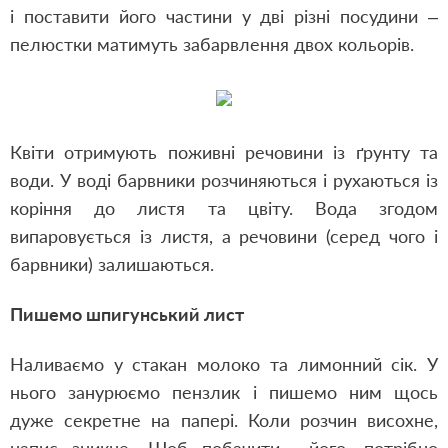
і поставити його частини у дві різні посудини –
пелюстки матимуть забарвлення двох кольорів.
Квіти отримують поживні речовини із ґрунту та
води. У воді барвники розчиняються і рухаються із
коріння до листя та цвіту. Вода згодом
випаровується із листя, а речовини (серед чого і
барвники) залишаються.
Пишемо шпигунський лист
Наливаємо у стакан молоко та лимонний сік. У
нього занурюємо пензлик і пишемо ним щось
дуже секретне на папері. Коли розчин висохне,