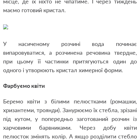
місце, де їх ніхто не чіпатиме. І через тиждень
маємо готовий кристал.
У насиченому розчині вода починає
випаровуватися, а розчинена речовина твердне,
при цьому її частинки притягуються один до
одного і утворюють кристал химерної форми.
Фарбуємо квіти
Беремо квіти з білими пелюстками (ромашки,
хризантеми, троянди). Занурюємо їх стебла, зрізані
під кутом, у попередньо заготований розчин із
харчовими барвниками. Через добу квіти
пелюсток змінять колір. А якщо розділити стебло