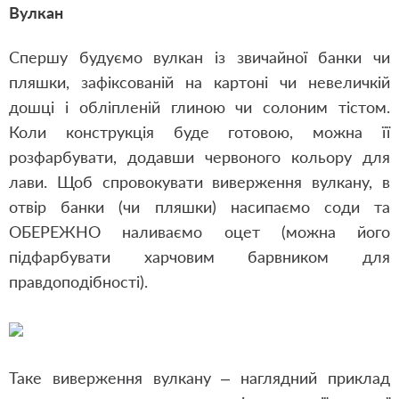
Вулкан
Спершу будуємо вулкан із звичайної банки чи
пляшки, зафіксованій на картоні чи невеличкій
дошці і обліпленій глиною чи солоним тістом.
Коли конструкція буде готовою, можна її
розфарбувати, додавши червоного кольору для
лави. Щоб спровокувати виверження вулкану, в
отвір банки (чи пляшки) насипаємо соди та
ОБЕРЕЖНО наливаємо оцет (можна його
підфарбувати харчовим барвником для
правдоподібності).
Таке виверження вулкану – наглядний приклад