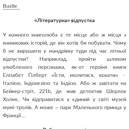
Вustle
«Літературна» відпустка
У кожного книголюба є те м
ісце або ж місця з
книжкових історій, де він хотів би побувати. Чому
б не вирушити у мандрівку туди під час літньої
відпустки? Наприклад, пройти
шляхом
улюбленого персонажа
, як-от героїня книги
Елізабет Ґілберт «Їсти, молитися, кохати» -
Італією, Індонезією та Індією. Або ж завітати на
Бейкер-стріт, 221b, де жив детектив Шерлок
Холмс. Чи відправитися у єдиний у світі музей
мумі-тролів. А може – парк Маленького принца у
Франції…