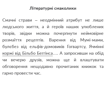
Літературні смаколики
Смачні страви – неодмінний атрибут не лише
людського життя, а й героїв наших улюблених
творів, звідки можна почерпнути неймовірне
розмаїття рецептів. Варення від Мумі-мами,
булєбез від ельфів-домовиків Гогвартсу, Ячмінні
коржі від Більбо Беггінса
…. А запросивши на обід
чи вечерю друзів, можна ще й влаштувати
обговорення нещодавно прочитаних книжок та
гарно провести час.