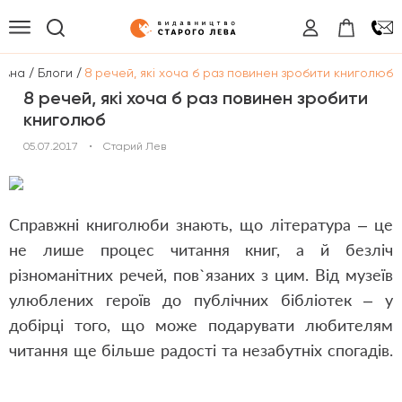
/
/
овна
Блоги
8 речей, які хоча б раз повинен зробити книголюб
8 речей, які хоча б раз повинен зробити
книголюб
05.07.2017
•
Старий Лев
Справжні книголюби знають, що література – це
не лише процес читання книг, а й безліч
різноманітних речей, пов
`язаних з цим. Від музеїв
улюблених героїв до публічних бібліотек – у
добірці того,
що може подарувати любителям
читання ще більше радості та незабутніх спогадів.