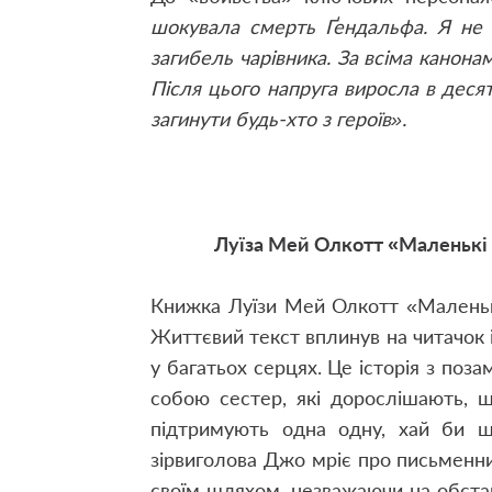
шокувала смерть Ґендальфа. Я не 
загибель чарівника. За всіма канон
Після цього напруга виросла в деся
загинути будь-хто з героїв».
Луїза Мей Олкотт «Маленькі 
Книжка Луїзи Мей Олкотт «Маленькі
Життєвий текст вплинув на читачок із
у багатьох серцях. Це історія з поз
собою сестер, які дорослішають, ш
підтримують одна одну, хай би щ
зірвиголова Джо мріє про письменницт
своїм шляхом, незважаючи на обста