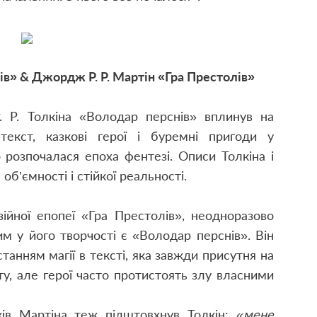
ів» & Джордж Р. Р. Мартін «Гра Престолів»
 Р. Толкіна «Володар перснів» вплинув на
 текст, казкові герої і буремні пригоди у
розпочалася епоха фентезі. Описи Толкіна і
об’ємності і стійкої реальності.
ійної епопеї «Гра Престолів», неодноразово
им у його творчості є «Володар перснів». Він
анням магії в тексті, яка завжди присутня на
ту, але герої часто протистоять злу власними
ів Мартіна теж підштовхнув Толкін:
«мене