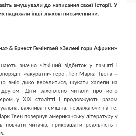
віть змушували до написання своєї історії. У
ких надихали інші знакові письменники.
на» & Ернест Гемінґвей «Зелені гори Африки»
шають значно чіткіший відбиток у пам’яті і
опорядні «акуратні» герої. Гек Марка Твена –
що вміє дико веселитися, шукати халепи на
 другом. Діти захоплено читали про його
єром у XIX столітті і продовжують разом
уальна, важлива і смішна, незважаючи на те,
 Марк Твен повернув американську літературу у
ь повчати читачів, прикрашати реальність і
в.