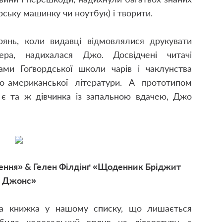
арську машинку чи ноутбук) і творити.
рянь, коли видавці відмовлялися друкувати
ра, надихалася Джо. Досвідчені читачі
ми Гоґвордської школи чарів і чаклунства
о-американської літератури. А прототипом
, є та ж дівчинка із запальною вдачею, Джо
ження» & Гелен Філдінґ «Щоденник Бріджит
Джонс»
на книжка у нашому списку, що лишається