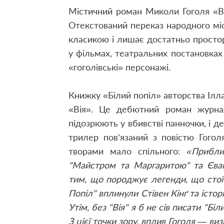
Містичний роман Миколи Гоголя «Вій
Отекстований переказ народного міф
класикою і лишає достатньо просто
у фільмах, театральних постановках 
«гоголівські» персонажі.
Книжку «Білий попіл» авторства Ілл
«Вія». Це дебютний роман журнал
підозрюють у вбивстві панночки, і д
трилер пов’язаний з повістю Гого
творами мало спільного:
«Прибли
"Майстром та Маргаритою" та Єван
тим, що породжує легенди, що стої
Попіл" вплинули Стівен Кінґ та істор
Утім, без "Вія" я б не сів писати "Бі
З цієї точки зору, вплив Гоголя — ви