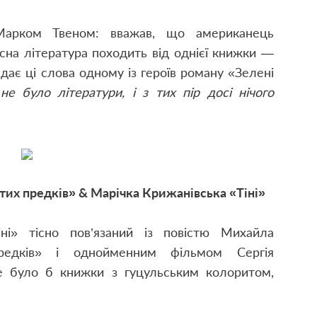
 Марком Твеном: вважав, що американець
сна література походить від однієї книжки —
дає ці слова одному із героїв роману «Зелені
не було літератури, і з тих пір досі нічого
их предків» & Марічка Крижанівська «Тіні»
ні» тісно пов’язаний із повістю Михайла
предків» і однойменним фільмом Сергія
е було б книжки з гуцульським колоритом,