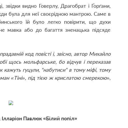
 звідки видно Говерлу, Драгобрат і Ґорґани,
вжди була для неї своєрідною мантрою. Саме в
бинського їй було легко повірити, що духи
рне мавка або до багаття зненацька підсяде
адавній код повісті і, звісно, автор Михайло
обі щось мольфарське, бо відчув і переказав
к кажуть гуцули, "набутиси" в тому міфі, тому
роман «Тіні», під тією ж крислатою смерекою»
,
 Ілларіон Павлюк «Білий попіл»