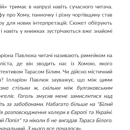
» тримає в напрузі навіть сучасного читача.
у про Хому, панночку і різну чортівщину став
ру для нових інтерпретацій. Сюжет обігрують
і навіть у книжках зустрічаються вже знайомі
аріона Павлюка читачі називають римейком на
іста, де він зводить нас із Хомою, якого
етективом Тарасом Білим. Чи дійсно містичний
ля? Ілларіон Павлюк зауважує, що між цими
зно стільки ж, скільки між булгаковським
геліє. Гоголь змусив мене замислитися над
ть за забобонами. Набагато більше на "Білий
ія розповсюдження холери в Європі та Україні.
лий Попіл" та ніколи б не вигадав Тараса Білого.
значальний. З нього все почалося».