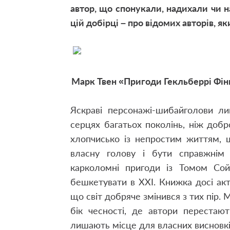
автор, що спонукали, надихали чи на
цій добірці – про відомих авторів, я
Марк Твен «Пригоди Гекльберрі Фін
Яскраві персонажі-шибайголови ли
серцях багатьох поколінь, ніж добр
хлопчисько із непростим життям, 
власну голову і бути справжнім
карколомні пригоди із Томом Сой
бешкетувати в XXI. Книжка досі акт
що світ добряче змінився з тих пір.
бік чесності, де автори перестают
лишають місце для власних висновкі