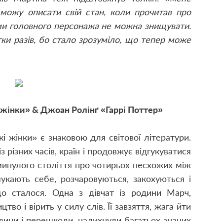
можу описати свій стан, коли прочитав про
ами головного персонажа не можна знищувати.
тки разів, бо стало зрозуміло, що тепер може
жінки» & Джоан Ролінґ «Гаррі Поттер»
 жінки» є знаковою для світової літератури.
 різних часів, країн і продовжує відгукуватися
аминулого століття про чотирьох несхожих між
укають себе, розчаровуються, закохуються і
о сталося. Одна з дівчат із родини Марч,
во і вірить у силу слів. Її завзяття, жага йти
вини і перешкоди, надихнули багатьох знаних