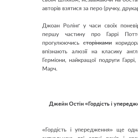
авторів взятися за перо (ручку, друк
Джоан Ролінґ у часи своїх поневі
першу частину про Гаррі Потте
прогулюючись
сторінками
коридора
впізнають алюзії на класику англ
Герміони, найкращої подруги Гаррі
Марч.
Джейн Остін «Гордість і уперед
«Гордість і упередження» ще од