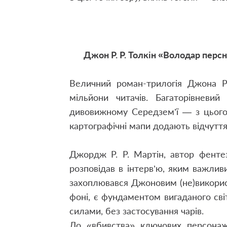
Джон Р. Р. Толкін «Володар персн
Величний роман-трилогія Джона Р.
мільйони читачів. Багаторівневий
дивовижному Середзем’ї — з цього 
картографічні мапи додають відчуття 
Джордж Р. Р. Мартін, автор фентез
розповідав в інтерв’ю, яким важлив
захоплювався Джоновим (не)використ
фоні, є фундаментом вигаданого сві
силами, без застосування чарів.
До «вбивства» ключових персонаж