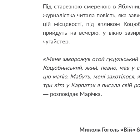
Під старезною смерекою в Яблуниці,
журналістка читала повість, яка за
цій місцевості, під впливом Коцю
прийдуть на вечерю, у вікно зази
чугайстер.
«Мене заворожує отой гуцульський пр
Коцюбинський, який, певно, мав у с
цю магію. Мабуть, мені захотілося, я
три літа у Карпатах я писала свій 
— розповідає Марічка.
Микола Гоголь «Вій» &