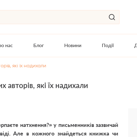
о нас
Блог
Новини
Події
Д
рів, які їх надихали
х авторів, які їх надихали
черпаєте натхнення?» у письменників зазвичай
овіді. Але в кожного знайдеться книжка чи