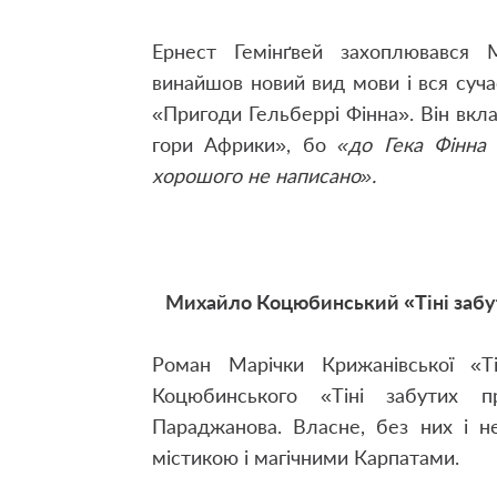
Ернест Гемінґвей захоплювався
винайшов новий вид мови і вся суча
«Пригоди Гельберрі Фінна». Він вкла
гори Африки», бо
«до Гека Фінна 
хорошого не написано».
Михайло Коцюбинський «Тіні забут
Роман Марічки Крижанівської «Ті
Коцюбинського «Тіні забутих 
Параджанова. Власне, без них і н
містикою і магічними Карпатами.