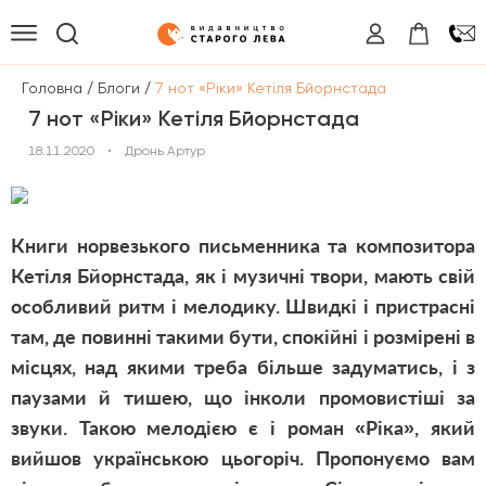
/
/
Головна
Блоги
7 нот «Ріки» Кетіля Бйорнстада
7 нот «Ріки» Кетіля Бйорнстада
18.11.2020
•
Дронь Артур
Книги норвезького письменника та композитора
Кетіля Бйорнстада, як і музичні твори, мають свій
особливий ритм і мелодику. Швидкі і пристрасні
там, де повинні такими бути, спокійні і розмірені в
місцях, над якими треба більше задуматись, і з
паузами й тишею, що інколи промовистіші за
звуки. Такою мелодією є і роман «Ріка», який
вийшов українською цьогоріч. Пропонуємо вам