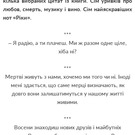
кілька вибраних цитат із книги. Сім уривків про
любов, смерть, музику і вино. Сім найяскравіших
нот «Ріки».
***
– Я радію, а ти плачеш. Ми ж разом одне ціле,
хіба ні?
***
Мертві живуть з нами, хочемо ми того чи ні. Іноді
мені здається, що саме мерці визначають, як
довго вони залишатимуться у нашому житті
живими.
***
Восени знаходиш нових друзів і майбутніх