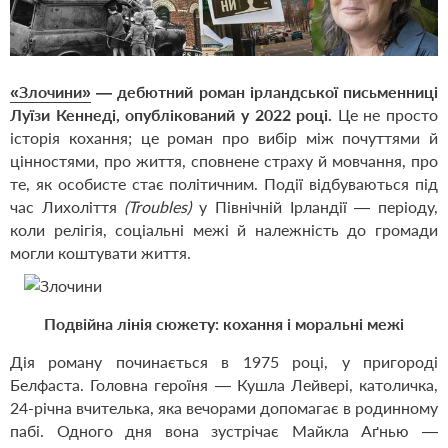
«Злочини»
— дебютний роман ірландської письменниці
Луїзи Кеннеді, опублікований у 2022 році.
Це не просто
історія кохання; це роман про вибір між почуттями й
цінностями, про життя, сповнене страху й мовчання, про
те, як особисте стає політичним. Події відбуваються під
час Лихоліття
(Troubles)
у Північній Ірландії — періоду,
коли релігія, соціальні межі й належність до громади
могли коштувати життя.
Подвійна лінія сюжету: кохання і моральні межі
Дія роману починається в 1975 році, у пригороді
Белфаста. Головна героїня — Кушла Лейвері, католичка,
24-річна вчителька, яка вечорами допомагає в родинному
пабі. Одного дня вона зустрічає Майкла Аґнью —