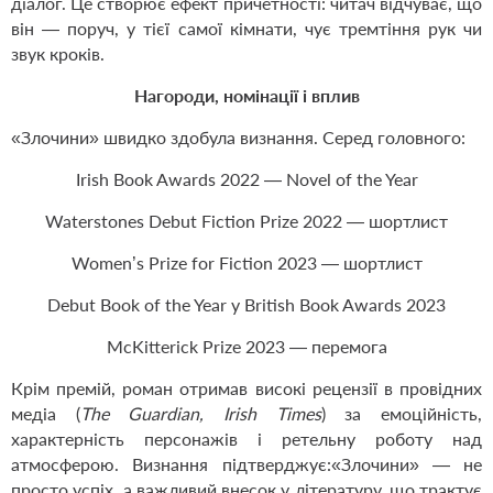
діалог. Це створює ефект причетності: читач відчуває, що
він — поруч, у тієї самої кімнати, чує тремтіння рук чи
звук кроків.
Нагороди, номінації і вплив
«Злочини» швидко здобула визнання. Серед головного:
Irish Book Awards 2022 — Novel of the Year
Waterstones Debut Fiction Prize 2022 — шортлист
Women’s Prize for Fiction 2023 — шортлист
Debut Book of the Year у British Book Awards 2023
McKitterick Prize 2023 — перемога
Крім премій, роман отримав високі рецензії в провідних
медіа (
The Guardian, Irish Times
) за емоційність,
характерність персонажів і ретельну роботу над
атмосферою. Визнання підтверджує:«Злочини» — не
просто успіх, а важливий внесок у літературу, що трактує