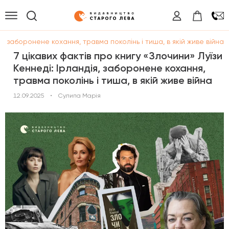
ія, заборонене кохання, травма поколінь і тиша, в якій живе війна
7 цікавих фактів про книгу «Злочини» Луїзи
Кеннеді: Ірландія, заборонене кохання,
травма поколінь і тиша, в якій живе війна
12.09.2025
•
Сулипа Марія