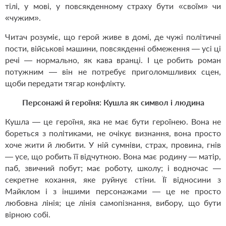
тілі, у мові, у повсякденному страху бути «своїм» чи
«чужим».
Читач розуміє, що герой живе в домі, де чужі політичні
пости, військові машини, повсякденні обмеження — усі ці
речі — нормально, як кава вранці. І це робить роман
потужним — він не потребує приголомшливих сцен,
щоби передати тягар конфлікту.
Персонажі й героїня: Кушла як символ і людина
Кушла — це героїня, яка не має бути героїнею. Вона не
бореться з політиками, не очікує визнання, вона просто
хоче жити й любити. У ній сумніви, страх, провина, гнів
— усе, що робить її відчутною. Вона має родину — матір,
паб, звичний побут; має роботу, школу; і водночас —
секретне кохання, яке руйнує стіни. Її відносини з
Майклом і з іншими персонажами — це не просто
любовна лінія; це лінія самопізнання, вибору, що бути
вірною собі.