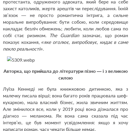
протестанта, одруженого адвоката, який бере на себе
захист католиків, жертв арештів чи переслідування. Їхній
зв’язок — не просто романтична інтрига, а сильне
моральне випробування: бути собою, коли середовище
накладає безліч обмежень; любити, коли любов сама по
собі стає ризиком.
The Guardian
зазначає, що роман
показує кохання,
«яке оголює, випробовує, кидає в саме
пекло реальності»
.
Авторка, що прийшла до літератури пізно — і з великою
силою
Луїза Кеннеді не була книжковою дитинкою, яка з
малечку писала вірші; вона багато років працювала шеф-
кухаркою, мала власний бізнес, жила звичним життям.
Але змінилося все, коли у 2019 році вона дізналася про
діагноз — меланома. Як вона сама сказала під час
інтерв’ю, це був момент усвідомлення: якщо я хочу
написати роман, часу чекати більше немає.