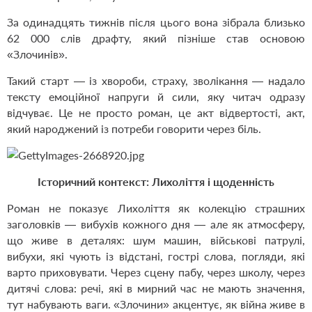
За одинадцять тижнів після цього вона зібрала близько
62 000 слів драфту, який пізніше став основою
«Злочинів».
Такий старт — із хвороби, страху, зволікання — надало
тексту емоційної напруги й сили, яку читач одразу
відчуває. Це не просто роман, це акт відвертості, акт,
який народжений із потреби говорити через біль.
Історичний контекст: Лихоліття і щоденність
Роман не показує Лихоліття як колекцію страшних
заголовків — вибухів кожного дня — але як атмосферу,
що живе в деталях: шум машин, військові патрулі,
вибухи, які чують із відстані, гострі слова, погляди, які
варто приховувати. Через сцену пабу, через школу, через
дитячі слова: речі, які в мирний час не мають значення,
тут набувають ваги. «Злочини» акцентує, як війна живе в