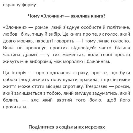
екранну форму.
Чому «Злочини»— важлива книга?
«Злочини» — роман, який з’єднує особисте й політичне,
любов і біль, тишу й вибір. Це книга про те, як голос, який
довго мовчав, нарешті говорить — і тому лунає голосно.
Вона не пропонує простих відповідей: часто більша
частина драми — у тих моментах, коли герої просто
живуть між виборами, між мораллю і бажанням.
Ця історія — про подолання страху, про те, що бути
собою іноді значить порушувати правила, і що інтимне
життя може стати місцем спротиву. Trespasses — роман,
який залишається з тобою, який змушує задуматись, який
болить — але який вартий того болю, щоб його
прочитати.
Поділитися в соціальних мережах