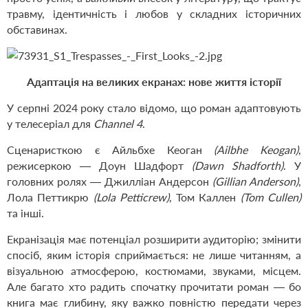
травму, ідентичність і любов у складних історичних
обставинах.
Адаптація на великих екранах: нове життя історії
У серпні 2024 року стало відомо, що роман адаптовують
у телесеріал для
Channel 4
.
Сценаристкою є Айльбхе Кеоган
(Ailbhe Keogan)
,
режисеркою — Доун Шадфорт
(Dawn Shadforth)
. У
головних ролях — Джилліан Андерсон
(Gillian Anderson)
,
Лола Петтикрю
(Lola Petticrew)
, Том Каллен
(Tom Cullen)
та інші.
Екранізація має потенціал розширити аудиторію; змінити
спосіб, яким історія сприймається: не лише читанням, а
візуальною атмосферою, костюмами, звуками, місцем.
Але багато хто радить спочатку прочитати роман — бо
книга має глибину, яку важко повністю передати через