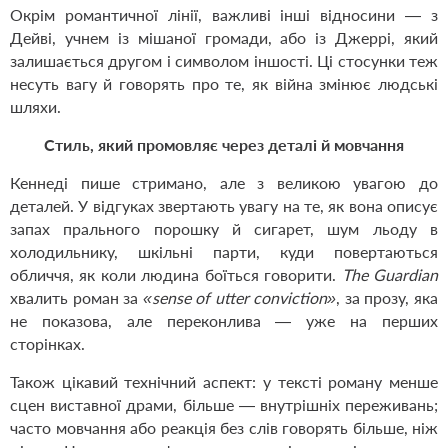
Окрім романтичної лінії, важливі інші відносини — з
Дейві, учнем із мішаної громади, або із Джеррі, який
залишається другом і символом іншості. Ці стосунки теж
несуть вагу й говорять про те, як війна змінює людські
шляхи.
Стиль, який промовляє через деталі й мовчання
Кеннеді пише стримано, але з великою увагою до
деталей. У відгуках звертають увагу на те, як вона описує
запах прального порошку й сигарет, шум льоду в
холодильнику, шкільні парти, куди повертаються
обличчя, як коли людина боїться говорити.
The Guardian
хвалить роман за
«sense of utter conviction»
, за прозу, яка
не показова, але переконлива — уже на перших
сторінках.
Також цікавий технічний аспект: у тексті роману менше
сцен виставної драми, більше — внутрішніх переживань;
часто мовчання або реакція без слів говорять більше, ніж