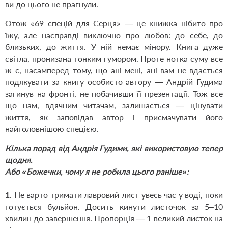
ви до цього не прагнули.
Отож
69 спецій для Серця
— це книжка нібито про
«
»
їжу, але насправді виключно про любов: до себе, до
близьких, до життя. У ній немає мінору. Книга дуже
світла, пронизана тонким гумором. Проте нотка суму все
ж є, насамперед тому, що ані мені, ані вам не вдасться
подякувати за книгу особисто автору — Андрій Гудима
загинув на фронті, не побачивши її презентації. Тож все
що нам, вдячним читачам, залишається — цінувати
життя, як заповідав автор і присмачувати його
найголовнішою спецією.
Кілька порад від Андрія Гудими, які використовую тепер
щодня.
Або
Божечки, чому я не робила цього раніше
:
«
»
1.
Не варто тримати лавровий лист увесь час у воді, поки
готується бульйон. Досить кинути листочок за 5–10
хвилин до завершення. Пропорція — 1 великий листок на