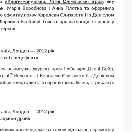
 з
«Книги-мандрівки. Літні Олімпійські ігри»
, яку
ак, Марія Воробйова і Анна Плотка та оформила
ро ефектну появу Королеви Єлизавети ІІ з Деніелом
орчиню Ічо Каорі, і навіть про нагороди, створені у
теріалі:
танія, Лондон — 2012 рік
вські спецефекти
яку режисував лауреат премії «Оскар» Денні Бойл,
трічі Її Величності Королеви Єлизавети ІІ з Деніелом
трибок з вертольота з парашутами. Звісно, стрибають
танія, Лондон — 2012 рік
ацький драйв
рмовим «оселедцем» на голові відзначає перемогу у