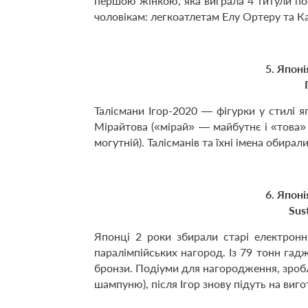
першою жінкою, яка виграла 4 титули пос
чоловікам: легкоатлетам Елу Ортеру та К
5. Японі
Талісмани Ігор-2020 — фігурки у стилі 
Мірайтова («мірай» — майбутнє і «това» —
могутній). Талісманів та їхні імена обира
6. Японі
Sus
Японці 2 роки збирали старі електронн
паралімпійських нагород. Із 79 тонн гадж
бронзи. Подіуми для нагородження, зробл
шампуню), після Ігор знову підуть на виго