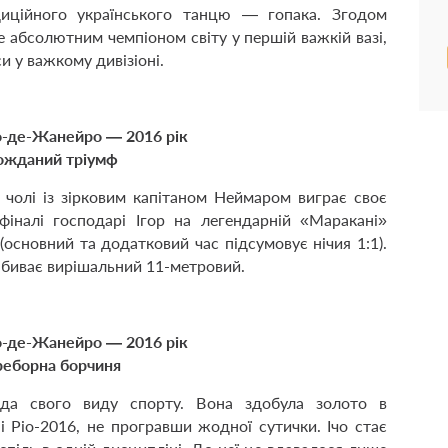
диційного українського танцю — гопака. Згодом
 абсолютним чемпіоном світу у першій важкій вазі,
и у важкому дивізіоні.
іо-де-Жанейро — 2016 рік
ожданий тріумф
а чолі із зірковим капітаном Неймаром виграє своє
 фіналі господарі Ігор на легендарній «Маракані»
 (основний та додатковий час підсумовує нічия 1:1).
забиває вирішальний 11-метровий.
іо-де-Жанейро — 2016 рік
еборна борчиня
да свого виду спорту. Вона здобула золото в
і Ріо-2016, не програвши жодної сутички. Ічо стає