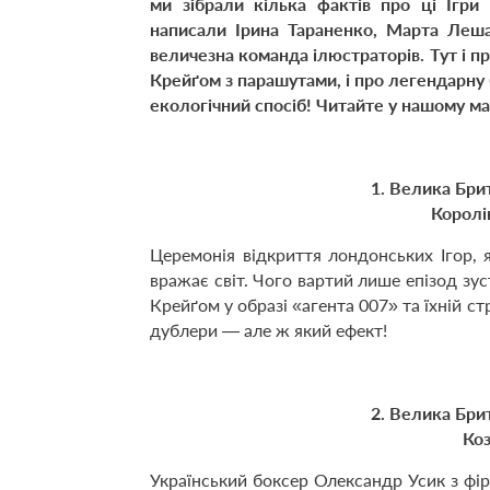
ми зібрали кілька фактів про ці Ігри
написали Ірина Тараненко, Марта Леш
величезна команда ілюстраторів. Тут і п
Крейґом з парашутами, і про легендарну б
екологічний спосіб! Читайте у нашому ма
1. Велика Бри
Королі
Церемонія відкриття лондонських Ігор, 
вражає світ. Чого вартий лише епізод зус
Крейґом у образі «агента 007» та їхній с
дублери — але ж який ефект!
2. Велика Бри
Коз
Український боксер Олександр Усик з фі