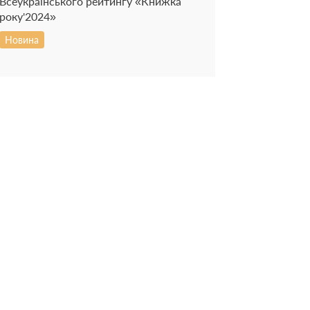
Всеукраїнського рейтингу «Книжка
року'2024»
Новина