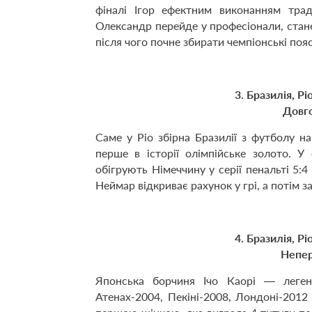
фіналі Ігор ефектним виконанням тра
Олександр перейде у професіонали, стане
після чого почне збирати чемпіонські пояс
3. Бразилія, Р
Довг
Саме у Ріо збірна Бразилії з футболу н
перше в історії олімпійське золото. У
обігрують Німеччину у серії пенальті 5:4
Неймар відкриває рахунок у грі, а потім 
4. Бразилія, Р
Непер
Японська борчиня Ічо Каорі — леген
Атенах-2004, Пекіні-2008, Лондоні-2012 