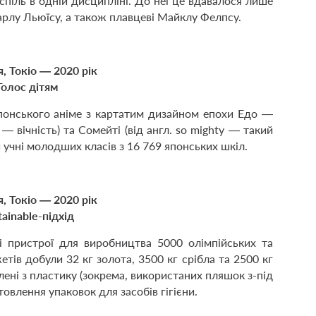
піль в одній дисципліні. До неї це вдавалося лише
арлу Льюїсу, а також плавцеві Майклу Фелпсу.
я, Токіо — 2020 рік
Голос дітям
японського аніме з картатим дизайном епохи Едо —
 вічність) та Сомейті (від англ. so mighty — такий
ли учні молодших класів з 16 769 японських шкіл.
я, Токіо — 2020 рік
tainable-підхід
і пристрої для виробництва 5000 олімпійських та
етів добули 32 кг золота, 3500 кг срібла та 2500 кг
ені з пластику (зокрема, використаних пляшок з-під
товлення упаковок для засобів гігієни.