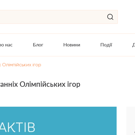
о нас
Блог
Новини
Події
Д
х Олімпійських ігор
танніх Олімпійських ігор