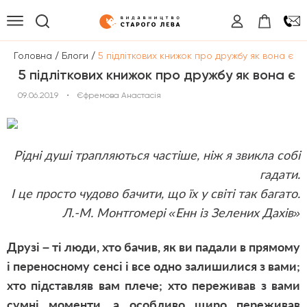
/
/
Головна
Блоги
5 підліткових книжок про дружбу як вона є
5 підліткових книжок про дружбу як вона є
09.06.2019
•
Єфремова Анастасія
Рідні душі трапляються частіше, ніж я звикла собі
гадати.
І це просто чудово бачити, що їх у світі так багато.
Л.-М. Монтгомері «Енн із Зелених Дахів»
Друзі – ті люди, хто бачив, як ви падали в прямому
і переносному сенсі і все одно залишилися з вами;
хто підставляв вам плече; хто переживав з вами
сумні моменти, а особливо щиро переживав