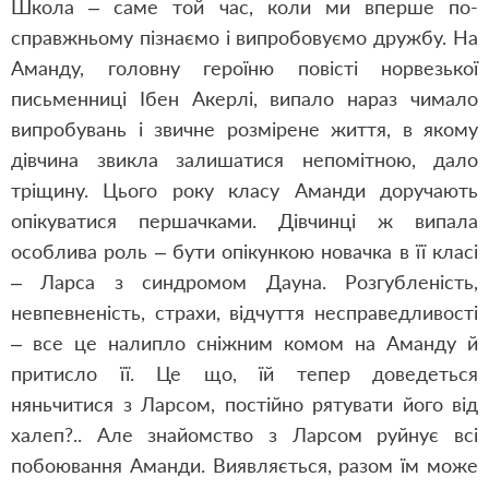
Школа – саме той час, коли ми вперше по-
справжньому пізнаємо і випробовуємо дружбу. На
Аманду, головну героїню повісті норвезької
письменниці Ібен Акерлі, випало нараз чимало
випробувань і звичне розмірене життя, в якому
дівчина звикла залишатися непомітною, дало
тріщину. Цього року класу Аманди доручають
опікуватися першачками. Дівчинці ж випала
особлива роль – бути опікункою новачка в її класі
– Ларса з синдромом Дауна. Розгубленість,
невпевненість, страхи, відчуття несправедливості
– все це налипло сніжним комом на Аманду й
притисло її. Це що, їй тепер доведеться
няньчитися з Ларсом, постійно рятувати його від
халеп?.. Але знайомство з Ларсом руйнує всі
побоювання Аманди. Виявляється, разом їм може