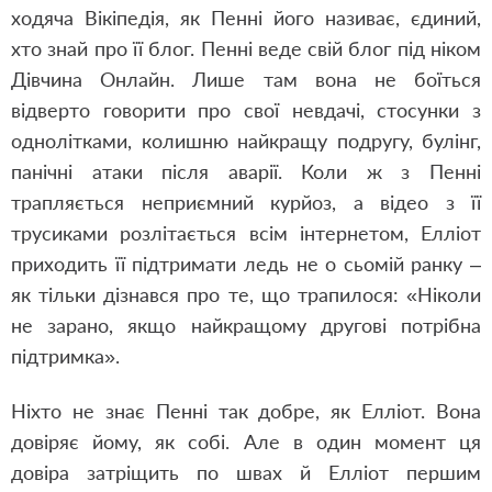
ходяча Вікіпедія, як Пенні його називає, єдиний,
хто знай про її блог. Пенні веде свій блог під ніком
Дівчина Онлайн. Лише там вона не боїться
відверто говорити про свої невдачі, стосунки з
однолітками, колишню найкращу подругу, булінг,
панічні атаки після аварії. Коли ж з Пенні
трапляється неприємний курйоз, а відео з її
трусиками розлітається всім інтернетом, Елліот
приходить її підтримати ледь не о сьомій ранку –
як тільки дізнався про те, що трапилося: «Ніколи
не зарано, якщо найкращому другові потрібна
підтримка».
Ніхто не знає Пенні так добре, як Елліот. Вона
довіряє йому, як собі. Але в один момент ця
довіра затріщить по швах й Елліот першим