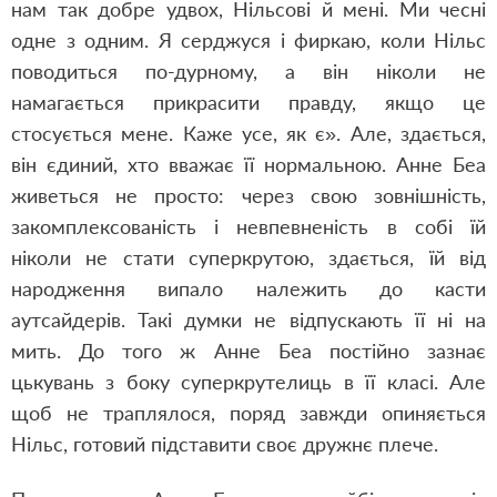
нам так добре удвох, Нільсові й мені. Ми чесні
одне з одним. Я серджуся і фиркаю, коли Нільс
поводиться по-дурному, а він ніколи не
намагається прикрасити правду, якщо це
стосується мене. Каже усе, як є». Але, здається,
він єдиний, хто вважає її нормальною. Анне Беа
живеться не просто: через свою зовнішність,
закомплексованість і невпевненість в собі їй
ніколи не стати суперкрутою, здається, їй від
народження випало належить до касти
аутсайдерів. Такі думки не відпускають її ні на
мить. До того ж Анне Беа постійно зазнає
цькувань з боку суперкрутелиць в її класі. Але
щоб не траплялося, поряд завжди опиняється
Нільс, готовий підставити своє дружнє плече.