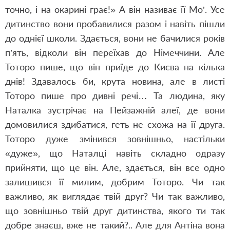
точно, і на окарині грає!» А він називає її Мо’. Усе
дитинство вони пробавилися разом і навіть пішли
до однієї школи. Здається, вони не бачилися років
п’ять, відколи він переїхав до Німеччини. Але
Тоторо пише, що він приїде до Києва на кілька
днів! Здавалось би, крута новина, але в листі
Тоторо пише про дивні речі… Та людина, яку
Наталка зустрічає на Пейзажній алеї, де вони
домовилися здибатися, геть не схожа на її друга.
Тоторо дуже змінився зовнішньо, настільки
«дуже», що Наталці навіть складно одразу
прийняти, що це він. Але, здається, він все одно
залишився її милим, добрим Тоторо. Чи так
важливо, як виглядає твій друг? Чи так важливо,
що зовнішньо твій друг дитинства, якого ти так
добре знаєш, вже не такий?.. Але для Антіна вона