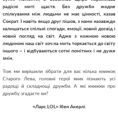
радісні миті щастя. Без дружби жодне
спілкування між людьми не має цінності, казав
Сократ. І навіть якщо друг пішов, з нами назавжди
залишаться спільні спогади, емоції, новий досвід і
новий погляд на світ. Адже з кожною новою
людиною наш світ хоч на мить торкається до світу
іншого – і відбуваються сотні помітних і не дуже
змін.
Тож ми вирішили зібрати для вас кілька книжок
Старого Лева, головні герої яких пізнають усі
радощі й складнощі дружби. А які книжки про
дружбу згадаєте ви?
«Ларс.LOL» Ібен Акерлі