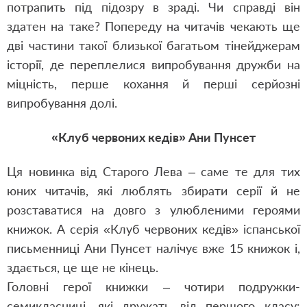
потрапить під підозру в зраді. Чи справді він
здатен на таке? Попереду на читачів чекають ще
дві частини такої близької багатьом тінейджерам
історії, де переплелися випробування дружби на
міцність, перше кохання й перші серйозні
випробування долі.
«Клуб червоних кедів» Ани Пунсет
Ця новинка від Старого Лева – саме те для тих
юних читачів, які люблять збирати серії й не
розставатися на довго з улюбленими героями
книжок. А серія «Клуб червоних кедів» іспанської
письменниці Ани Пунсет налічує вже 15 книжок і,
здається, це ще не кінець.
Головні герої книжки – чотири подружки-
семикласниці, які дружать від першого класу: