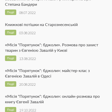
Степана Бандери
Події
08.07.2022
Книжкові потішки на Старознесенській
Події
03.08.2022
«Місія "Порятунок": бджоли». Розмова про захист
тварин з Євгенією Завалій у Києві
Події
13.08.2022
«Місія "Порятунок": бджоли»: майстер-клас з
Євгенією Завалій в Одесі
Події
20.08.2022
«Місія "Порятунок": бджоли»: онлайн-розмова про
книгу Євгенії Завалій
Події
19.10.2022