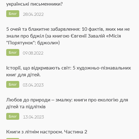
українські письменники?
Блог
28.04.2022
5 очей та блакитне забарвлення: 10 фактів, яких ми не
знали про бджіл (за книгою Євгенії Завалій «Місія
"Порятунок": бджоли»)
Блог
09.08.2022
Історії, що відкривають світ: 5 художньо-пізнавальних
книг для дітей.
Блог
03.04.2023
Любов до природи – змалку: книги про екологію для
дітей та підлітків
Блог
13.04.2023
Книги з літнім настроєм. Частина 2