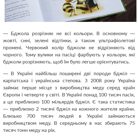
— Бджола розрізняє не всі кольори. В основному —
жовті, сині, зелені відтінки, а також ультрафіолетові
промені. Червоний колір бджоли не відрізняють від
чорного. Тому вулики на пасіці фарбують у кольори, які
бджоли розрізняють, щоб їм було легше орієнтуватись.
— В Україні найбільш поширені дві породи бджіл —
карпатська і українська степова. З 2008 року Україна
займає перше місце з виробництва меду серед країн
Європи і четверте у світі. В Україні понад 100 тисяч пасік,
а це приблизно 100 мільярдів бджіл. Є така статистика
— приблизно 2 тисячі бджіл на кожного жителя країни.
Близько 700 тисяч людей в Україні займаються
виробництвом меду. В середньому в нас збирають 75
тисяч тонн меду на рік.