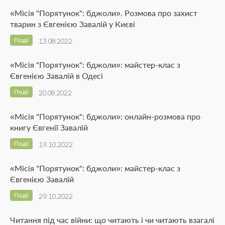
«Місія "Порятунок": бджоли». Розмова про захист
тварин з Євгенією Завалій у Києві
Події
13.08.2022
«Місія "Порятунок": бджоли»: майстер-клас з
Євгенією Завалій в Одесі
Події
20.08.2022
«Місія "Порятунок": бджоли»: онлайн-розмова про
книгу Євгенії Завалій
Події
19.10.2022
«Місія "Порятунок": бджоли»: майстер-клас з
Євгенією Завалій
Події
29.10.2022
Читання під час війни: що читають і чи читають взагалі