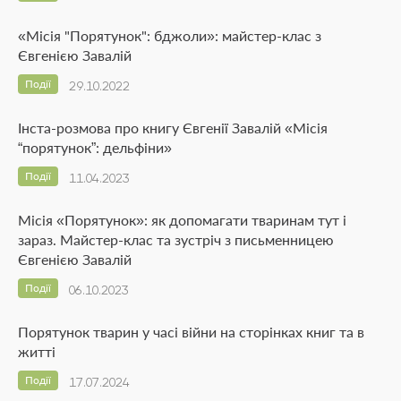
«Місія "Порятунок": бджоли»: майстер-клас з
Євгенією Завалій
Події
29.10.2022
Інста-розмова про книгу Євгенії Завалій «Місія
“порятунок”: дельфіни»
Події
11.04.2023
Місія «Порятунок»: як допомагати тваринам тут і
зараз. Майстер-клас та зустріч з письменницею
Євгенією Завалій
Події
06.10.2023
Порятунок тварин у часі війни на сторінках книг та в
житті
Події
17.07.2024