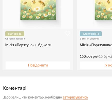
Паперова
Електронна
Євгенія Завалій
Євгенія Завалій
Місія «Порятунок»: бджоли
Місія «Порятунок»
150.00 грн
+
15
букс
Повідомити
У к
Коментарі
Щоб залишити коментар, необхідно
авторизуватись