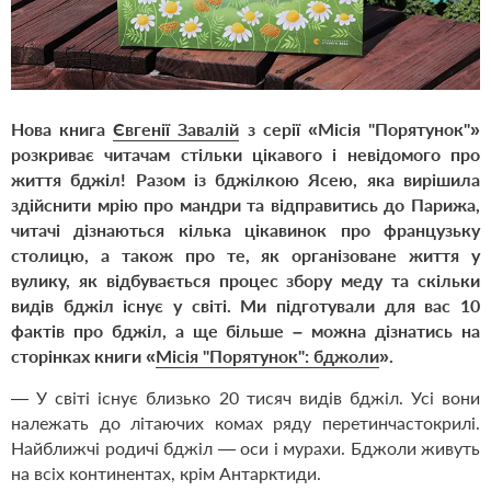
Нова книга
Євгенії Завалій
з серії «Місія "Порятунок"»
розкриває читачам стільки цікавого і невідомого про
життя бджіл! Разом із бджілкою Ясею, яка вирішила
здійснити мрію про мандри та відправитись до Парижа,
читачі дізнаються кілька цікавинок про французьку
столицю, а також про те, як організоване життя у
вулику, як відбувається процес збору меду та скільки
видів бджіл існує у світі. Ми підготували для вас 10
фактів про бджіл, а ще більше – можна дізнатись на
сторінках книги «
Місія "Порятунок": бджоли
».
— У світі існує близько 20 тисяч видів бджіл. Усі вони
належать до літаючих комах ряду перетинчастокрилі.
Найближчі родичі бджіл — оси і мурахи. Бджоли живуть
на всіх континентах, крім Антарктиди.