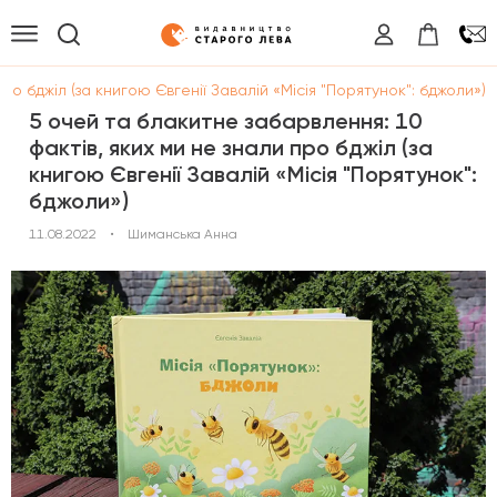
ро бджіл (за книгою Євгенії Завалій «Місія "Порятунок": бджоли»)
5 очей та блакитне забарвлення: 10
фактів, яких ми не знали про бджіл (за
книгою Євгенії Завалій «Місія "Порятунок":
бджоли»)
11.08.2022
•
Шиманська Анна