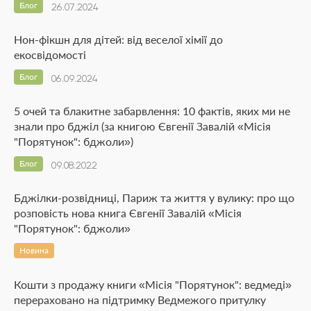
Блог
26.07.2024
Нон-фікшн для дітей: від веселої хімії до
екосвідомості
Блог
06.09.2024
5 очей та блакитне забарвлення: 10 фактів, яких ми не
знали про бджіл (за книгою Євгенії Завалій «Місія
"Порятунок": бджоли»)
Блог
09.08.2022
Бджілки-розвідниці, Париж та життя у вулику: про що
розповість нова книга Євгенії Завалій «Місія
"Порятунок": бджоли»
Новина
Кошти з продажу книги «Місія "Порятунок": ведмеді»
перераховано на підтримку Ведмежого притулку