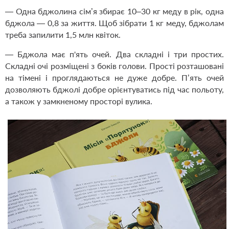
— Одна бджолина сім’я збирає 10–30 кг меду в рік, одна
бджола — 0,8 за життя. Щоб зібрати 1 кг меду, бджолам
треба запилити 1,5 млн квіток.
— Бджола має п'ять очей. Два складні і три простих.
Складні очі розміщені з боків голови. Прості розташовані
на тімені і проглядаються не дуже добре. П’ять очей
дозволяють бджолі добре орієнтуватись під час польоту,
а також у замкненому просторі вулика.