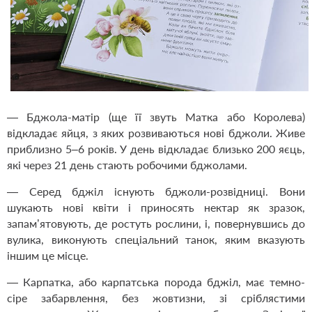
— Бджола-матір (ще її звуть Матка або Королева)
відкладає яйця, з яких розвиваються нові бджоли. Живе
приблизно 5–6 років. У день відкладає близько 200 яєць,
які через 21 день стають робочими бджолами.
— Серед бдж
іл існують б
джоли-розвідниці
. Вони
шукають нові квіти і приносять нектар як зразок,
запам’ятовують, де ростуть рослини, і, повернувшись до
вулика, виконують спеціальний танок, яким вказують
іншим це місце.
— Карпатка, або карпатська порода бджіл, має темно-
сіре забарвлення, без жовтизни, зі сріблястими