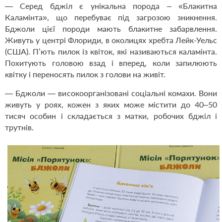
— Серед бджіл є унікальна порода – «Блакитна
Каламінта», що перебуває під загрозою зникнення.
Бджоли цієї породи мають блакитне забарвлення.
Живуть у центрі Флориди, в околицях хребта Лейк-Уельс
(США). П’ють пилок із квіток, які називаються каламінта.
Похитують головою взад і вперед, коли запилюють
квітку і переносять пилок з голови на живіт.
— Бджоли — високоорганізовані соціальні комахи. Вони
живуть у роях, кожен з яких може містити до 40–50
тисяч особин і складається з матки, робочих бджіл і
трутнів.