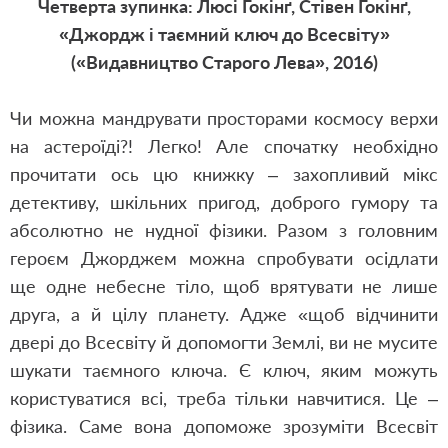
Четверта зупинка: Люсі Гокінґ, Стівен Гокінґ,
«Джордж і таємний ключ до Всесвіту»
(«Видавництво Старого Лева», 2016)
Чи можна мандрувати просторами космосу верхи
на астероїді?! Легко! Але спочатку необхідно
прочитати ось цю книжку – захопливий мікс
детективу, шкільних пригод, доброго гумору та
абсолютно не нудної фізики. Разом з головним
героєм Джорджем можна спробувати осідлати
ще одне небесне тіло, щоб врятувати не лише
друга, а й цілу планету. Адже «щоб відчинити
двері до Всесвіту й допомогти Землі, ви не мусите
шукати таємного ключа. Є ключ, яким можуть
користуватися всі, треба тільки навчитися. Це –
фізика. Саме вона допоможе зрозуміти Всесвіт