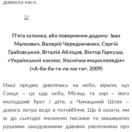
довкола нас».
П'ята зупинка, або повернення додому: Іван
Малкович, Валерій Чередниченко, Сергій
Грабовський, Віталій Абліцов, Віктор Гаркуша,
«Український космос. Космічна енциклопедія»
(«А-ба-ба-га-ла-ма-га», 2009)
Наші предки, дивлячись на небо, вірили, що
Сонце – це цар неба, Місяць та зорі – його
молодший брат і діти, а Чумацький Шлях –
дорога, котра веде в потойбіччя. Що й казати, ми
ж до сьогодні малюємо писанки та вишиваємо
рушники закодованими давніми уявленнями про