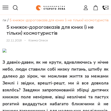
/
логи
5 книжок-дороговказів для юних (і не тільки) космотуристів
5 книжок-дороговказів для юних (і не
тільки) космотуристів
22.11.2018
•
Кізима Олеся
З давніх-давен, як не крути, вдивляючись у нічне
небо, люди ставили собі низку питань, штибу як
далеко до зірок, чи можливе життя за межами
Землі і звідки, врешті-решт, ми й все довкола
взялóсь? Завдяки запропонованій збірці дитячих
книжок поле неміряне, вівці незлічені та пастух
рогатий видадуться набагато ближчими й не
такими таємничими і для маленьких дослідників,