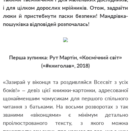
і для цілком дорослих мрійників. Отож, задраїти
люки й пристебнути паски безпеки! Мандрівка-
пошуківка відповідей розпочалась!
Перша зупинка: Рут Мартін, «Космічний світ»
(«#книголав», 2018)
«Зазирай у віконця та роздивляйся Всесвіт з усіх
боків!» – девіз цієї книжки-картонки, адресованої
щонайменшим чомусикам для першого спільного
читання з батьками. На восьми розворотах з так
званими «віконцями» є мінімум детально
проілюстрованого тексту, з якого можна