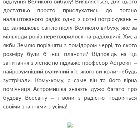
відлуння Великого вибуху! Виявляється, для цього
достатньо просто прислухатись до погано
налаштованого радіо: одне з сотні потріскувань –
це залишкове світло після Великого вибуху, яке за
мільярди років перетворилося на радіохвилі. Хм, а
якби Землю порівняти з помідором черрі, то якого
розміру були б інші планети? Відповідь на це
запитання з легкістю підкаже професор Астрокіт –
найрозумніший вуличний кіт, якого ви коли-небудь
зустрічали. Кому-кому, а саме він та його вірна
помічниця Астромишка знають дуже багато про
будову Всесвіту – і вони з радістю поділяться
своїми знаннями з усіма!