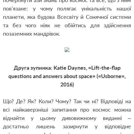
почерпнути ази знань про космос та все, що з ним
пов'язане: у чому полягає унікальність нашої
планети, яка будова Всесвіту й Сонячної системи
та без чого ніяк не обійтись для здійснення
позаземних мандрівок.
Друга зупинка: Katie Daynes, «Lift-the-flap
questions and answers about space» («Usborne»,
2016)
Що? Де? Як? Коли? Чому? Так чи ні? Відповіді на
всі найкаверзніші запитання про космос можна
віднайти у цьому дивовижному виданні –
достатньо лишень зазирнути у відповідне