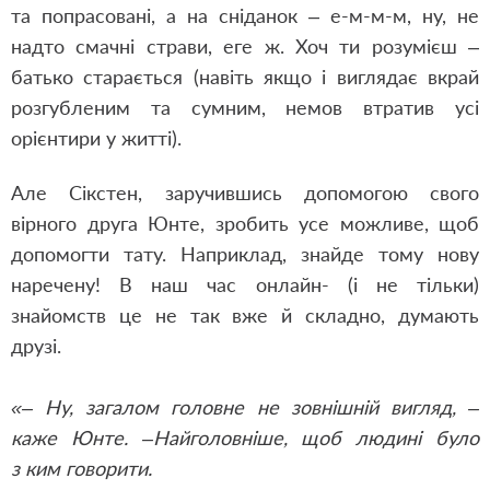
та попрасовані, а на сніданок – е-м-м-м, ну, не
надто смачні страви, еге ж. Хоч ти розумієш –
батько старається (навіть якщо і виглядає вкрай
розгубленим та сумним, немов втратив усі
орієнтири у житті).
Але Сікстен, заручившись допомогою свого
вірного друга Юнте, зробить усе можливе, щоб
допомогти тату. Наприклад, знайде тому нову
наречену! В наш час онлайн- (і не тільки)
знайомств це не так вже й складно, думають
друзі.
«– Ну, загалом головне не зовнішній вигляд, –
каже Юнте. –Найголовніше, щоб людині було
з ким говорити.