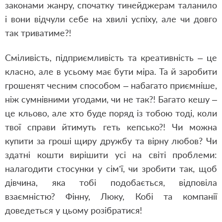
законами жанру, спочатку тинейджерам таланило
і вони відчули себе на хвилі успіху, але чи довго
так триватиме?!
Сміливість, підприємливість та креативність – це
класно, але в усьому має бути міра. Та й заробити
грошенят чесним способом – набагато приємніше,
ніж сумнівними угодами, чи не так?! Багато кешу –
це кльово, але хто буде поряд із тобою тоді, коли
твої справи йтимуть геть кепсько?! Чи можна
купити за гроші щиру дружбу та вірну любов? Чи
здатні кошти вирішити усі на світі проблеми:
налагодити стосунки у сім’ї, чи зробити так, щоб
дівчина, яка тобі подобається, відповіла
взаємністю? Фінну, Люку, Кобі та компанії
доведеться у цьому розібратися!