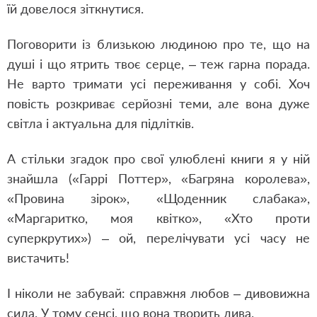
їй довелося зіткнутися.
Поговорити із близькою людиною про те, що на
душі і що ятрить твоє серце, – теж гарна порада.
Не варто тримати усі переживання у собі. Хоч
повість розкриває серйозні теми, але вона дуже
світла і актуальна для підлітків.
А стільки згадок про свої улюблені книги я у ній
знайшла («Гаррі Поттер», «Багряна королева»,
«Провина зірок», «Щоденник слабака»,
«Маргаритко, моя квітко», «Хто проти
суперкрутих») – ой, перелічувати усі часу не
вистачить!
І ніколи не забувай: справжня любов – дивовижна
сила. У тому сенсі, що вона творить дива.