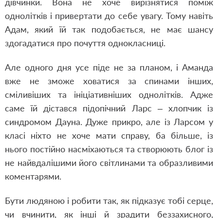
дівчинки. Вона не хоче вирізнятися поміж
однолітків і привертати до себе увагу. Тому навіть
Адам, який їй так подобається, не має шансу
здогадатися про почуття однокласниці.
Але одного дня усе піде не за планом, і Аманда
вже не зможе ховатися за спинами інших,
сміливіших та ініціативніших однолітків. Адже
саме їй дістався підопічний Ларс – хлопчик із
синдромом Дауна. Дуже прикро, але із Ларсом у
класі ніхто не хоче мати справу, ба більше, із
нього постійно насміхаються та створюють блог із
не найвдалішими його світлинами та образливими
коментарями.
Бути людяною і робити так, як підказує тобі серце,
чи вчинити, як інші й зрадити беззахисного,