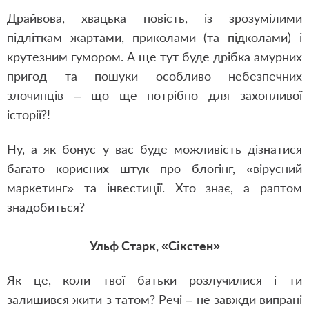
Драйвова, хвацька повість, із зрозумілими
підліткам жартами, приколами (та підколами) і
крутезним гумором. А ще тут буде дрібка амурних
пригод та пошуки особливо небезпечних
злочинців – що ще потрібно для захопливої
історії?!
Ну, а як бонус у вас буде можливість дізнатися
багато корисних штук про блогінг, «вірусний
маркетинг» та інвестиції. Хто знає, а раптом
знадобиться?
Ульф Старк, «Сікстен»
Як це, коли твої батьки розлучилися і ти
залишився жити з татом? Речі – не завжди випрані