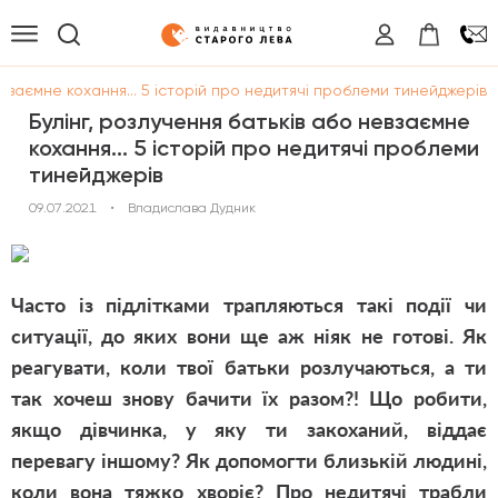
евзаємне кохання... 5 історій про недитячі проблеми тинейджерів
Булінг, розлучення батьків або невзаємне
кохання... 5 історій про недитячі проблеми
тинейджерів
09.07.2021
•
Владислава Дудник
Часто із підлітками трапляються такі події чи
ситуації, до яких вони ще аж ніяк не готові. Як
реагувати, коли твої батьки розлучаються, а ти
так хочеш знову бачити їх разом?! Що робити,
якщо дівчинка, у яку ти закоханий, віддає
перевагу іншому? Як допомогти близькій людині,
коли вона тяжко хворіє? Про недитячі трабли