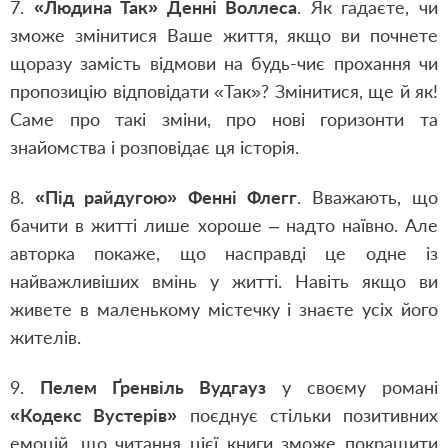
7.
«Людина Так» Денні Воллеса
. Як гадаєте, чи
зможе змінитися Ваше життя, якщо ви почнете
щоразу замість відмови на будь-чиє прохання чи
пропозицію відповідати «Так»? Змінитися, ще й як!
Саме про такі зміни, про нові горизонти та
знайомства і розповідає ця історія.
8.
«Під райдугою» Фенні Флегг
. Вважають, що
бачити в житті лише хороше – надто наївно. Але
авторка покаже, що насправді це одне із
найважливіших вмінь у житті. Навіть якщо ви
живете в маленькому містечку і знаєте усіх його
жителів.
9.
Пелем Ґренвіль Вудгауз
у своєму романі
«Кодекс Вустерів»
поєднує стільки позитивних
емоцій, що читання цієї книги зможе покращити