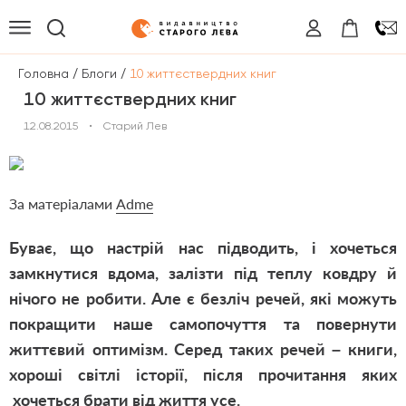
/
/
Головна
Блоги
10 життєствердних книг
10 життєствердних книг
12.08.2015
•
Старий Лев
За матеріалами
Аdme
Буває, що настрій нас підводить, і хочеться
замкнутися вдома, залізти під теплу ковдру й
нічого не робити. Але є безліч речей, які можуть
покращити наше самопочуття та повернути
життєвий оптимізм. Серед таких речей – книги,
хороші світлі історії, після прочитання яких
хочеться брати від життя усе.