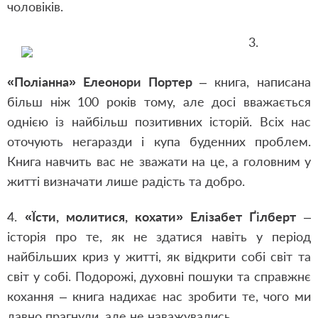
чоловіків.
3.
«Поліанна» Елеонори Портер
– книга, написана
більш ніж 100 років тому, але досі вважається
однією із найбільш позитивних історій. Всіх нас
оточують негаразди і купа буденних проблем.
Книга навчить вас не зважати на це, а головним у
житті визначати лише радість та добро.
4.
«Їсти, молитися, кохати» Елізабет Ґілберт
–
історія про те, як не здатися навіть у період
найбільших криз у житті, як відкрити собі світ та
світ у собі. Подорожі, духовні пошуки та справжнє
кохання – книга надихає нас зробити те, чого ми
давно прагнули, але не наважувались.