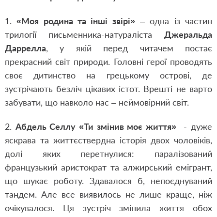
1.
«Моя родина та інші звірі»
– одна із частин
трилогії письменника-натураліста
Джеральда
Даррелла
, у якій перед читачем постає
прекрасний світ природи. Головні герої проводять
своє дитинство на грецькому острові, де
зустрічають безліч цікавих істот. Врешті не варто
забувати, що навколо нас – неймовірний світ.
2.
Абдель Селлу «Ти змінив моє життя»
- дуже
яскрава та життєствердна історія двох чоловіків,
долі яких перетнулися: паралізований
французький аристократ та алжирський емігрант,
що шукає роботу. Здавалося б, непоєднуваний
тандем. Але все виявилось не лише краще, ніж
очікувалося. Ця зустріч змінила життя обох