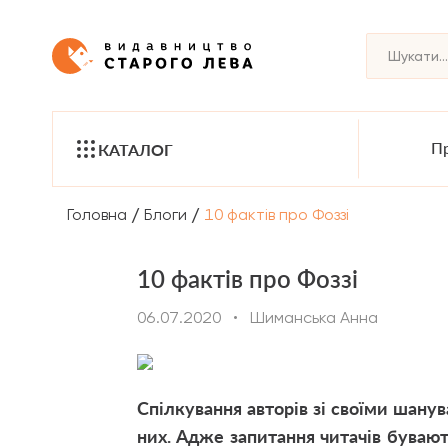
Пр
КАТАЛОГ
/
/
Головна
Блоги
10 фактів про Фоззі
10 фактів про Фоззі
06.07.2020
•
Шиманська Анна
Спілкування авторів зі своїми шану
них. Адже запитання читачів бувають