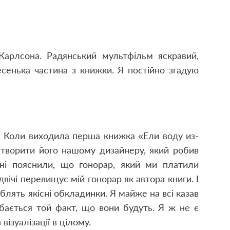
арлсона. Радянський мультфільм яскравий,
сенька частина з книжки. Я постійно згадую
 Коли виходила перша книжка «Ели воду из-
 створити його нашому дизайнеру, який робив
ні пояснили, що гонорар, який ми платили
вічі перевищує мій гонорар як автора книги. І
облять якісні обкладинки. Я майже на всі казав
бається той факт, що вони будуть. Я ж не є
візуалізації в цілому.