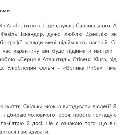
льми
Кінґа «Інститут». І ще слухаю Сапковського. А
 Фазіль Іскандер, дуже люблю Данелію як
іографії завжди мені підіймають настрій. О.
 час карантину він буде підіймати настрій і
юблю «Серця в Атлантиді» Стівена Кінґа, від
йф. Улюблений фільм – «Велика Риба» Тіма
ого життя. Скільки можна вигадувати людей? Я
 підбираю чоловічого героя, просто пригадую
 пам'ятаю й досі. Це є ознакою того, що він
диться і вигадувати.