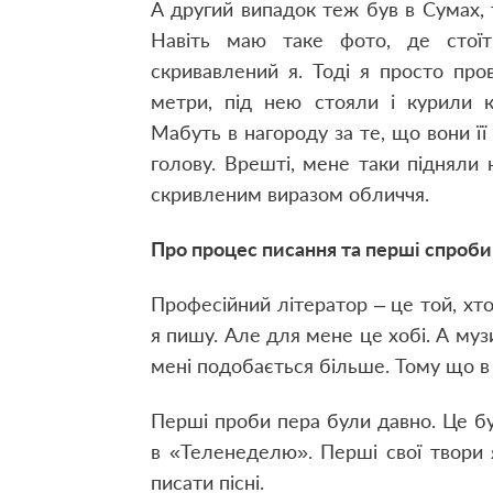
А другий випадок теж був в Сумах, 
Навіть маю таке фото, де стоїт
скривавлений я. Тоді я просто про
метри, під нею стояли і курили кі
Мабуть в нагороду за те, що вони її 
голову. Врешті, мене таки підняли 
скривленим виразом обличчя.
Про процес писання та перші спроби
Професійний літератор – це той, хто
я пишу. Але для мене це хобі. А муз
мені подобається більше. Тому що в п
Перші проби пера були давно. Це бу
в «Теленеделю». Перші свої твори 
писати пісні.