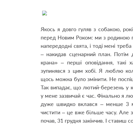
Якось я довго гуляв з собакою, рок
перед Новим Роком: ми з родиною по
напередодні свята, і тоді мені треба
– накидав сценарний план. Потім 
крана» – перші оповідання, такі ха
зупинявся з цим хобі. Я люблю ко
щось можна було змінити. Не поспіш
Так випадає, що лютий-березень у к
у мене зазвичай є час. Фінально я л
дуже швидко вклався – менше 3 мі
чистити – це вже більше часу. Але з
почав, 31 грудня закінчив. І ставиш с