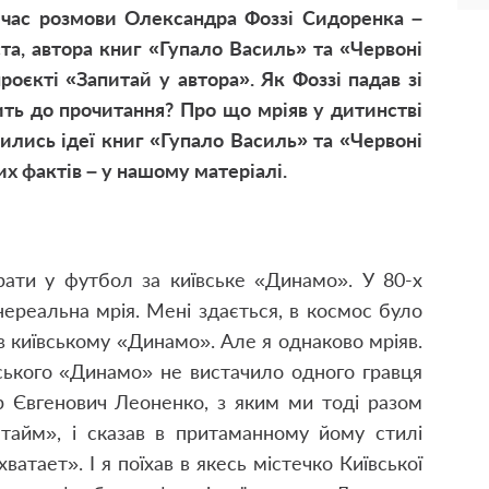
 час розмови Олександра Фоззі Сидоренка –
а, автора книг «Гупало Василь» та «Червоні
оєкті «Запитай у автора». Як Фоззі падав зі
ить до прочитання? Про що мріяв у дитинстві
вились ідеї книг «Гупало Василь» та «Червоні
их фактів – у нашому матеріалі.
рати у футбол за київське «Динамо». У 80-х
нереальна мрія. Мені здається, в космос було
в київському «Динамо». Але я однаково мріяв.
вського «Динамо» не вистачило одного гравця
р Євгенович Леоненко, з яким ми тоді разом
 тайм», і сказав в притаманному йому стилі
атает». І я поїхав в якесь містечко Київської