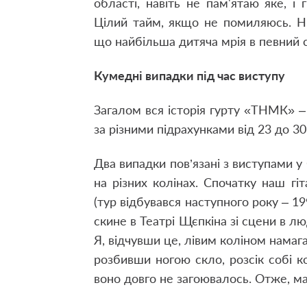
області, навіть не пам'ятаю яке, і
Цілий тайм, якщо не помиляюсь. Н
що найбільша дитяча мрія в певний с
Кумедні випадки під час виступу
Загалом вся історія гурту «ТНМК» –
за різними підрахунками від 23 до 3
Два випадки пов’язані з виступами у
на різних колінах. Спочатку наш гі
(тур відбувався наступного року – 1
скине в Театрі Щєпкіна зі сцени в лю
Я, відчувши це, лівим коліном намага
розбивши ногою скло, розсік собі ко
воно довго не загоювалось. Отже, м