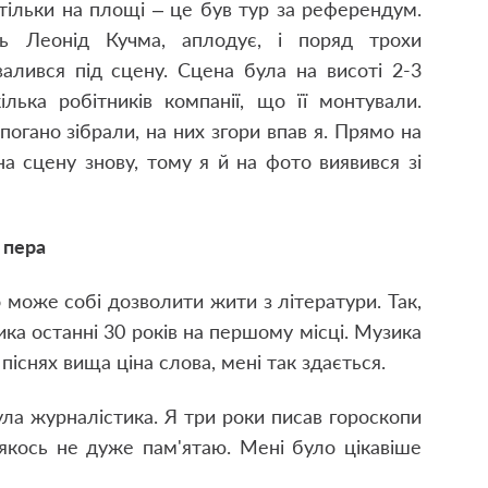
тільки на площі – це був тур за референдум.
ь Леонід Кучма, аплодує, і поряд трохи
валився під сцену. Сцена була на висоті 2-3
лька робітників компанії, що її монтували.
погано зібрали, на них згори впав я. Прямо на
на сцену знову, тому я й на фото виявився зі
 пера
 може собі дозволити жити з літератури. Так,
ика останні 30 років на першому місці. Музика
існях вища ціна слова, мені так здається.
ла журналістика. Я три роки писав гороскопи
якось не дуже пам'ятаю. Мені було цікавіше