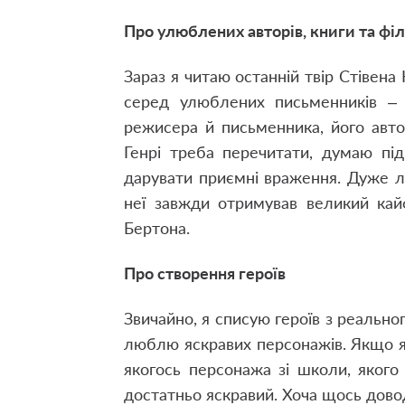
Про улюблених авторів, книги та фі
Зараз я читаю останній твір Стівена 
серед улюблених письменників –
режисера й письменника, його автоб
Генрі треба перечитати, думаю під
дарувати приємні враження. Дуже л
неї завжди отримував великий ка
Бертона.
Про створення героїв
Звичайно, я списую героїв з реальн
люблю яскравих персонажів. Якщо я
якогось персонажа зі школи, якого
достатньо яскравий. Хоча щось дово