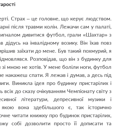
тарості
мерті. Страх – це головне, що керує людством.
арні після травми колін. Лежачи сам у палаті,
 сигналом дивитися футбол, грали «Шахтар» з
в дідусь на інвалідному возику. Він їхав повз
ирішив заїхати до мене. Був такий похмурий, я
відмовлявся. Розповідав, що він з будинку для
 зі мною не хотів. У мене боліли ноги, футбол
ж не накажеш спати. Я лежав і думав, а десь під
иги. Виникла ідея про будинку пристарілих і
 всіх до сказу очікуванням Чемпіонату світу з
сивної літератури, депресивної музики і
, якою вона здебільшого є, так історично
очне читати книжку про будинок пристарілих,
ожу собі дозволити просто її дописати та