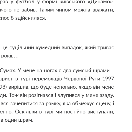
 грав у футбол у формі київського «Динамо».
ічого не забив. Таким чином можна вважати,
посіб здійснилася.
 це суцільний кумедний випадок, який триває
0 років…
 Сумах. У мене на ногах є два сумські шрами –
тарист в турі переможців Червоної Рути-1997
998) вирішив, що буде непогано, якщо він мене
ди. Тож він розігнався і влупився у мене ззаду.
вся зачепитися за рамку, яка обмежує сцену, і
ліно. Оскільки в турі ми постійно виступали,
ав один шрам.