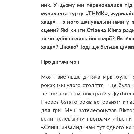
них. У цьому ми переконалися під
музиканта гурту «ТНМК», журналіст
хащі» – з його шанувальниками у пр
сцени? Які книги Стівена Кінґа рад
та чи здійснились його мрії? Як з’я
хащі»? Цікаво? Тоді ще більше цікав
Про дитячі мрії
Моя найбільша дитяча мрія була г
роках минулого століття – це була 
легше полетіти, ніж грати у футбол 
І через багато років ветеранам киї
для гри. Мені зателефонував Вікто
вели телевізійну програму «Третій
«Слиш, инвалид, нам тут одного не хв