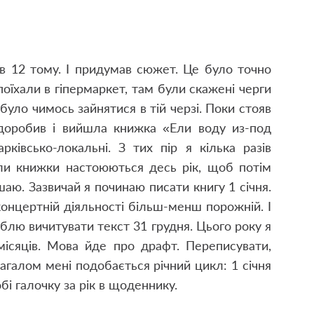
ів 12 тому. І придумав сюжет. Це було точно
їхали в гіпермаркет, там були скажені черги
 було чимось зайнятися в тій черзі. Поки стояв
доробив і вийшла книжка «Ели воду из-под
рківсько-локальні. З тих пір я кілька разів
ли книжки настоюються десь рік, щоб потім
аю. Зазвичай я починаю писати книгу 1 січня.
онцертній діяльності більш-менш порожній. І
юблю вичитувати текст 31 грудня. Цього року я
сяців. Мова йде про драфт. Переписувати,
агалом мені подобається річний цикл: 1 січня
обі галочку за рік в щоденнику.