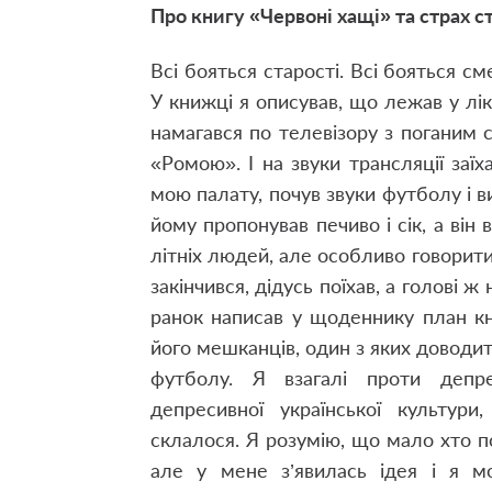
Про книгу «Червоні хащі» та страх с
Всі бояться старості. Всі бояться с
У книжці я описував, що лежав у лік
намагався по телевізору з поганим
«Ромою». І на звуки трансляції заїха
мою палату, почув звуки футболу і в
йому пропонував печиво і сік, а він 
літніх людей, але особливо говорити
закінчився, дідусь поїхав, а голові 
ранок написав у щоденнику план кн
його мешканців, один з яких доводить
футболу. Я взагалі проти депре
депресивної української культури
склалося. Я розумію, що мало хто п
але у мене з’явилась ідея і я м